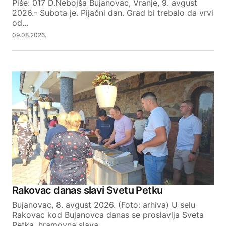
Piše: 017 D.Nebojša Bujanovac, Vranje, 9. avgust
REPLY
2026.- Subota je. Pijačni dan. Grad bi trebalo da vrvi
od…
09.08.2026.
Your email address will not be published.
Required fields are marked
*
Comment
*
Your Name
Rakovac danas slavi Svetu Petku
Your E-mail
Bujanovac, 8. avgust 2026. (Foto: arhiva) U selu
Rakovac kod Bujanovca danas se proslavlja Sveta
Petka, hramovna slava…