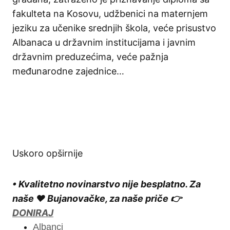
fakulteta na Kosovu, udžbenici na maternjem
jeziku za učenike srednjih škola, veće prisustvo
Albanaca u državnim institucijama i javnim
državnim preduzećima, veće pažnja
međunarodne zajednice…
Uskoro opširnije
• Kvalitetno novinarstvo nije besplatno. Za
naše ❤️ Bujanovačke, za naše priče 👉
DONIRAJ
Albanci