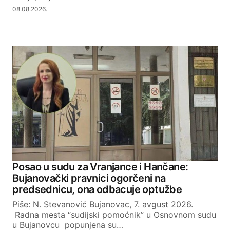
08.08.2026.
Posao u sudu za Vranjance i Hančane:
Bujanovački pravnici ogorčeni na
predsednicu, ona odbacuje optužbe
Piše: N. Stevanović Bujanovac, 7. avgust 2026.
Radna mesta “sudijski pomoćnik” u Osnovnom sudu
u Bujanovcu popunjena su…