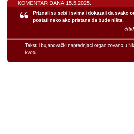
KOMENTAR DANA 15.5.2025.
Priznali su sebi i svima i dokazali da svako 
postati neko ako pristane da bude ništa.
čita
Tekst:
I bujanovački naprednjaci organizovano u Ni
kvotu