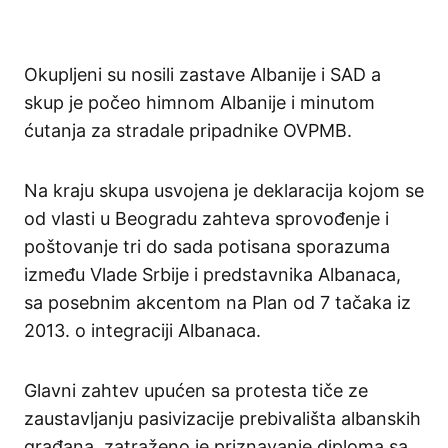
Okupljeni su nosili zastave Albanije i SAD a
skup je počeo himnom Albanije i minutom
ćutanja za stradale pripadnike OVPMB.
Na kraju skupa usvojena je deklaracija kojom se
od vlasti u Beogradu zahteva sprovođenje i
poštovanje tri do sada potisana sporazuma
između Vlade Srbije i predstavnika Albanaca,
sa posebnim akcentom na Plan od 7 tačaka iz
2013. o integraciji Albanaca.
Glavni zahtev upućen sa protesta tiče ze
zaustavljanju pasivizacije prebivališta albanskih
građana, zatraženo je priznavanje diploma sa