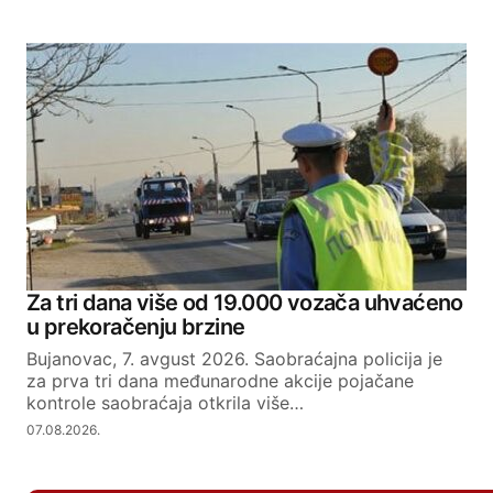
Za tri dana više od 19.000 vozača uhvaćeno
u prekoračenju brzine
Bujanovac, 7. avgust 2026. Saobraćajna policija je
za prva tri dana međunarodne akcije pojačane
kontrole saobraćaja otkrila više…
07.08.2026.