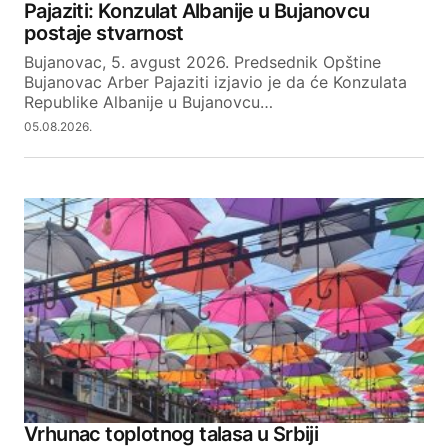
Pajaziti: Konzulat Albanije u Bujanovcu
REPLY
postaje stvarnost
Bujanovac, 5. avgust 2026. Predsednik Opštine
Bujanovac Arber Pajaziti izjavio je da će Konzulata
Anonymous
Republike Albanije u Bujanovcu…
19.08.2024. at 11:20
05.08.2026.
Najviše će da pomogne predsedniku kad ne
dolazi na posao
REPLY
Boško
14.08.2024. at 21:28
Ugura te tate i dede
REPLY
Vrhunac toplotnog talasa u Srbiji
Jovan