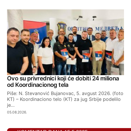
Your email address will not be published.
Required fields are marked
*
Comment
*
Your Name
Ovo su privrednici koji će dobiti 24 miliona
Your E-mail
od Koordinacionog tela
Piše: N. Stevanović Bujanovac, 5. avgust 2026. (foto
KT) – Koordinaciono telo (KT) za jug Srbije podelilo
SUBMIT COMMENT
je…
05.08.2026.