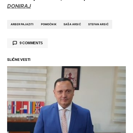
DONIRAJ
ARBER PAJAZITI
POMOĆNIK
SAŠA ARSIĆ
STEFAN ARSIĆ
9 COMMENTS
pantelija
19.08.2024. at 11:28
SLIČNE VESTI
Ma kakvi Krkobabići, ovi pozajebani i od
Maratonci
REPLY
Anonymous
19.08.2024. at 11:24
A deda be kude će? On može da bude
samostalni inokosni organ, to do sad nije bio.