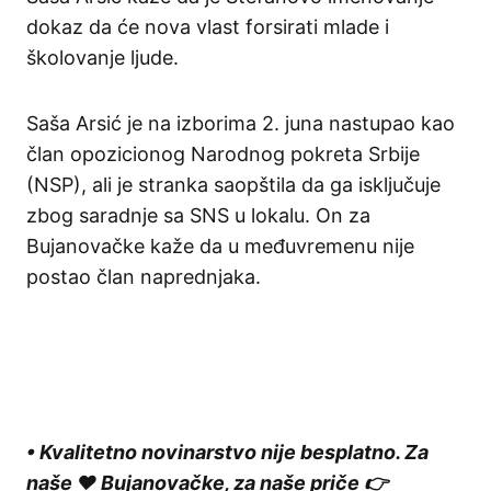
dokaz da će nova vlast forsirati mlade i
školovanje ljude.
Saša Arsić je na izborima 2. juna nastupao kao
član opozicionog Narodnog pokreta Srbije
(NSP), ali je stranka saopštila da ga isključuje
zbog saradnje sa SNS u lokalu. On za
Bujanovačke kaže da u međuvremenu nije
postao član naprednjaka.
• Kvalitetno novinarstvo nije besplatno. Za
naše ❤️ Bujanovačke, za naše priče 👉