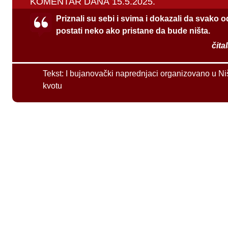
KOMENTAR DANA 15.5.2025.
Priznali su sebi i svima i dokazali da svako 
postati neko ako pristane da bude ništa.
čita
Tekst:
I bujanovački naprednjaci organizovano u Ni
kvotu