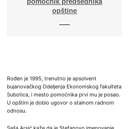
pomoćnik predsednika
opštine
Rođen je 1995, trenutno je apsolvent
bujanovačkog Odeljenja Ekonomskog fakulteta
Subotica, i mesto pomoćnika prvi mu je posao.
U opštini je dobio ugovor o stalnom radnom
odnosu.
Saša Arsić kaže da je Stefanovo imenovanje