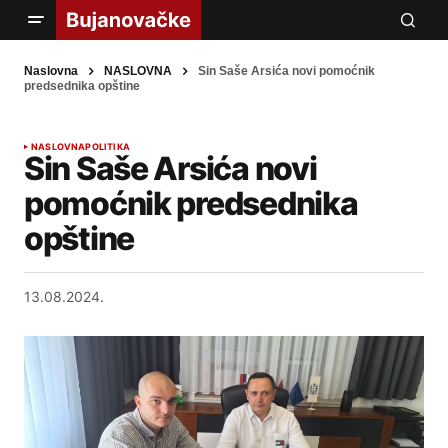
Naslovna
NASLOVNA
Sin Saše Arsića novi pomoćnik
predsednika opštine
NASLOVNA
POLITIKA
Sin Saše Arsića novi
pomoćnik predsednika
opštine
13.08.2024.