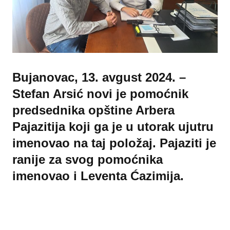
Bujanovac, 13. avgust 2024. –
Stefan Arsić novi je pomoćnik
predsednika opštine Arbera
Pajazitija koji ga je u utorak ujutru
imenovao na taj položaj. Pajaziti je
ranije za svog pomoćnika
imenovao i Leventa Ćazimija.