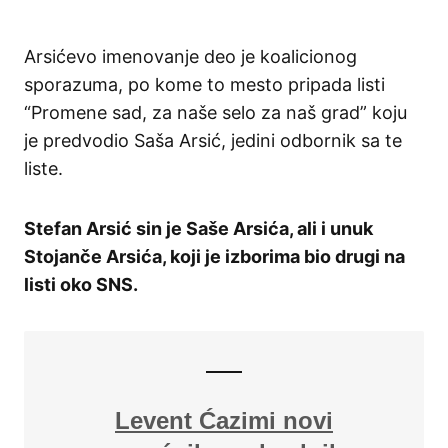
Arsićevo imenovanje deo je koalicionog
sporazuma, po kome to mesto pripada listi
“Promene sad, za naše selo za naš grad” koju
je predvodio Saša Arsić, jedini odbornik sa te
liste.
Stefan Arsić sin je Saše Arsića, ali i unuk
Stojanče Arsića, koji je izborima bio drugi na
listi oko SNS.
Levent Ćazimi novi