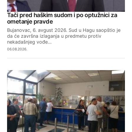
Tači pred haškim sudom i po optužnici za
ometanje pravde
Bujanovac, 6. avgust 2026. Sud u Hagu saopštio je
da će završna izlaganja u predmetu protiv
nekadašnjeg vođe…
06.08.2026.