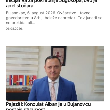
Inicijativa za pokretanje Jugokopa, ovo je
apel stočara
Bujanovac, 6. avgust 2026. Ovčarstvo i tovno
govedarstvo u Srbiji beleže napredak. Tov junadi se
ne prekida, ali…
06.08.2026.
Pajaziti: Konzulat Albanije u Bujanovcu
postaje stvarnost