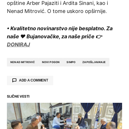
opštine Arber Pajaziti i Ardita Sinani, kao i
Nenad Mitrović. O tome uskoro opširnije.
• Kvalitetno novinarstvo nije besplatno. Za
naše ❤️ Bujanovačke, za naše priče 👉
DONIRAJ
NENAD MITROVIĆ
NOVI POGON
SIMPO
ZAPOŠLJAVANJE
ADD A COMMENT
SLIČNE VESTI
Your email address will not be published.
Required fields are marked
*
Comment
*