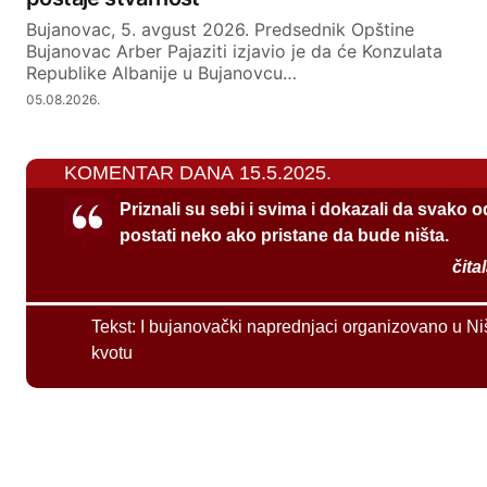
Bujanovac, 5. avgust 2026. Predsednik Opštine
Bujanovac Arber Pajaziti izjavio je da će Konzulata
Republike Albanije u Bujanovcu…
05.08.2026.
KOMENTAR DANA 15.5.2025.
Priznali su sebi i svima i dokazali da svako 
postati neko ako pristane da bude ništa.
čita
Tekst:
I bujanovački naprednjaci organizovano u Ni
kvotu