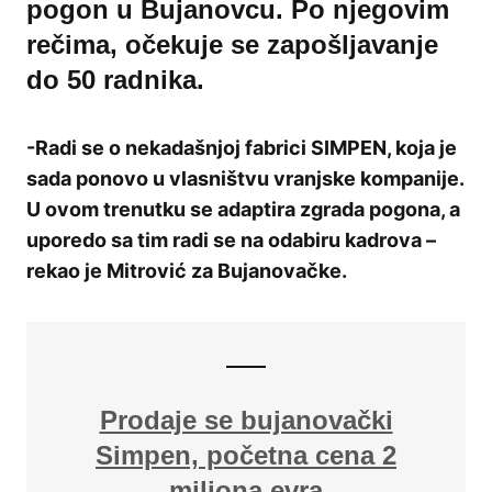
pogon u Bujanovcu. Po njegovim
rečima, očekuje se zapošljavanje
do 50 radnika.
-Radi se o nekadašnjoj fabrici SIMPEN, koja je
sada ponovo u vlasništvu vranjske kompanije.
U ovom trenutku se adaptira zgrada pogona, a
uporedo sa tim radi se na odabiru kadrova –
rekao je Mitrović za Bujanovačke.
Prodaje se bujanovački
Simpen, početna cena 2
miliona evra