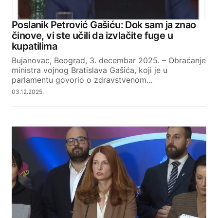
Your Name
Poslanik Petrović Gašiću: Dok sam ja znao
činove, vi ste učili da izvlačite fuge u
Your E-mail
kupatilima
Bujanovac, Beograd, 3. decembar 2025. – Obraćanje
ministra vojnog Bratislava Gašića, koji je u
SUBMIT COMMENT
parlamentu govorio o zdravstvenom…
03.12.2025.