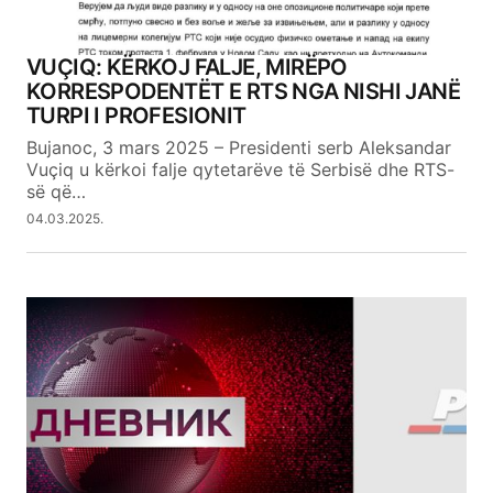
VUÇIQ: KËRKOJ FALJE, MIRËPO
KORRESPODENTËT E RTS NGA NISHI JANË
TURPI I PROFESIONIT
Bujanoc, 3 mars 2025 – Presidenti serb Aleksandar
Vuçiq u kërkoi falje qytetarëve të Serbisë dhe RTS-
së që…
04.03.2025.