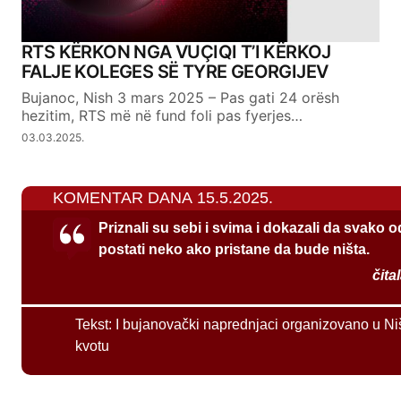
RTS KËRKON NGA VUÇIQI T’I KËRKOJ
FALJE KOLEGES SË TYRE GEORGIJEV
Bujanoc, Nish 3 mars 2025 – Pas gati 24 orësh
hezitim, RTS më në fund foli pas fyerjes…
03.03.2025.
KOMENTAR DANA 15.5.2025.
Priznali su sebi i svima i dokazali da svako 
postati neko ako pristane da bude ništa.
čita
Tekst:
I bujanovački naprednjaci organizovano u Ni
kvotu