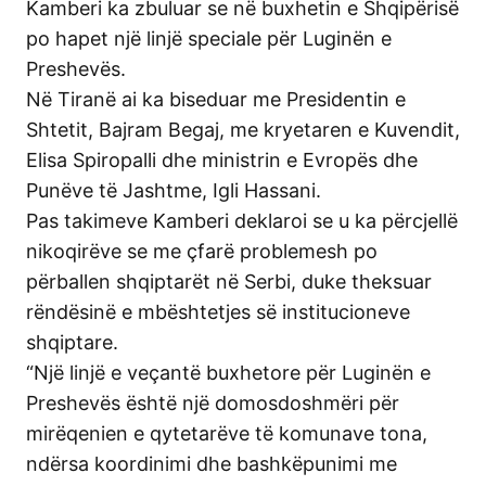
Kamberi ka zbuluar se në buxhetin e Shqipërisë
po hapet një linjë speciale për Luginën e
Preshevës.
Në Tiranë ai ka biseduar me Presidentin e
Shtetit, Bajram Begaj, me kryetaren e Kuvendit,
Elisa Spiropalli dhe ministrin e Evropës dhe
Punëve të Jashtme, Igli Hassani.
Pas takimeve Kamberi deklaroi se u ka përcjellë
nikoqirëve se me çfarë problemesh po
përballen shqiptarët në Serbi, duke theksuar
rëndësinë e mbështetjes së institucioneve
shqiptare.
“Një linjë e veçantë buxhetore për Luginën e
Preshevës është një domosdoshmëri për
mirëqenien e qytetarëve të komunave tona,
ndërsa koordinimi dhe bashkëpunimi me