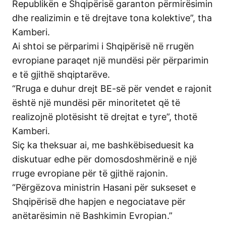
Republikën e Shqipërisë garanton përmirësimin
dhe realizimin e të drejtave tona kolektive”, tha
Kamberi.
Ai shtoi se përparimi i Shqipërisë në rrugën
evropiane paraqet një mundësi për përparimin
e të gjithë shqiptarëve.
“Rruga e duhur drejt BE-së për vendet e rajonit
është një mundësi për minoritetet që të
realizojnë plotësisht të drejtat e tyre”, thotë
Kamberi.
Siç ka theksuar ai, me bashkëbiseduesit ka
diskutuar edhe për domosdoshmërinë e një
rruge evropiane për të gjithë rajonin.
“Përgëzova ministrin Hasani për sukseset e
Shqipërisë dhe hapjen e negociatave për
anëtarësimin në Bashkimin Evropian.”