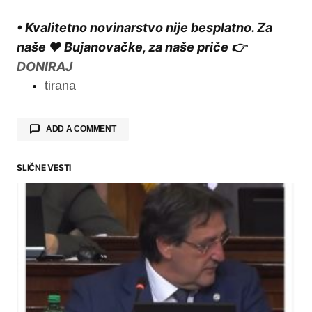
• Kvalitetno novinarstvo nije besplatno. Za
naše ❤️ Bujanovačke, za naše priče 👉
DONIRAJ
tirana
ADD A COMMENT
SLIČNE VESTI
Your email address will not be published.
Required fields are marked
*
Comment
*