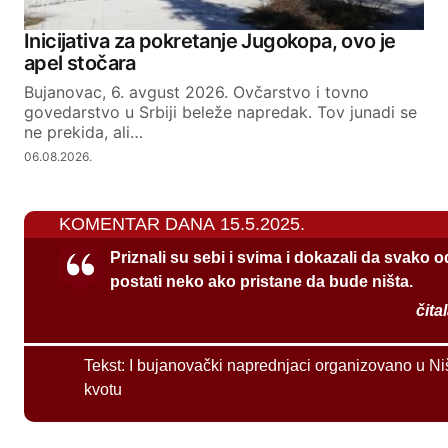
Inicijativa za pokretanje Jugokopa, ovo je
apel stočara
Bujanovac, 6. avgust 2026. Ovčarstvo i tovno
govedarstvo u Srbiji beleže napredak. Tov junadi se
ne prekida, ali…
06.08.2026.
KOMENTAR DANA 15.5.2025.
Priznali su sebi i svima i dokazali da svako 
postati neko ako pristane da bude ništa.
čita
Tekst:
I bujanovački naprednjaci organizovano u Ni
kvotu