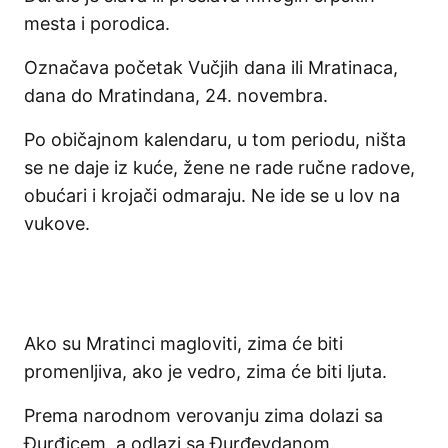
mesta i porodica.
Označava početak Vučjih dana ili Mratinaca,
dana do Mratindana, 24. novembra.
Po običajnom kalendaru, u tom periodu, ništa
se ne daje iz kuće, žene ne rade ručne radove,
obućari i krojači odmaraju. Ne ide se u lov na
vukove.
Ako su Mratinci magloviti, zima će biti
promenljiva, ako je vedro, zima će biti ljuta.
Prema narodnom verovanju zima dolazi sa
Đurđicem, a odlazi sa Đurđevdanom.