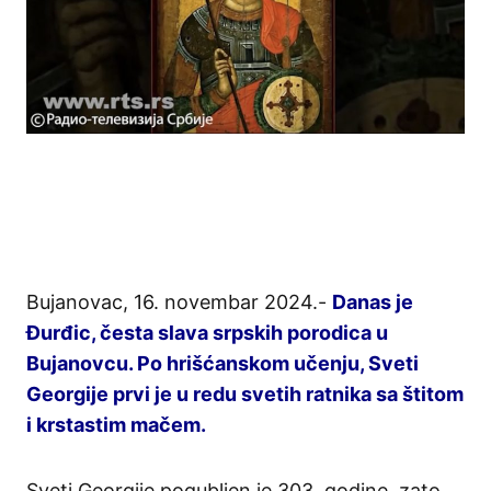
Bujanovac, 16. novembar 2024.-
Danas je
Đurđic, česta slava srpskih porodica u
Bujanovcu. Po hrišćanskom učenju, Sveti
Georgije prvi je u redu svetih ratnika sa štitom
i krstastim mačem.
Sveti Georgije pogubljen je 303. godine, zato