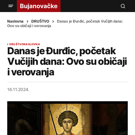
Naslovna
DRUŠTVO
Danas je Đurđic, početak Vučijih dana:
Ovo su običaji i verovanja
DRUŠTVO
NASLOVNA
Danas je Đurđic, početak
Vučijih dana: Ovo su običaji
i verovanja
16.11.2024.