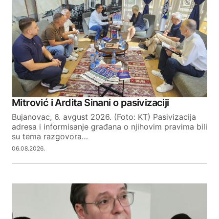
Required fields are marked
*
Comment
*
Your Name
Mitrović i Ardita Sinani o pasivizaciji
Bujanovac, 6. avgust 2026. (Foto: KT) Pasivizacija
Your E-mail
adresa i informisanje građana o njihovim pravima bili
su tema razgovora…
06.08.2026.
SUBMIT COMMENT