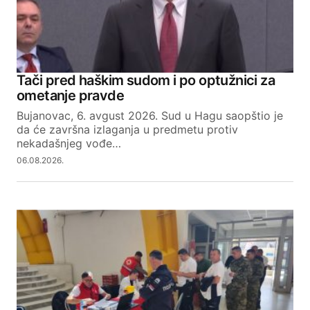
Tači pred haškim sudom i po optužnici za
ometanje pravde
Bujanovac, 6. avgust 2026. Sud u Hagu saopštio je
da će završna izlaganja u predmetu protiv
nekadašnjeg vođe…
06.08.2026.