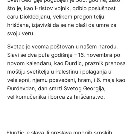
što je, kao Hristov vojnik, odbio poslušnost
caru Dioklecijanu, velikom progonitelju
hrišćana, izjavivši da se ne plaši da umre za
svoju veru.
Svetac je veoma poštovan u našem narodu.
Slavi se dva puta godišnje – 16. novembra po
novom kalendaru, kao Đurđic, praznik prenosa
moštiju svetitelja u Palestinu i polaganja u
velelepni, njemu posvećeni, hram, i 6. maja kao
Đurđevdan, dan smrti Svetog Georgija,
velikomučenika i borca za hrišćanstvo.
Đurđic je slava ili preslava mnogih srpskih