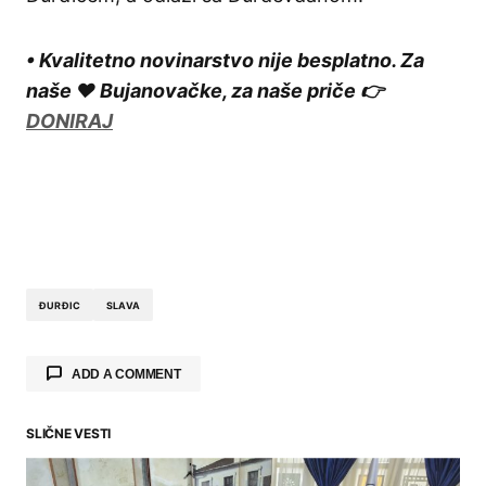
• Kvalitetno novinarstvo nije besplatno. Za
naše ❤️ Bujanovačke, za naše priče 👉
DONIRAJ
ĐURĐIC
SLAVA
ADD A COMMENT
SLIČNE VESTI
Your email address will not be published.