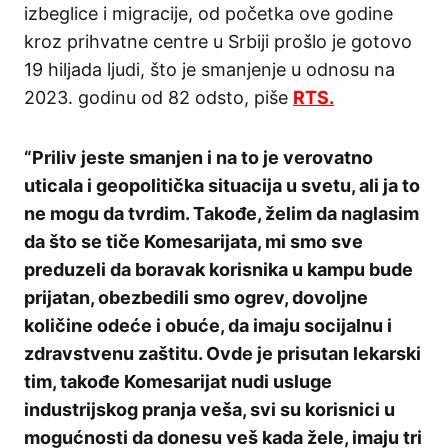
izbeglice i migracije, od početka ove godine
kroz prihvatne centre u Srbiji prošlo je gotovo
19 hiljada ljudi, što je smanjenje u odnosu na
2023. godinu od 82 odsto, piše
RTS.
“Priliv jeste smanjen i na to je verovatno
uticala i geopolitička situacija u svetu, ali ja to
ne mogu da tvrdim.
Takođe, želim da naglasim
da što se tiče Komesarijata, mi smo sve
preduzeli da boravak korisnika u kampu bude
prijatan, obezbedili smo ogrev, dovoljne
količine odeće i obuće, da imaju socijalnu i
zdravstvenu zaštitu. Ovde je prisutan lekarski
tim, takođe Komesarijat nudi usluge
industrijskog pranja veša, svi su korisnici u
mogućnosti da donesu veš kada žele, imaju tri