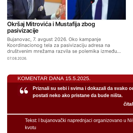
Okršaj Mitrovića i Mustafija zbog
pasivizacije
Bujanovac, 7. avgust 2026. Oko kampanje
Koordinacionog tela za pasivizaciju adresa na
društvenim mrežama razvila se polemika između…
07.08.2026.
KOMENTAR DANA 15.5.2025.
Priznali su sebi i svima i dokazali da svako 
postati neko ako pristane da bude ništa.
čita
Tekst:
I bujanovački naprednjaci organizovano u Ni
kvotu