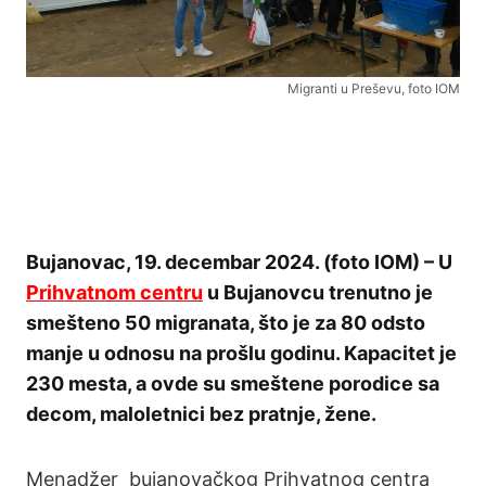
Migranti u Preševu, foto IOM
Bujanovac, 19. decembar 2024. (foto IOM) – U
Prihvatnom centru
u Bujanovcu trenutno je
smešteno 50 migranata, što je za 80 odsto
manje u odnosu na prošlu godinu. Kapacitet je
230 mesta, a ovde su smeštene porodice sa
decom, maloletnici bez pratnje, žene.
Menadžer bujanovačkog Prihvatnog centra