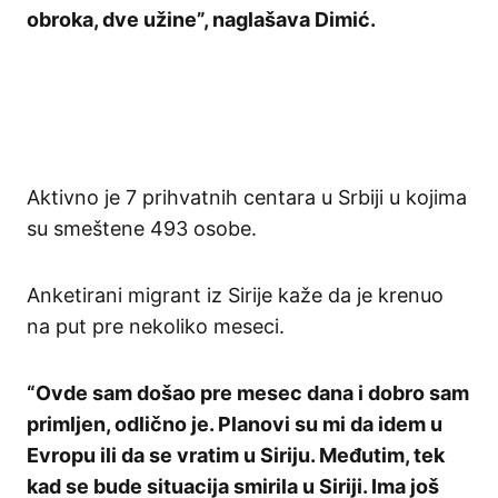
obroka, dve užine”, naglašava Dimić.
Aktivno je 7 prihvatnih centara u Srbiji u kojima
su smeštene 493 osobe.
Anketirani migrant iz Sirije kaže da je krenuo
na put pre nekoliko meseci.
“Ovde sam došao pre mesec dana i dobro sam
primljen, odlično je. Planovi su mi da idem u
Evropu ili da se vratim u Siriju. Međutim, tek
kad se bude situacija smirila u Siriji. Ima još