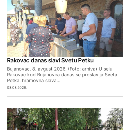
Required fields are marked
*
Comment
*
Your Name
Rakovac danas slavi Svetu Petku
Bujanovac, 8. avgust 2026. (Foto: arhiva) U selu
Your E-mail
Rakovac kod Bujanovca danas se proslavlja Sveta
Petka, hramovna slava…
08.08.2026.
SUBMIT COMMENT