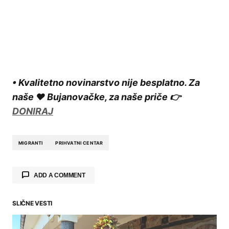
• Kvalitetno novinarstvo nije besplatno. Za
naše ❤️ Bujanovačke, za naše priče 👉
DONIRAJ
MIGRANTI
PRIHVATNI CENTAR
ADD A COMMENT
SLIČNE VESTI
Your email address will not be published.