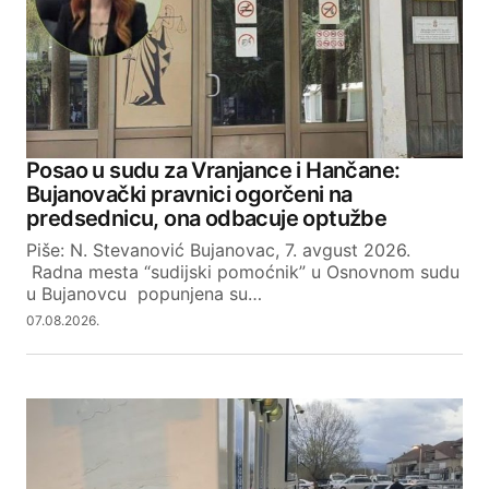
Posao u sudu za Vranjance i Hančane:
Bujanovački pravnici ogorčeni na
predsednicu, ona odbacuje optužbe
Piše: N. Stevanović Bujanovac, 7. avgust 2026.
Radna mesta “sudijski pomoćnik” u Osnovnom sudu
u Bujanovcu popunjena su…
07.08.2026.