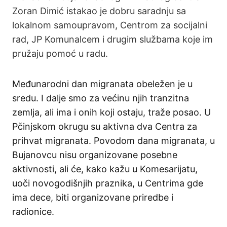
Zoran Dimić istakao je dobru saradnju sa
lokalnom samoupravom, Centrom za socijalni
rad, JP Komunalcem i drugim službama koje im
pružaju pomoć u radu.
Međunarodni dan migranata obeležen je u
sredu. I dalje smo za većinu njih tranzitna
zemlja, ali ima i onih koji ostaju, traže posao. U
Pčinjskom okrugu su aktivna dva Centra za
prihvat migranata. Povodom dana migranata, u
Bujanovcu nisu organizovane posebne
aktivnosti, ali će, kako kažu u Komesarijatu,
uoči novogodišnjih praznika, u Centrima gde
ima dece, biti organizovane priredbe i
radionice.