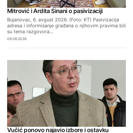
Your Name
Mitrović i Ardita Sinani o pasivizaciji
Bujanovac, 6. avgust 2026. (Foto: KT) Pasivizacija
Your E-mail
adresa i informisanje građana o njihovim pravima bili
su tema razgovora…
06.08.2026.
SUBMIT COMMENT
Vučić ponovo najavio izbore i ostavku