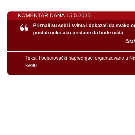
KOMENTAR DANA 15.5.2025.
Priznali su sebi i svima i dokazali da svako 
postati neko ako pristane da bude ništa.
čita
Tekst:
I bujanovački naprednjaci organizovano u Ni
kvotu