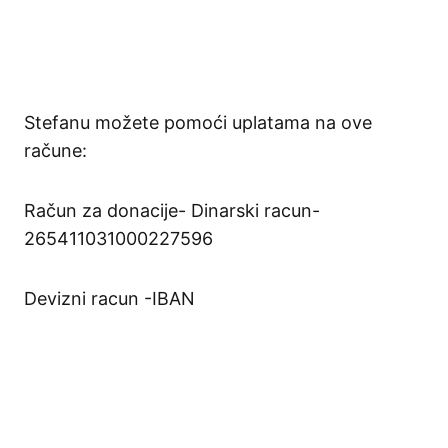
Stefanu možete pomoći uplatama na ove
račune:
Račun za donacije- Dinarski racun-
265411031000227596
Devizni racun -IBAN