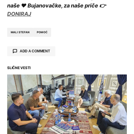
naše ❤️ Bujanovačke, za naše priče 👉
DONIRAJ
MALI STEFAN
POMOĆ
ADD A COMMENT
SLIČNE VESTI
Your email address will not be published.
Required fields are marked
*
Comment
*