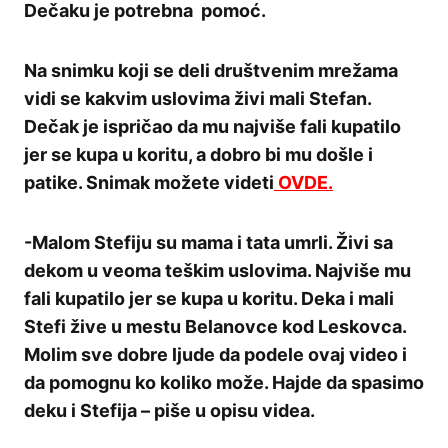
Dečaku je potrebna pomoć.
Na snimku koji se deli društvenim mrežama
vidi se kakvim uslovima živi mali Stefan.
Dečak je ispričao da mu najviše fali kupatilo
jer se kupa u koritu, a dobro bi mu došle i
patike. Snimak možete videti
OVDE.
-Malom Stefiju su mama i tata umrli. Živi sa
dekom u veoma teškim uslovima. Najviše mu
fali kupatilo jer se kupa u koritu. Deka i mali
Stefi žive u mestu Belanovce kod Leskovca.
Molim sve dobre ljude da podele ovaj video i
da pomognu ko koliko može. Hajde da spasimo
deku i Stefija – piše u opisu videa.