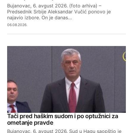
Bujanovac, 6. avgust 2026. (foto arhiva) –
Predsednik Srbije Aleksandar Vučić ponovo je
najavio izbore. On je danas…
06.08.2026.
Tači pred haškim sudom i po optužnici za
ometanje pravde
Bujanovac, 6. avgust 2026. Sud u Hagu saopštio je