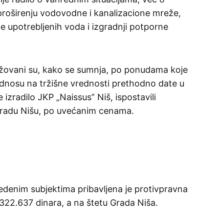
proširenju vodovodne i kanalizacione mreže,
e upotrebljenih voda i izgradnji potporne
gažovani su, kako se sumnja, po ponudama koje
 odnosu na tržišne vrednosti prethodno date u
izradilo JKP „Naissus” Niš, ispostavili
Gradu Nišu, po uvećanim cenama.
edenim subjektima pribavljena je protivpravna
322.637 dinara, a na štetu Grada Niša.