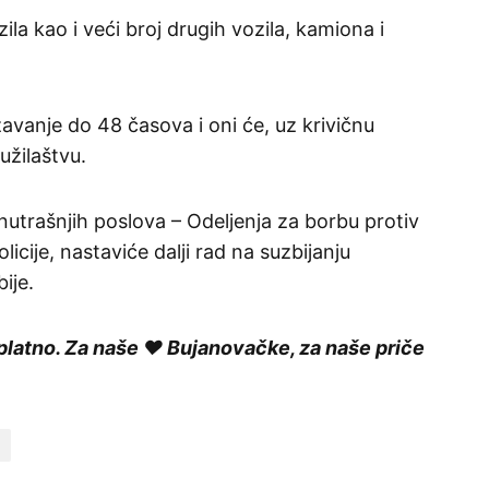
ila kao i veći broj drugih vozila, kamiona i
vanje do 48 časova i oni će, uz krivičnu
užilaštvu.
unutrašnjih poslova – Odeljenja za borbu protiv
licije, nastaviće dalji rad na suzbijanju
bije.
platno. Za naše ❤️ Bujanovačke, za naše priče