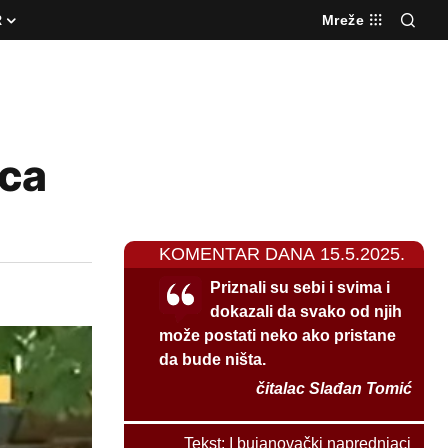
R
Mreže
ica
KOMENTAR DANA 15.5.2025.
Priznali su sebi i svima i
dokazali da svako od njih
može postati neko ako pristane
da bude ništa.
čitalac Slađan Tomić
Tekst:
I bujanovački naprednjaci