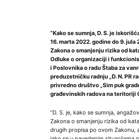
“Kako se sumnja, D. S. je iskori
16. marta 2022. godine do 9. jul
Zakona o smanjenju rizika od kata
Odluke o organizaciji i funkcionis
i Poslovnika o radu Štaba za van
preduzetničku radnju „D. N. PR r
privredno društvo „Sim puk gradn
građevinskih radova na teritoriji 
“D. S. je, kako se sumnja, angažo
Zakona o smanjenju rizika od katas
drugih propisa po ovom Zakonu, 
iako se u navedenim situacijama n