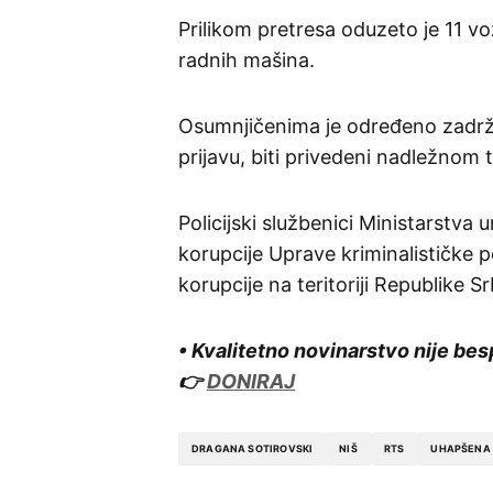
Prilikom pretresa oduzeto je 11 voz
radnih mašina.
Osumnjičenima je određeno zadrža
prijavu, biti privedeni nadležnom t
Policijski službenici Ministarstva 
korupcije Uprave kriminalističke po
korupcije na teritoriji Republike Sr
• Kvalitetno novinarstvo nije bes
👉
DONIRAJ
DRAGANA SOTIROVSKI
NIŠ
RTS
UHAPŠENA