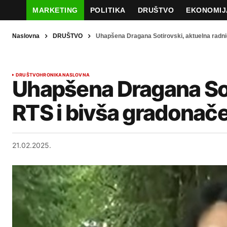
MARKETING
POLITIKA
DRUŠTVO
EKONOMIJ
Naslovna
DRUŠTVO
Uhapšena Dragana Sotirovski, aktuelna radni
DRUŠTVO
HRONIKA
NASLOVNA
Uhapšena Dragana Sot
RTS i bivša gradonače
21.02.2025.