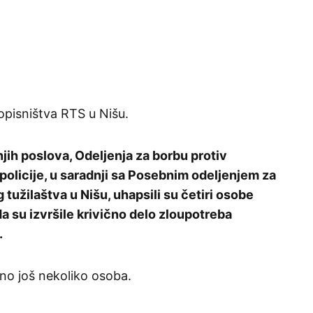
dopisništva RTS u Nišu.
jih poslova, Odeljenja za borbu protiv
policije, u saradnji sa Posebnim odeljenjem za
 tužilaštva u Nišu, uhapsili su četiri osobe
 su izvršile krivično delo zloupotreba
.
eno još nekoliko osoba.