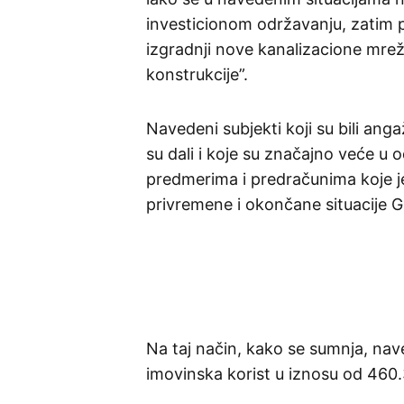
investicionom održavanju, zatim 
izgradnji nove kanalizacione mrež
konstrukcije”.
Navedeni subjekti koji su bili an
su dali i koje su značajno veće u
predmerima i predračunima koje je 
privremene i okončane situacije 
Na taj način, kako se sumnja, nav
imovinska korist u iznosu od 460.