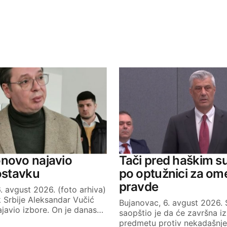
ished.
Required fields are marked
*
Your E-mail
novo najavio
Tači pred haškim s
 ostavku
po optužnici za om
pravde
. avgust 2026. (foto arhiva)
 Srbije Aleksandar Vučić
Bujanovac, 6. avgust 2026.
javio izbore. On je danas…
saopštio je da će završna iz
predmetu protiv nekadašnj