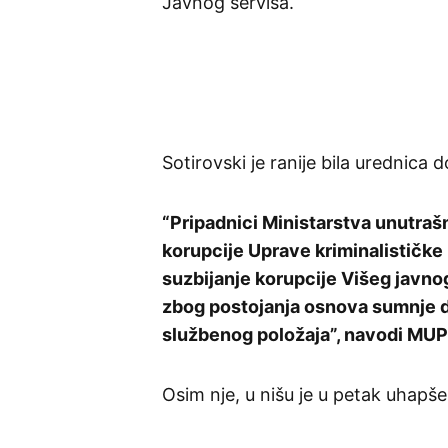
Javnog servisa.
Sotirovski je ranije bila urednica 
“Pripadnici Ministarstva unutrašn
korupcije Uprave kriminalističke 
suzbijanje korupcije Višeg javnog
zbog postojanja osnova sumnje da
službenog položaja”, navodi MUP
Osim nje, u nišu je u petak uhapš