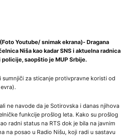
. (Foto Youtube/ snimak ekrana)- Dragana
čelnica Niša kao kadar SNS i aktuelna radnica
 policije, saopštio je MUP Srbije.
i sumnjiči za sticanje protivpravne koristi od
 evra).
ali ne navode da je Sotirovska i danas njihova
lničke funkcije prošlog leta. Kako su prošlog
rovao radni status na RTS dok je bila na javnim
a na posao u Radio Nišu, koji radi u sastavu