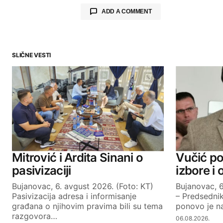
ADD A COMMENT
SLIČNE VESTI
Your email address will not be publ
Comment
*
Your Name
Mitrović i Ardita Sinani o
Vučić po
pasivizaciji
izbore i
Bujanovac, 6. avgust 2026. (Foto: KT)
Bujanovac, 6
SUBMIT COMMENT
Pasivizacija adresa i informisanje
– Predsednik
građana o njihovim pravima bili su tema
ponovo je na
razgovora…
06.08.2026.