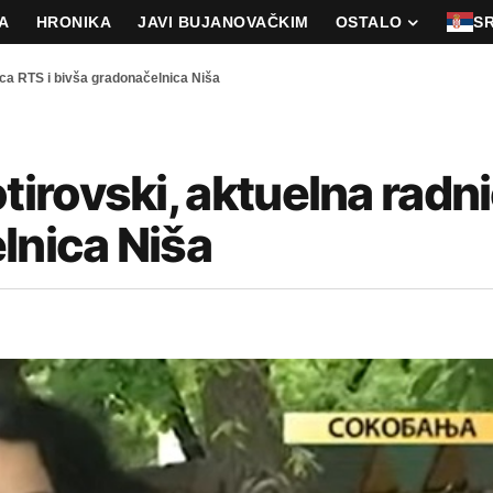
A
HRONIKA
JAVI BUJANOVAČKIM
OSTALO
S
ca RTS i bivša gradonačelnica Niša
irovski, aktuelna radn
lnica Niša