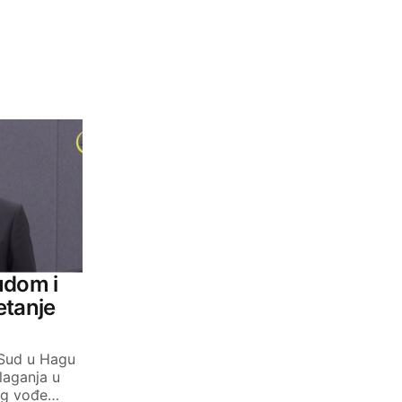
udom i
etanje
 Sud u Hagu
laganja u
eg vođe…