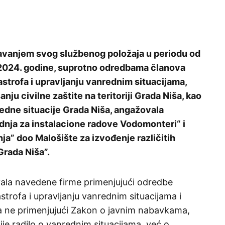
šćavanjem svog službenog položaja u periodu od
a 2024. godine, suprotno odredbama članova
strofa i upravljanju vanrednim situacijama,
anju civilne zaštite na teritoriji Grada Niša, kao
redne situacije Grada Niša, angažovala
adnja za instalacione radove Vodomonteri“ i
ja” doo Malošište za izvođenje različitih
Grada Niša”.
vala navedene firme primenjujući odredbe
trofa i upravljanju vanrednim situacijama i
a ne primenjujući Zakon o javnim nabavkama,
ije radilo o vanrednim situacijama, već o