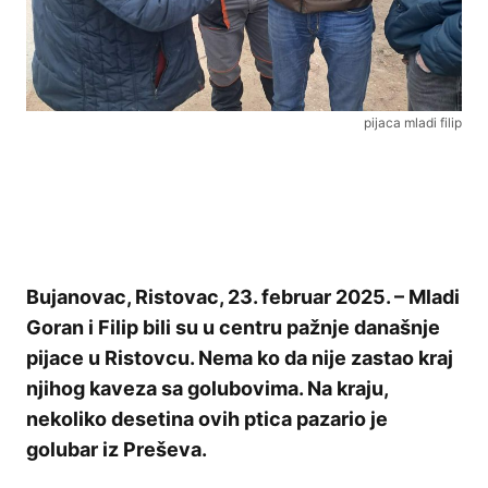
pijaca mladi filip
Bujanovac, Ristovac, 23. februar 2025. – Mladi
Goran i Filip bili su u centru pažnje današnje
pijace u Ristovcu. Nema ko da nije zastao kraj
njihog kaveza sa golubovima. Na kraju,
nekoliko desetina ovih ptica pazario je
golubar iz Preševa.