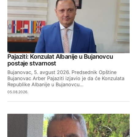
Comment
*
Your Name
Pajaziti: Konzulat Albanije u Bujanovcu
postaje stvarnost
Your E-mail
Bujanovac, 5. avgust 2026. Predsednik Opštine
Bujanovac Arber Pajaziti izjavio je da će Konzulata
Republike Albanije u Bujanovcu…
SUBMIT COMMENT
05.08.2026.