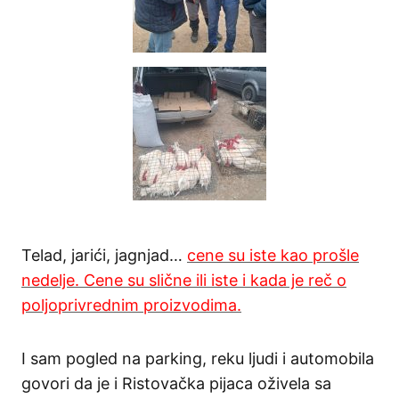
Telad, jarići, jagnjad…
cene su iste kao prošle
nedelje. Cene su slične ili iste i kada je reč o
poljoprivrednim proizvodima.
I sam pogled na parking, reku ljudi i automobila
govori da je i Ristovačka pijaca oživela sa