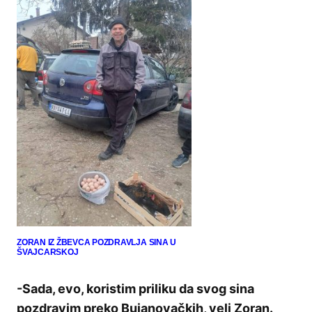
ZORAN IZ ŽBEVCA POZDRAVLJA SINA U
ŠVAJCARSKOJ
-Sada, evo, koristim priliku da svog sina
pozdravim preko Bujanovačkih, veli Zoran.