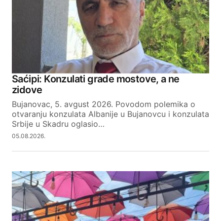
Saćipi: Konzulati grade mostove, a ne
zidove
Bujanovac, 5. avgust 2026. Povodom polemika o
otvaranju konzulata Albanije u Bujanovcu i konzulata
Srbije u Skadru oglasio…
05.08.2026.