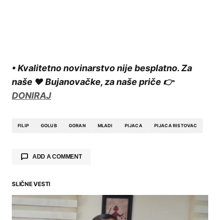
• Kvalitetno novinarstvo nije besplatno. Za
naše ❤️ Bujanovačke, za naše priče 👉
DONIRAJ
FILIP
GOLUB
GORAN
MLADI
PIJACA
PIJACA RISTOVAC
ADD A COMMENT
SLIČNE VESTI
Your email address will not be published.
Required fields are marked
*