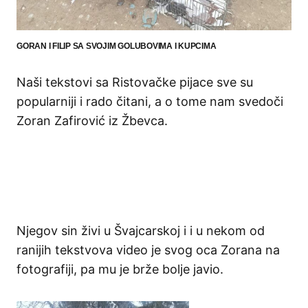
GORAN I FILIP SA SVOJIM GOLUBOVIMA I KUPCIMA
Naši tekstovi sa Ristovačke pijace sve su
popularniji i rado čitani, a o tome nam svedoči
Zoran Zafirović iz Žbevca.
Njegov sin živi u Švajcarskoj i i u nekom od
ranijih tekstvova video je svog oca Zorana na
fotografiji, pa mu je brže bolje javio.