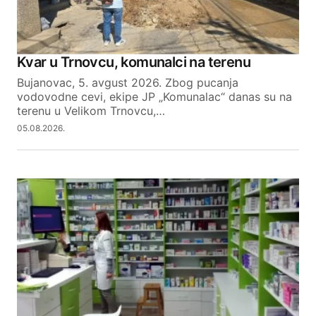
Kvar u Trnovcu, komunalci na terenu
Bujanovac, 5. avgust 2026. Zbog pucanja
vodovodne cevi, ekipe JP „Komunalac“ danas su na
terenu u Velikom Trnovcu,…
05.08.2026.