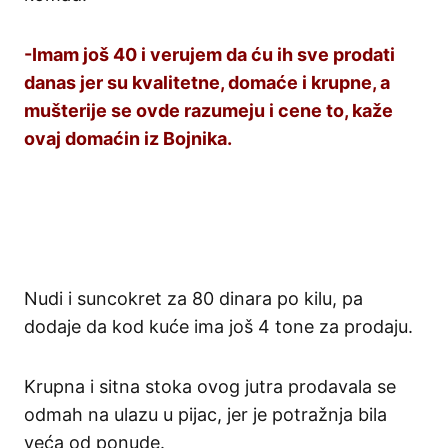
-Imam još 40 i verujem da ću ih sve prodati
danas jer su kvalitetne, domaće i krupne, a
mušterije se ovde razumeju i cene to, kaže
ovaj domaćin iz Bojnika.
Nudi i suncokret za 80 dinara po kilu, pa
dodaje da kod kuće ima još 4 tone za prodaju.
Krupna i sitna stoka ovog jutra prodavala se
odmah na ulazu u pijac, jer je potražnja bila
veća od ponude.