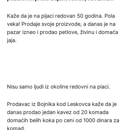
Kaže da je na pijaci redovan 50 godina. Pola
veka! Prodaje svoje proizvode, a danas je na
pazar izneo i prodao petlove, živinu i domaća
jaja.
Nisu samo ljudi iz okoline redovni na piaci.
Prodavac iz Bojnika kod Leskovca kaže da je
danas prodao jedan kavez od 20 komada
domaćih belih koka po ceni od 1000 dinara za
komad.