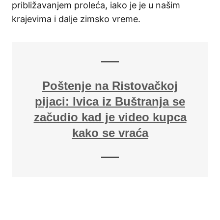
približavanjem proleća, iako je je u našim
krajevima i dalje zimsko vreme.
Poštenje na Ristovačkoj
pijaci: Ivica iz Buštranja se
začudio kad je video kupca
kako se vraća