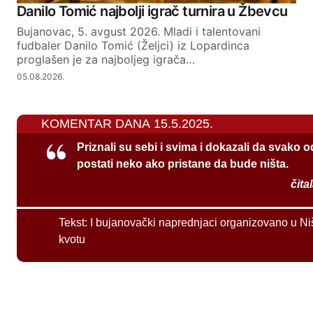
Danilo Tomić najbolji igrač turnira u Žbevcu
Bujanovac, 5. avgust 2026. Mladi i talentovani
fudbaler Danilo Tomić (Željci) iz Lopardinca
proglašen je za najboljeg igrača…
05.08.2026.
KOMENTAR DANA 15.5.2025.
Priznali su sebi i svima i dokazali da svako 
postati neko ako pristane da bude ništa.
čita
Tekst:
I bujanovački naprednjaci organizovano u Ni
kvotu