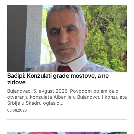
Saćipi: Konzulati grade mostove, a ne
zidove
Bujanovac, 5. avgust 2026. Povodom polemika o
otvaranju konzulata Albanije u Bujanovcu i konzulata
Srbije u Skadru oglasio…
05.08.2026.