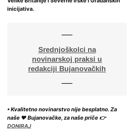
Velike Britanije i Severne Irske i Građanskih
inicijativa.
Srednjoškolci na
novinarskoj praksi u
redakciji Bujanovačkih
• Kvalitetno novinarstvo nije besplatno. Za
naše ❤️ Bujanovačke, za naše priče 👉
DONIRAJ