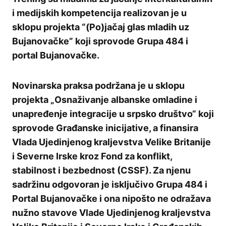
i medijskih kompetencija realizovan je u
sklopu projekta “(Po)jačaj glas mladih uz
Bujanovačke” koji sprovode Grupa 484 i
portal Bujanovačke.
Novinarska praksa podržana je u sklopu
projekta „Osnaživanje albanske omladine i
unapređenje integracije u srpsko društvo“ koji
sprovode Građanske inicijative, a finansira
Vlada Ujedinjenog kraljevstva Velike Britanije
i Severne Irske kroz Fond za konflikt,
stabilnost i bezbednost (CSSF). Za njenu
sadržinu odgovoran je isključivo Grupa 484 i
Portal Bujanovačke i ona nipošto ne odražava
nužno stavove Vlade Ujedinjenog kraljevstva