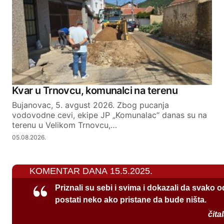
Kvar u Trnovcu, komunalci na terenu
Bujanovac, 5. avgust 2026. Zbog pucanja
vodovodne cevi, ekipe JP „Komunalac“ danas su na
terenu u Velikom Trnovcu,…
05.08.2026.
KOMENTAR DANA 15.5.2025.
Priznali su sebi i svima i dokazali da svako 
postati neko ako pristane da bude ništa.
čita