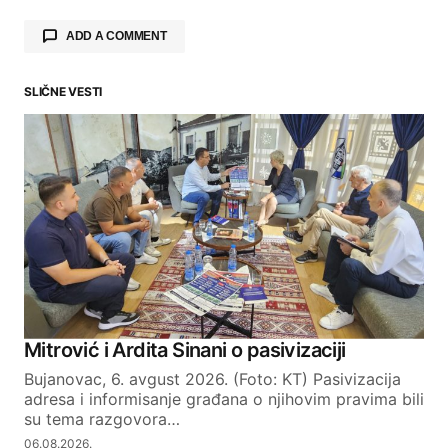
ADD A COMMENT
SLIČNE VESTI
Your email address will not be published.
Required fields are marked
*
Comment
*
Your Name
Mitrović i Ardita Sinani o pasivizaciji
Bujanovac, 6. avgust 2026. (Foto: KT) Pasivizacija
Your E-mail
adresa i informisanje građana o njihovim pravima bili
su tema razgovora…
06.08.2026.