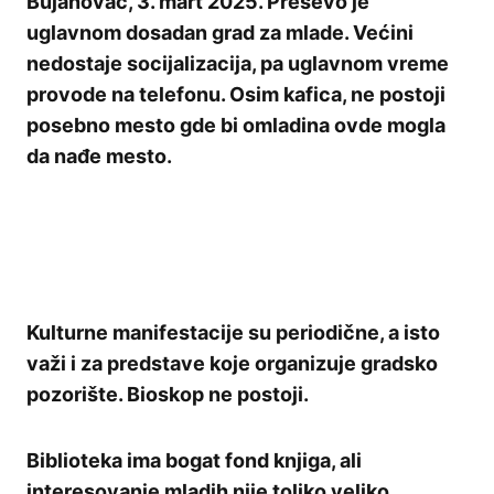
Bujanovac, 3. mart 2025. Preševo je
uglavnom dosadan grad za mlade. Većini
nedostaje socijalizacija, pa uglavnom vreme
provode na telefonu. Osim kafica, ne postoji
posebno mesto gde bi omladina ovde mogla
da nađe mesto.
Kulturne manifestacije su periodične, a isto
važi i za predstave koje organizuje gradsko
pozorište. Bioskop ne postoji.
Biblioteka ima bogat fond knjiga, ali
interesovanje mladih nije toliko veliko.