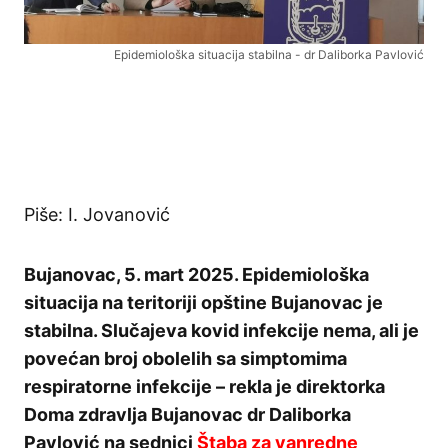
Epidemiološka situacija stabilna - dr Daliborka Pavlović
Piše: I. Jovanović
Bujanovac, 5. mart 2025. Epidemiološka
situacija na teritoriji opštine Bujanovac je
stabilna. Slučajeva kovid infekcije nema, ali je
povećan broj obolelih sa simptomima
respiratorne infekcije – rekla je direktorka
Doma zdravlja Bujanovac dr Daliborka
Pavlović na sednici
Štaba za vanredne