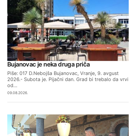
Required fields are marked
*
Comment
*
Your Name
Bujanovac je neka druga priča
Piše: 017 D.Nebojša Bujanovac, Vranje, 9. avgust
Your E-mail
2026.- Subota je. Pijačni dan. Grad bi trebalo da vrvi
od…
09.08.2026.
SUBMIT COMMENT