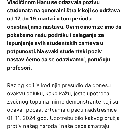
Vladičinom Hanu se odazvala pozivu
studenata na generalni štrajk koji se održava
od 17. do 19. marta i u tom periodu
obustavljamo nastavu. Ovim činom želimo da
pokažemo našu podršku i zalaganje za
ispunjenje svih studentskih zahteva u
potpunosti. Na svaki studentski poziv
nastavićemo da se odazivamo“, poručuju
profesori.
Razlog koji je kod njih presudio da donesu
ovakvu odluku, kako kažu, jeste upotreba
zvučnog topa na mirne demonstrante koji su
odavali počast žrtvama u padu nadstrešnice
01. 11. 2024 god. Upotrebu bilo kakvog oružja
protiv našeg naroda i naše dece smatraju