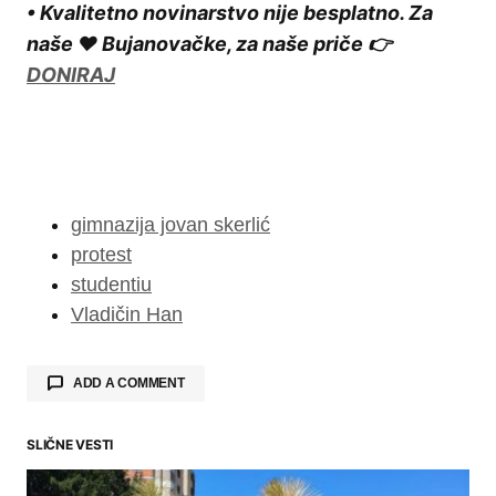
• Kvalitetno novinarstvo nije besplatno. Za
naše ❤️ Bujanovačke, za naše priče 👉
DONIRAJ
gimnazija jovan skerlić
protest
studentiu
Vladičin Han
ADD A COMMENT
SLIČNE VESTI
Your email address will not be published.