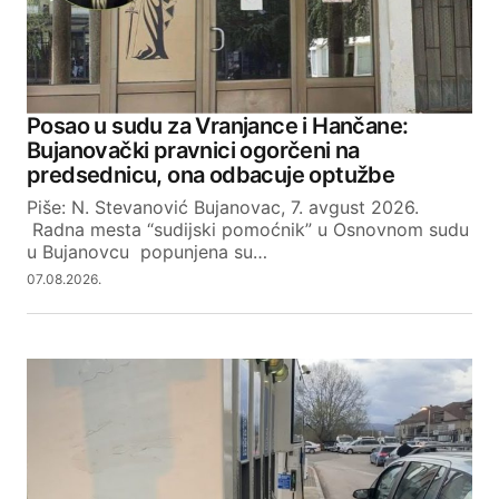
Posao u sudu za Vranjance i Hančane:
Bujanovački pravnici ogorčeni na
predsednicu, ona odbacuje optužbe
Piše: N. Stevanović Bujanovac, 7. avgust 2026.
Radna mesta “sudijski pomoćnik” u Osnovnom sudu
u Bujanovcu popunjena su…
07.08.2026.