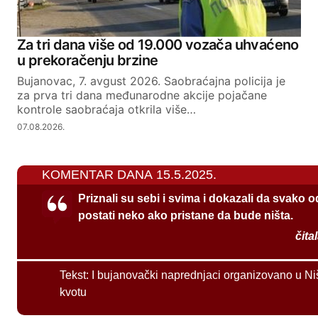
Za tri dana više od 19.000 vozača uhvaćeno
u prekoračenju brzine
Bujanovac, 7. avgust 2026. Saobraćajna policija je
za prva tri dana međunarodne akcije pojačane
kontrole saobraćaja otkrila više…
07.08.2026.
KOMENTAR DANA 15.5.2025.
Priznali su sebi i svima i dokazali da svako 
postati neko ako pristane da bude ništa.
čita
Tekst:
I bujanovački naprednjaci organizovano u Ni
kvotu