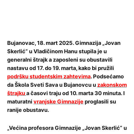
Bujanovac, 18. mart 2025. Gimnazija „Jovan
Skerlić“ u Vladičinom Hanu stupila je u
generalni štrajk a zaposleni su obustavili
nastavu od 17. do 19. marta, kako bi pružili
podršku studentskim zahtevima
. Podsećamo
da Škola Sveti Sava u Bujanovcu u
zakonskom
štrajku
a časovi traju od 10. marta 30 minuta. I
maturatni
vranjske Gimnazije
proglasili su
ranije obustavu.
„Većina profesora Gimnazije „Jovan Skerlić“ u