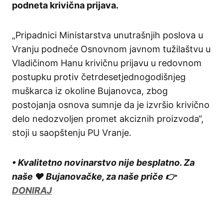
podneta krivična prijava.
„Pripadnici Ministarstva unutrašnjih poslova u
Vranju podneće Osnovnom javnom tužilaštvu u
Vladičinom Hanu krivičnu prijavu u redovnom
postupku protiv četrdesetjednogodišnjeg
muškarca iz okoline Bujanovca, zbog
postojanja osnova sumnje da je izvršio krivično
delo nedozvoljen promet akciznih proizvoda“,
stoji u saopštenju PU Vranje.
• Kvalitetno novinarstvo nije besplatno. Za
naše ❤️ Bujanovačke, za naše priče 👉
DONIRAJ