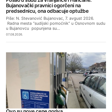
Posao u sudu za Vranjance i Hančane:
Bujanovački pravnici ogorčeni na
predsednicu, ona odbacuje optužbe
Piše: N. Stevanović Bujanovac, 7. avgust 2026.
Radna mesta “sudijski pomoćnik” u Osnovnom sudu
u Bujanovcu popunjena su…
07.08.2026.
Ovo su nove cene goriva