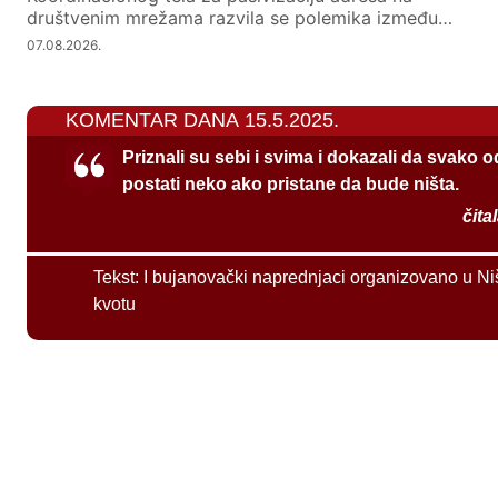
društvenim mrežama razvila se polemika između…
07.08.2026.
KOMENTAR DANA 15.5.2025.
Priznali su sebi i svima i dokazali da svako 
postati neko ako pristane da bude ništa.
čita
Tekst:
I bujanovački naprednjaci organizovano u Ni
kvotu