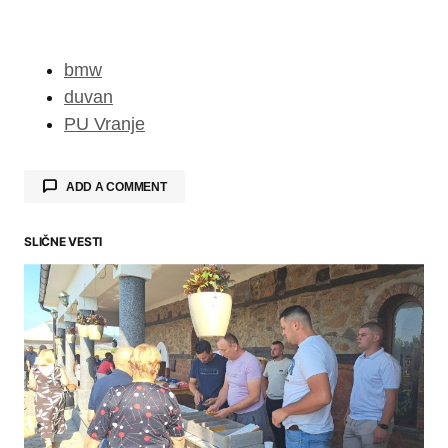
bmw
duvan
PU Vranje
ADD A COMMENT
SLIČNE VESTI
Your email address will not be published.
Required fields are marked
*
Comment
*