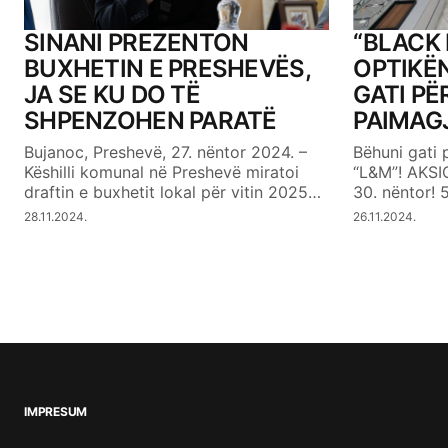
SINANI PREZENTON
“BLACK 
BUXHETIN E PRESHEVËS,
OPTIKËN
JA SE KU DO TË
GATI PË
SHPENZOHEN PARATË
PAIMAG
Bujanoc, Preshevë, 27. nëntor 2024. –
Bëhuni gati 
Këshilli komunal në Preshevë miratoi
“L&M”! AKSI
draftin e buxhetit lokal për vitin 2025…
30. nëntor!
28.11.2024.
26.11.2024.
IMPRESUM