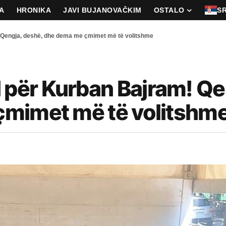
A
HRONIKA
JAVI BUJANOVAČKIM
OSTALO
S
Qengja, deshë, dhe dema me çmimet më të volitshme
për Kurban Bajram! Qe
çmimet më të volitshm