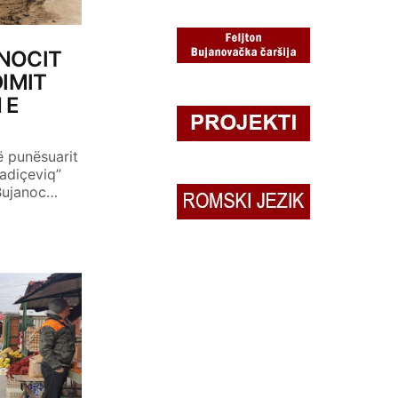
NOCIT
DIMIT
 E
ë punësuarit
Radiçeviq”
 Bujanoc…