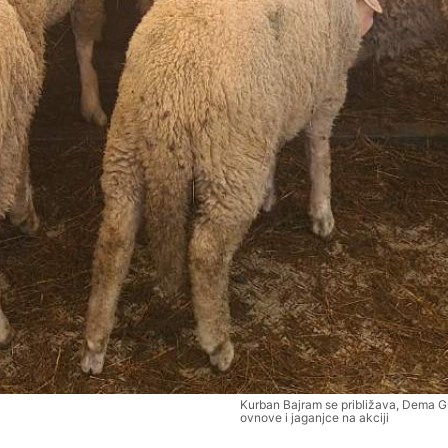
Kurban Bajram se približava, Dema 
ovnove i jaganjce na akciji