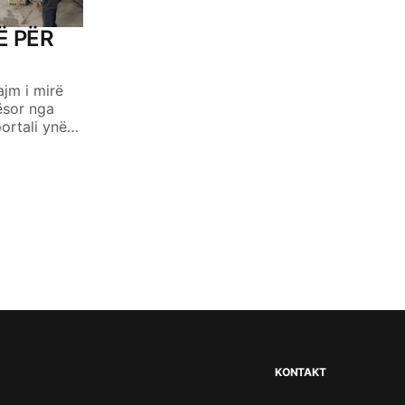
Ë PËR
ajm i mirë
ësor nga
portali ynë…
KONTAKT