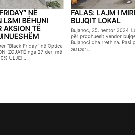
FRIDAY” NË
FALAS: LAJM I MIR
 L&M! BËHUNI
BUJQIT LOKAL
R AKSION TË
Bujanoc, 25. nëntor 2024. L
JINUESHËM
për prodhuesit vendor bujq
Bujanoci dhe rrethina. Pasi 
për “Black Friday” në Optica
26.11.2024.
ONI ZGJATË nga 27 deri më
 50% ULJE!…