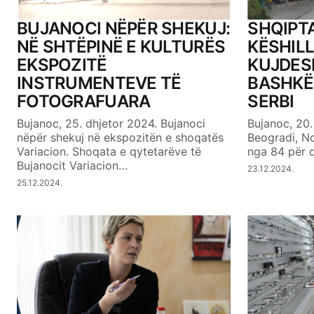
Your Name
BUJANOCI NËPËR SHEKUJ:
SHQIPT
NË SHTËPINË E KULTURËS
KËSHILL
EKSPOZITË
KUJDES
SUBMIT COMMENT
INSTRUMENTEVE TË
BASHKË
FOTOGRAFUARA
SERBI
Bujanoc, 25. dhjetor 2024. Bujanoci
Bujanoc, 20.
nëpër shekuj në ekspozitën e shoqatës
Beogradi, No
Variacion. Shoqata e qytetarëve të
nga 84 për 
Bujanocit Variacion…
23.12.2024.
25.12.2024.