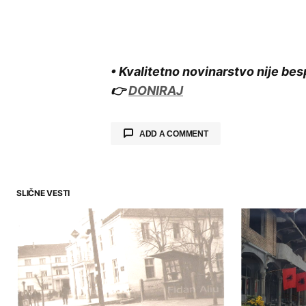
• Kvalitetno novinarstvo nije bes
👉
DONIRAJ
ADD A COMMENT
SLIČNE VESTI
Your email address will not be publ
Comment
*