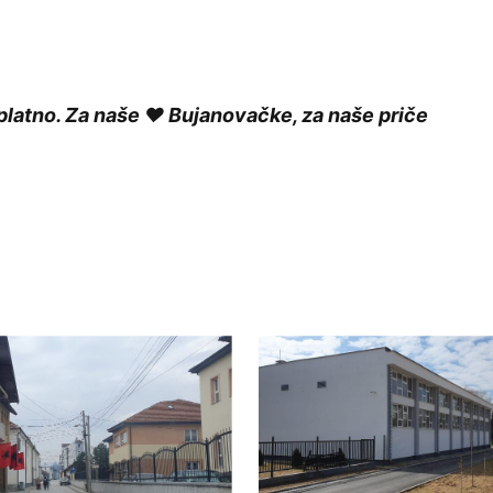
platno. Za naše ❤️ Bujanovačke, za naše priče
ished.
Required fields are marked
*