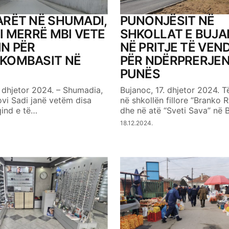
Your E-mail
ARËT NË SHUMADI,
PUNONJËSIT NË
I MERRË MBI VETE
SHKOLLAT E BUJA
IN PËR
NË PRITJE TË VEN
KOMBASIT NË
PËR NDËRPRERJEN
PUNËS
 dhjetor 2024. – Shumadia,
Bujanoc, 17. dhjetor 2024. T
vi Sadi janë vetëm disa
në shkollën fillore “Branko 
qind e të…
dhe në atë “Sveti Sava” në
18.12.2024.