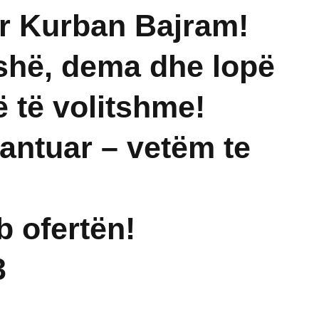
r Kurban Bajram!
shë, dema dhe lopë
 të volitshme!
rantuar – vetëm te
 ofertën!
3