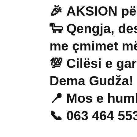
🎉
AKSION pë
🐑 Qengja, de
me çmimet më
💯 Cilësi e ga
Dema Gudža
!
📍 Mos e humb
📞
063 464 55