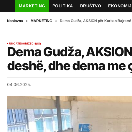
MARKETING
POLITIKA
DRUŠTVO
EKONOMIJ
Naslovna
MARKETING
Dema Gudža, AKSION për Kurban Bajram! 
UNCATEGORIZED @SQ
Dema Gudža, AKSION 
deshë, dhe dema me 
04.06.2025.