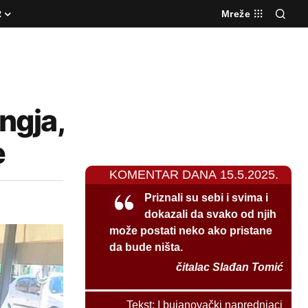
R
Mreže
ngja,
e
KOMENTAR DANA 15.5.2025.
Priznali su sebi i svima i
dokazali da svako od njih
može postati neko ako pristane
da bude ništa.
čitalac Slađan Tomić
Tekst:
I bujanovački naprednjaci