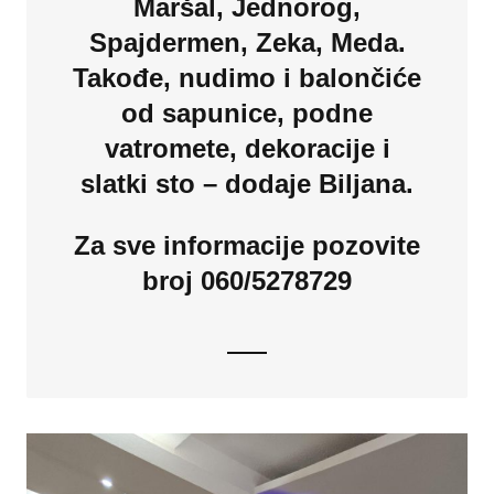
Maršal, Jednorog,
Spajdermen, Zeka, Meda.
Takođe, nudimo i balončiće
od sapunice, podne
vatromete, dekoracije i
slatki sto – dodaje Biljana.
Za sve informacije pozovite
broj 060/5278729