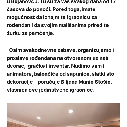
u Bujanovcu. Tu su za vas svakog dana od 17
časova do ponoći. Pored toga, imate
mogućnost da iznajmite igraonicu za
rođendan i da svojim mališanima priredite
žurku za pamćenje.
-Osim svakodnevne zabave, organizujemo i
proslave rođendana na otvorenom uz naš
dvorac, igračke i inventar. Nudimo vam i
animatore, balončiće od sapunice, slatki sto,
dekoracije – poručuje Biljana Manić Stošić,
vlasnica ove jedinstvene igraonice.