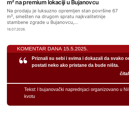
m² na premium lokaciji u Bujanovcu
Na prodaju je luksuzno opremljen stan površine 67
m², smešten na drugom spratu najkvalitetnije
stambene zgrade u Bujanovcu,…
16.07.2026.
KOMENTAR DANA 15.5.2025.
Priznali su sebi i svima i dokazali da svako 
postati neko ako pristane da bude ništa.
čita
Tekst:
I bujanovački naprednjaci organizovano u Ni
kvotu