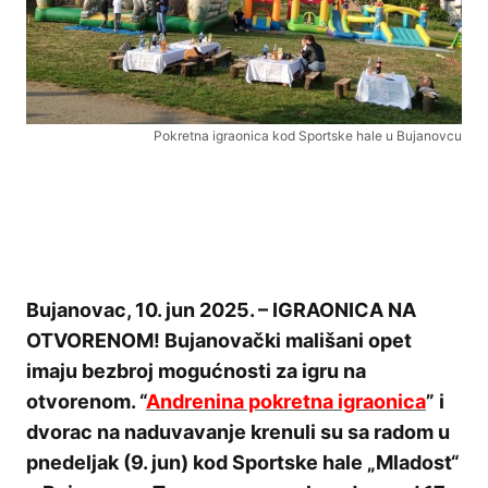
Pokretna igraonica kod Sportske hale u Bujanovcu
Bujanovac, 10. jun 2025. – IGRAONICA NA
OTVORENOM! Bujanovački mališani opet
imaju bezbroj mogućnosti za igru na
otvorenom. “
Andrenina pokretna igraonica
” i
dvorac na naduvavanje krenuli su sa radom u
pnedeljak (9. jun) kod Sportske hale „Mladost“