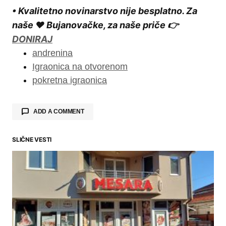
• Kvalitetno novinarstvo nije besplatno. Za
naše ❤️ Bujanovačke, za naše priče 👉
DONIRAJ
andrenina
Igraonica na otvorenom
pokretna igraonica
ADD A COMMENT
SLIČNE VESTI
Your email address will not be published.
Required fields are marked
*
Comment
*