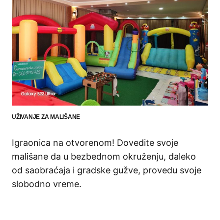
UŽIVANJE ZA MALIŠANE
Igraonica na otvorenom! Dovedite svoje
mališane da u bezbednom okruženju, daleko
od saobraćaja i gradske gužve, provedu svoje
slobodno vreme.