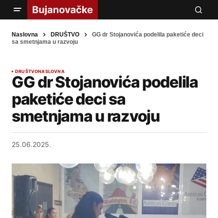
Naslovna
DRUŠTVO
GG dr Stojanovića podelila paketiće deci
sa smetnjama u razvoju
DRUŠTVO
NASLOVNA
GG dr Stojanovića podelila
paketiće deci sa
smetnjama u razvoju
25.06.2025.