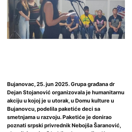
Bujanovac, 25. jun 2025. Grupa građana dr
Dejan Stojanović organizovala je humanitarnu
akciju u kojoj je u utorak, u Domu kulture u
Bujanovcu, podelila paketiće deci sa
smetnjama u razvoju. Paketiće je donirao
poznati srpski privrednik Nebojša Šaranović,