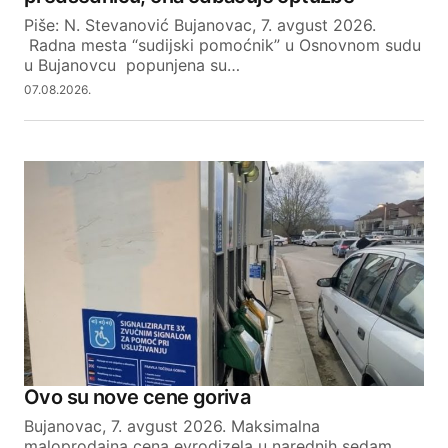
Piše: N. Stevanović Bujanovac, 7. avgust 2026.
Radna mesta “sudijski pomoćnik” u Osnovnom sudu
u Bujanovcu popunjena su…
07.08.2026.
Ovo su nove cene goriva
Bujanovac, 7. avgust 2026. Maksimalna
maloprodajna cena evrodizela u narednih sedam