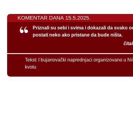
KOMENTAR DANA 15.5.2025.
Priznali su sebi i svima i dokazali da svako 
postati neko ako pristane da bude ništa.
čita
Tekst:
I bujanovački naprednjaci organizovano u Ni
kvotu