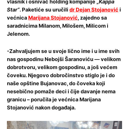
vlasnik i osnivač holding kompanije „
Kappa
Star“
. Paketiće su uručili
dr Dejan Stojanović
i
većnica
Marijana Stojanović
, zajedno sa
saradnicima Milanom, Milošem, Milicom i
Jelenom.
-Zahvaljujem se u svoje lično ime i u ime svih
nas gospodinu Nebojši Šaranoviću — velikom
dobrotvoru, velikom gospodinu, a još većem
čoveku. Njegovo dobročinstvo stiglo je i do
naše opštine Bujanovac, do čoveka koji
nesebično pomaže deci i čije davanje nema
granicu – poručila je većnica Marijana
Stojanović nakon događaja.