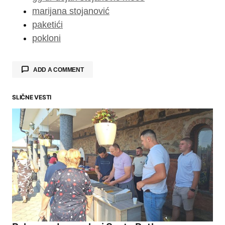
marijana stojanović
paketići
pokloni
ADD A COMMENT
SLIČNE VESTI
Your email address will not be published.
Required fields are marked
*
Comment
*
Your Name