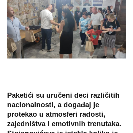
Paketići su uručeni deci različitih
nacionalnosti, a događaj je
protekao u atmosferi radosti,
zajedništva i emotivnih trenutaka.