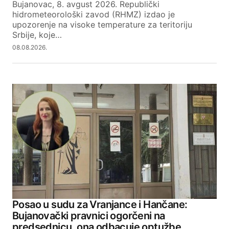
Bujanovac, 8. avgust 2026. Republički
hidrometeorološki zavod (RHMZ) izdao je
upozorenje na visoke temperature za teritoriju
Srbije, koje…
08.08.2026.
Posao u sudu za Vranjance i Hančane:
Bujanovački pravnici ogorčeni na
predsednicu, ona odbacuje optužbe