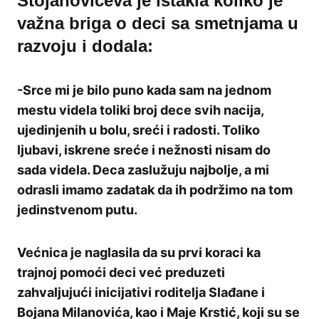
Stojanovićeva je istakla koliko je
važna briga o deci sa smetnjama u
razvoju i dodala:
-Srce mi je bilo puno kada sam na jednom
mestu videla toliki broj dece svih nacija,
ujedinjenih u bolu, sreći i radosti. Toliko
ljubavi, iskrene sreće i nežnosti nisam do
sada videla. Deca zaslužuju najbolje, a mi
odrasli imamo zadatak da ih podržimo na tom
jedinstvenom putu.
Većnica je naglasila da su prvi koraci ka
trajnoj pomoći deci već preduzeti
zahvaljujući inicijativi roditelja Slađane i
Bojana Milanovića, kao i Maje Krstić, koji su se