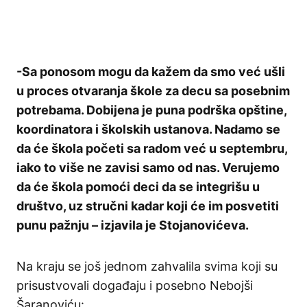
-Sa ponosom mogu da kažem da smo već ušli
u proces otvaranja škole za decu sa posebnim
potrebama. Dobijena je puna podrška opštine,
koordinatora i školskih ustanova. Nadamo se
da će škola početi sa radom već u septembru,
iako to više ne zavisi samo od nas. Verujemo
da će škola pomoći deci da se integrišu u
društvo, uz stručni kadar koji će im posvetiti
punu pažnju – izjavila je Stojanovićeva.
Na kraju se još jednom zahvalila svima koji su
prisustvovali događaju i posebno Nebojši
Šaranoviću: