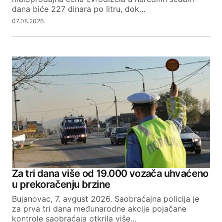
dana biće 227 dinara po litru, dok…
07.08.2026.
Za tri dana više od 19.000 vozača uhvaćeno
u prekoračenju brzine
Bujanovac, 7. avgust 2026. Saobraćajna policija je
za prva tri dana međunarodne akcije pojačane
kontrole saobraćaja otkrila više…