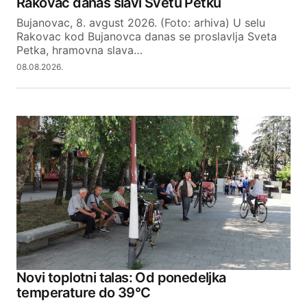
Rakovac danas slavi Svetu Petku
Bujanovac, 8. avgust 2026. (Foto: arhiva) U selu
Your E-mail
Rakovac kod Bujanovca danas se proslavlja Sveta
Petka, hramovna slava…
08.08.2026.
SUBMIT COMMENT
Novi toplotni talas: Od ponedeljka
temperature do 39°C