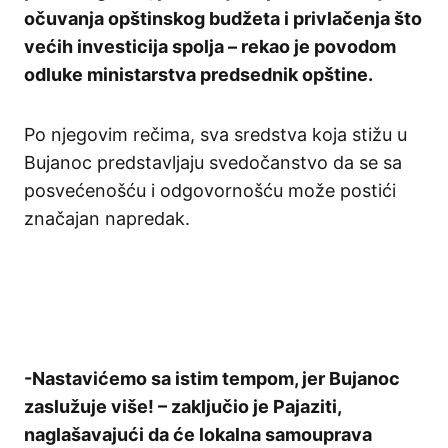
očuvanja opštinskog budžeta i privlačenja što
većih investicija spolja – rekao je povodom
odluke ministarstva predsednik opštine.
Po njegovim rečima, sva sredstva koja stižu u
Bujanoc predstavljaju svedočanstvo da se sa
posvećenošću i odgovornošću može postići
značajan napredak.
-Nastavićemo sa istim tempom, jer Bujanoc
zaslužuje više! – zaključio je Pajaziti,
naglašavajući da će lokalna samouprava