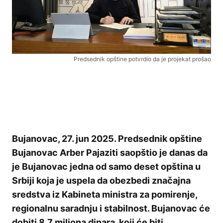
Predsednik opštine potvrdio da je projekat prošao
Bujanovac, 27. jun 2025. Predsednik opštine
Bujanovac Arber Pajaziti saopštio je danas da
je Bujanovac jedna od samo deset opština u
Srbiji koja je uspela da obezbedi značajna
sredstva iz Kabineta ministra za pomirenje,
regionalnu saradnju i stabilnost. Bujanovac će
dobiti 8.7 miliona dinara, koji će biti