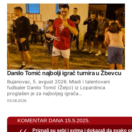
Danilo Tomić najbolji igrač turnira u Žbevcu
Bujanovac, 5. avgust 2026. Mladi i talentovani
fudbaler Danilo Tomić (Željci) iz Lopardinca
proglašen je za najboljeg igrača…
05.08.2026.
KOMENTAR DANA 15.5.2025.
Priznali su sebi i svima i dokazali da svako 