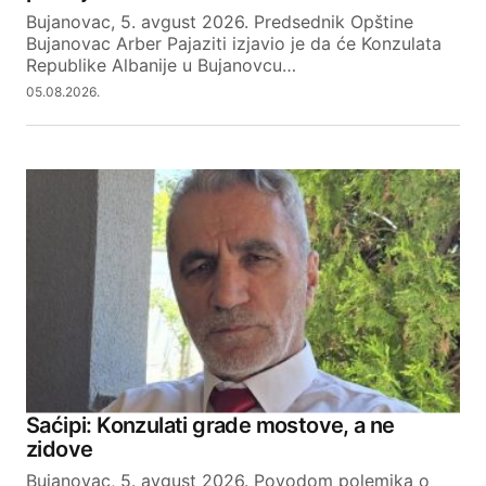
Your E-mail
Bujanovac, 5. avgust 2026. Predsednik Opštine
Bujanovac Arber Pajaziti izjavio je da će Konzulata
Republike Albanije u Bujanovcu…
SUBMIT COMMENT
05.08.2026.
Saćipi: Konzulati grade mostove, a ne
zidove
Bujanovac, 5. avgust 2026. Povodom polemika o