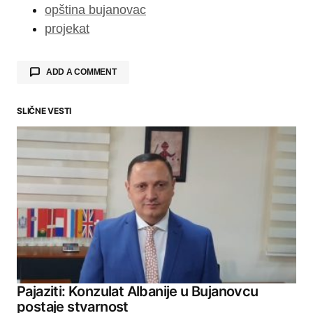
opština bujanovac
projekat
ADD A COMMENT
SLIČNE VESTI
Your email address will not be published.
Required fields are marked
*
Comment
*
Your Name
Pajaziti: Konzulat Albanije u Bujanovcu
postaje stvarnost