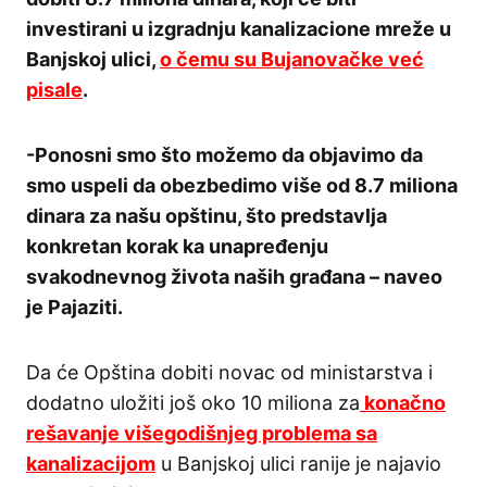
investirani u izgradnju kanalizacione mreže u
Banjskoj ulici,
o čemu su Bujanovačke već
pisale
.
-Ponosni smo što možemo da objavimo da
smo uspeli da obezbedimo više od 8.7 miliona
dinara za našu opštinu, što predstavlja
konkretan korak ka unapređenju
svakodnevnog života naših građana – naveo
je Pajaziti.
Da će Opština dobiti novac od ministarstva i
dodatno uložiti još oko 10 miliona za
konačno
rešavanje višegodišnjeg problema sa
kanalizacijom
u Banjskoj ulici ranije je najavio