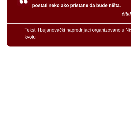
postati neko ako pristane da bude ništa.
čita
Tekst:
I bujanovački naprednjaci organizovano u Ni
kvotu