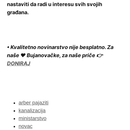
nastaviti da radi u interesu svih svojih
građana.
• Kvalitetno novinarstvo nije besplatno. Za
naše ❤️ Bujanovačke, za naše priče 👉
DONIRAJ
arber pajaziti
kanalizacija
ministarstvo
novac