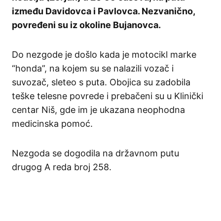
između Davidovca i Pavlovca. Nezvanično,
povređeni su iz okoline Bujanovca.
Do nezgode je došlo kada je motocikl marke
“honda”, na kojem su se nalazili vozač i
suvozač, sleteo s puta. Obojica su zadobila
teške telesne povrede i prebačeni su u Klinički
centar Niš, gde im je ukazana neophodna
medicinska pomoć.
Nezgoda se dogodila na državnom putu
drugog A reda broj 258.