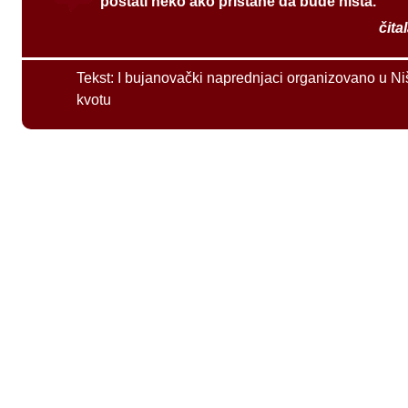
postati neko ako pristane da bude ništa.
čita
Tekst:
I bujanovački naprednjaci organizovano u Ni
kvotu