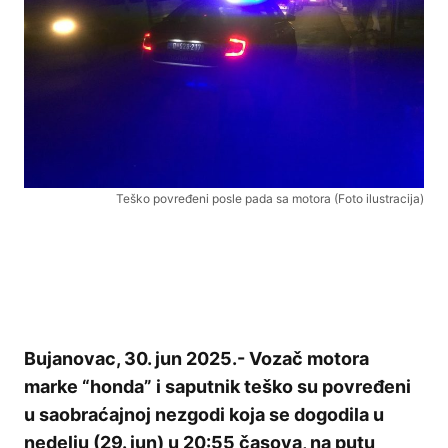
Teško povređeni posle pada sa motora (Foto ilustracija)
Bujanovac, 30. jun 2025.- Vozač motora
marke “honda” i saputnik teško su povređeni
u
saobraćajnoj nezgodi koja se dogodila u
nedelju (29. jun) u 20:55 časova, na putu