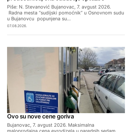
Piše: N. Stevanović Bujanovac, 7. avgust 2026.
Radna mesta “sudijski pomoćnik” u Osnovnom sudu
SUBMIT COMMENT
u Bujanovcu popunjena su…
07.08.2026.
Ovo su nove cene goriva
Bujanovac, 7. avgust 2026. Maksimalna
maloprodajna cena evrodizela u narednih sedam