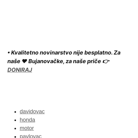
• Kvalitetno novinarstvo nije besplatno. Za
naše ❤️ Bujanovačke, za naše priče 👉
DONIRAJ
davidovac
honda
motor
pavlovac