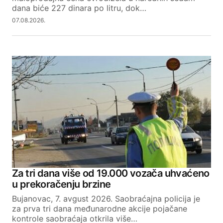
dana biće 227 dinara po litru, dok…
07.08.2026.
Za tri dana više od 19.000 vozača uhvaćeno
u prekoračenju brzine
Bujanovac, 7. avgust 2026. Saobraćajna policija je
za prva tri dana međunarodne akcije pojačane
kontrole saobraćaja otkrila više…