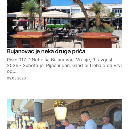
Comment
*
Your Name
Bujanovac je neka druga priča
Piše: 017 D.Nebojša Bujanovac, Vranje, 9. avgust
Your E-mail
2026.- Subota je. Pijačni dan. Grad bi trebalo da vrvi
od…
09.08.2026.
SUBMIT COMMENT