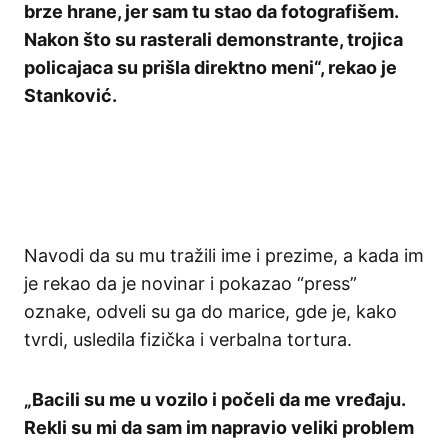
brze hrane, jer sam tu stao da fotografišem.
Nakon što su rasterali demonstrante, trojica
policajaca su prišla direktno meni“, rekao je
Stanković.
Navodi da su mu tražili ime i prezime, a kada im
je rekao da je novinar i pokazao “press”
oznake, odveli su ga do marice, gde je, kako
tvrdi, usledila fizička i verbalna tortura.
„Bacili su me u vozilo i počeli da me vređaju.
Rekli su mi da sam im napravio veliki problem