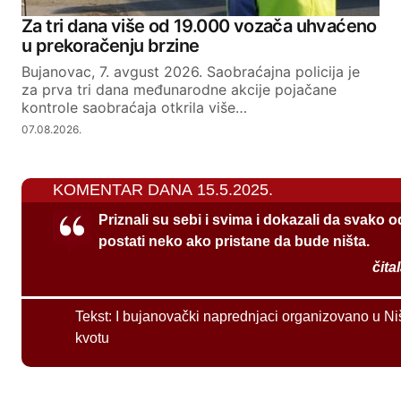
Za tri dana više od 19.000 vozača uhvaćeno
u prekoračenju brzine
Bujanovac, 7. avgust 2026. Saobraćajna policija je
za prva tri dana međunarodne akcije pojačane
kontrole saobraćaja otkrila više…
07.08.2026.
KOMENTAR DANA 15.5.2025.
Priznali su sebi i svima i dokazali da svako 
postati neko ako pristane da bude ništa.
čita
Tekst:
I bujanovački naprednjaci organizovano u Ni
kvotu