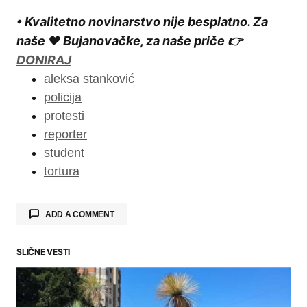
• Kvalitetno novinarstvo nije besplatno. Za
naše ❤️ Bujanovačke, za naše priče 👉
DONIRAJ
aleksa stanković
policija
protesti
reporter
student
tortura
ADD A COMMENT
SLIČNE VESTI
Your email address will not be published.
Required fields are marked
*