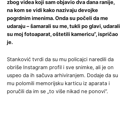
zbog videa koji sam objavio dva dana ranije,
na kom se vidi kako nazivaju devojke
pogrdnim imenima. Onda su počeli da me
udaraju – šamarali su me, tukli po glavi, udarali
su moj fotoaparat, oštetili kamericu“, ispričao
je.
Stanković tvrdi da su mu policajci naredili da
obriše Instagram profil i sve snimke, ali je on
uspeo da ih sačuva arhiviranjem. Dodaje da su
mu polomili memorijsku karticu iz aparata i
poručili da im se „to više nikad ne ponovi“.