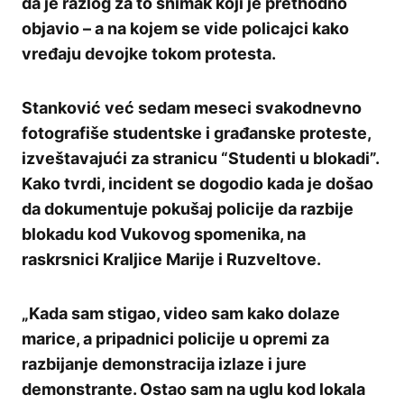
da je razlog za to snimak koji je prethodno
objavio – a na kojem se vide policajci kako
vređaju devojke tokom protesta.
Stanković već sedam meseci svakodnevno
fotografiše studentske i građanske proteste,
izveštavajući za stranicu “Studenti u blokadi”.
Kako tvrdi, incident se dogodio kada je došao
da dokumentuje pokušaj policije da razbije
blokadu kod Vukovog spomenika, na
raskrsnici Kraljice Marije i Ruzveltove.
„Kada sam stigao, video sam kako dolaze
marice, a pripadnici policije u opremi za
razbijanje demonstracija izlaze i jure
demonstrante. Ostao sam na uglu kod lokala