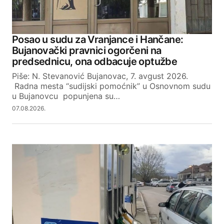
Posao u sudu za Vranjance i Hančane:
Bujanovački pravnici ogorčeni na
predsednicu, ona odbacuje optužbe
Piše: N. Stevanović Bujanovac, 7. avgust 2026.
Radna mesta “sudijski pomoćnik” u Osnovnom sudu
u Bujanovcu popunjena su…
07.08.2026.