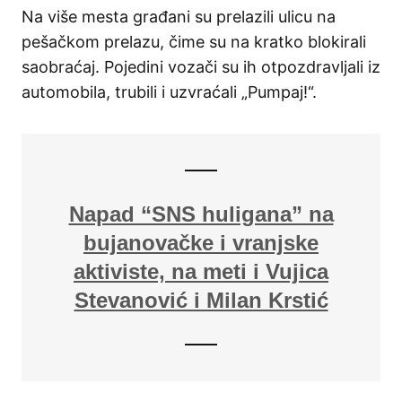
Na više mesta građani su prelazili ulicu na
pešačkom prelazu, čime su na kratko blokirali
saobraćaj. Pojedini vozači su ih otpozdravljali iz
automobila, trubili i uzvraćali „Pumpaj!“.
Napad “SNS huligana” na
bujanovačke i vranjske
aktiviste, na meti i Vujica
Stevanović i Milan Krstić