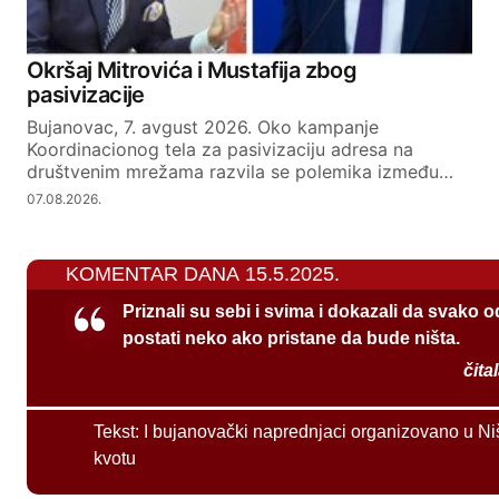
Okršaj Mitrovića i Mustafija zbog
pasivizacije
Bujanovac, 7. avgust 2026. Oko kampanje
Koordinacionog tela za pasivizaciju adresa na
društvenim mrežama razvila se polemika između…
07.08.2026.
KOMENTAR DANA 15.5.2025.
Priznali su sebi i svima i dokazali da svako 
postati neko ako pristane da bude ništa.
čita
Tekst:
I bujanovački naprednjaci organizovano u Ni
kvotu