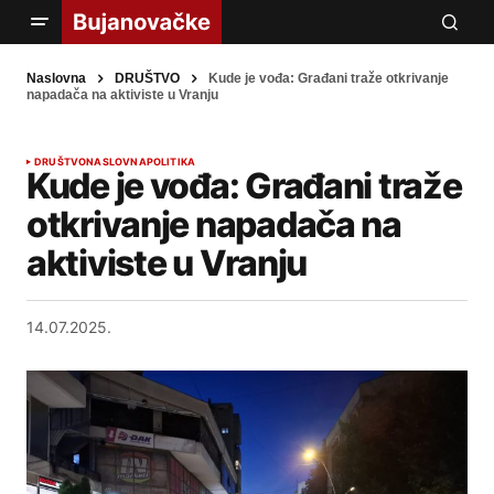
Naslovna
DRUŠTVO
Kude je vođa: Građani traže otkrivanje
napadača na aktiviste u Vranju
DRUŠTVO
NASLOVNA
POLITIKA
Kude je vođa: Građani traže
otkrivanje napadača na
aktiviste u Vranju
14.07.2025.