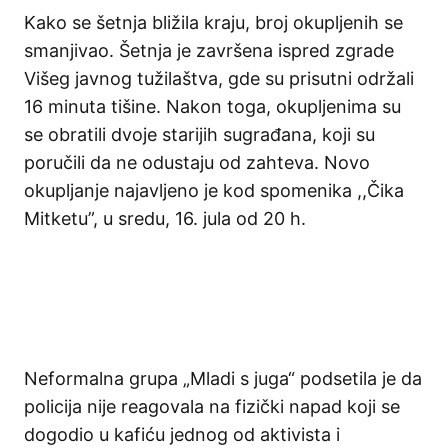
Kako se šetnja bližila kraju, broj okupljenih se
smanjivao. Šetnja je završena ispred zgrade
Višeg javnog tužilaštva, gde su prisutni održali
16 minuta tišine. Nakon toga, okupljenima su
se obratili dvoje starijih sugrađana, koji su
poručili da ne odustaju od zahteva. Novo
okupljanje najavljeno je kod spomenika ,,Čika
Mitketu”, u sredu, 16. jula od 20 h.
Neformalna grupa „Mladi s juga“ podsetila je da
policija nije reagovala na fizički napad koji se
dogodio u kafiću jednog od aktivista i