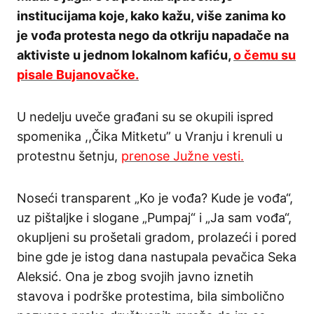
institucijama koje, kako kažu, više zanima ko
je vođa protesta nego da otkriju napadače na
aktiviste u jednom lokalnom kafiću,
o čemu su
pisale Bujanovačke.
U nedelju uveče građani su se okupili ispred
spomenika ,,Čika Mitketu” u Vranju i krenuli u
protestnu šetnju,
prenose Južne vesti.
Noseći transparent „Ko je vođa? Kude je vođa“,
uz pištaljke i slogane „Pumpaj“ i „Ja sam vođa“,
okupljeni su prošetali gradom, prolazeći i pored
bine gde je istog dana nastupala pevačica Seka
Aleksić. Ona je zbog svojih javno iznetih
stavova i podrške protestima, bila simbolično