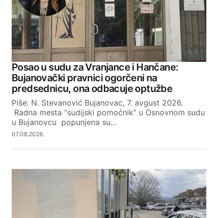
Posao u sudu za Vranjance i Hančane:
Bujanovački pravnici ogorčeni na
predsednicu, ona odbacuje optužbe
Piše: N. Stevanović Bujanovac, 7. avgust 2026.
Radna mesta “sudijski pomoćnik” u Osnovnom sudu
u Bujanovcu popunjena su…
07.08.2026.