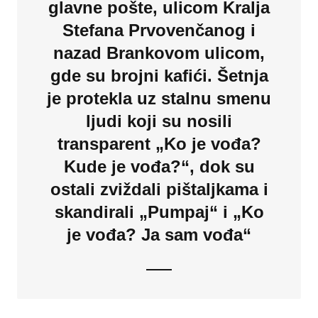
glavne pošte, ulicom Kralja
Stefana Prvovenčanog i
nazad Brankovom ulicom,
gde su brojni kafići. Šetnja
je protekla uz stalnu smenu
ljudi koji su nosili
transparent „Ko je vođa?
Kude je vođa?“, dok su
ostali zviždali pištaljkama i
skandirali „Pumpaj“ i „Ko
je vođa? Ja sam vođa“