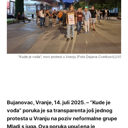
"Kude je vođa", novi protest u Vranju (Foto Dejana Cvetković/JV)
Bujanovac, Vranje, 14. juli 2025. – “Kude je
vođa” poruka je sa transparenta još jednog
protesta u Vranju na poziv neformalne grupe
Mladi s juga. Ova poruka upućena je