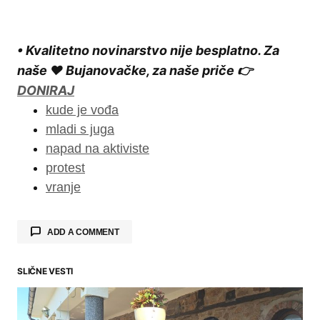
• Kvalitetno novinarstvo nije besplatno. Za
naše ❤️ Bujanovačke, za naše priče 👉
DONIRAJ
kude je vođa
mladi s juga
napad na aktiviste
protest
vranje
ADD A COMMENT
SLIČNE VESTI
Your email address will not be published.
Required fields are marked
*