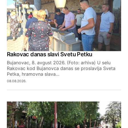
Comment
*
Your Name
Rakovac danas slavi Svetu Petku
Bujanovac, 8. avgust 2026. (Foto: arhiva) U selu
Your E-mail
Rakovac kod Bujanovca danas se proslavlja Sveta
Petka, hramovna slava…
08.08.2026.
SUBMIT COMMENT