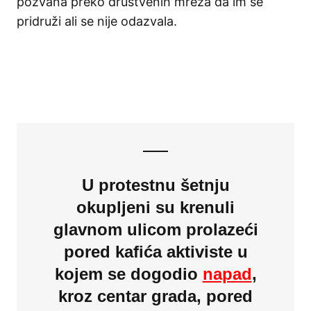
pozvana preko društvenih mreža da im se
pridruži ali se nije odazvala.
U protestnu šetnju
okupljeni su krenuli
glavnom ulicom prolazeći
pored kafića aktiviste u
kojem se dogodio
napad
,
kroz centar grada, pored