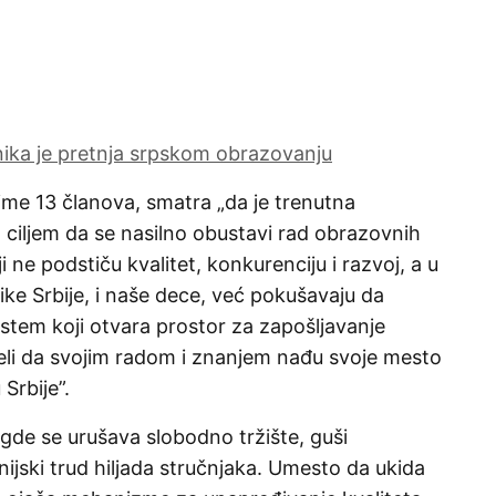
nika je pretnja srpskom obrazovanju
ime 13 članova, smatra „da je trenutna
 ciljem da se nasilno obustavi rad obrazovnih
 ne podstiču kvalitet, konkurenciju i razvoj, a u
ike Srbije, i naše dece, već pokušavaju da
istem koji otvara prostor za zapošljavanje
peli da svojim radom i znanjem nađu svoje mesto
Srbije”.
de se urušava slobodno tržište, guši
ijski trud hiljada stručnjaka. Umesto da ukida