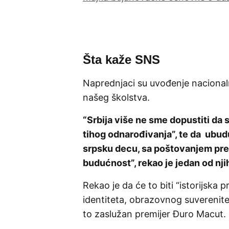
Šta kaže SNS
Naprednjaci su uvođenje nacionaln
našeg školstva.
“Srbija više ne sme dopustiti da
tihog odnarođivanja”, te da ubud
srpsku decu, sa poštovanjem prem
budućnost”, rekao je jedan od nj
Rekao je da će to biti “istorijska
identiteta, obrazovnog suverenitet
to zaslužan premijer Đuro Macut.