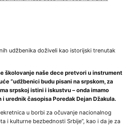
ih udžbenika doživeli kao istorijski trenutak
 se školovanje naše dece pretvori u instrument
uće “udžbenici budu pisani na srpskom, za
a srpskoj istini i iskustvu – onda imamo
ih i urednik časopisa Poredak Dejan Džakula.
 prekretnica u borbi za očuvanje nacionalnog
a i kulturne bezbednosti Srbije”, kao i da je za