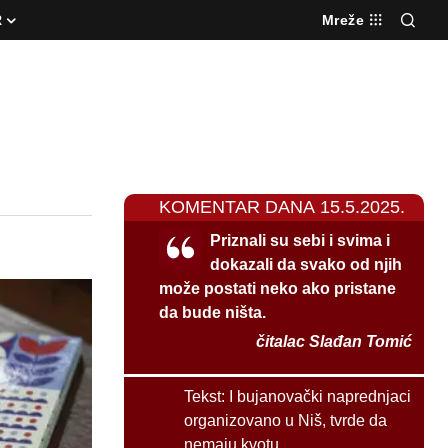
R
Mreže
KOMENTAR DANA 15.5.2025.
Priznali su sebi i svima i
dokazali da svako od njih
može postati neko ako pristane
da bude ništa.
čitalac Slađan Tomić
Tekst:
I bujanovački naprednjaci
organizovano u Niš, tvrde da
nemaju kvotu