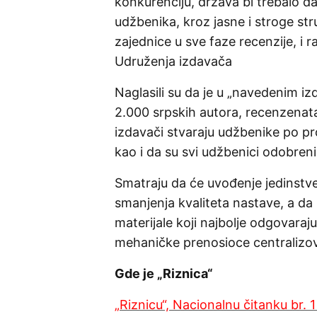
konkurenciju, država bi trebalo d
udžbenika, kroz jasne i stroge str
zajednice u sve faze recenzije, i ra
Udruženja izdavača
Naglasili su da je u „navedenim 
2.000 srpskih autora, recenzenata i
izdavači stvaraju udžbenike po pr
kao i da su svi udžbenici odobreni
Smatraju da će uvođenje jedinstv
smanjenja kvaliteta nastave, a da
materijale koji najbolje odgovaraj
mehaničke prenosioce centralizo
Gde je „Riznica“
„
Riznicu“, Nacionalnu čitanku br. 1