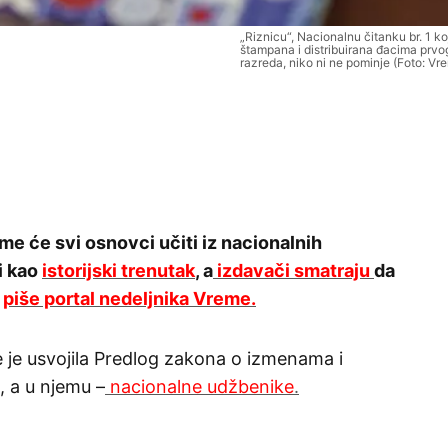
„Riznicu“, Nacionalnu čitanku br. 1 k
štampana i distribuirana đacima prvo
razreda, niko ni ne pominje (Foto: Vr
e će svi osnovci učiti iz nacionalnih
i kao
istorijski trenutak
, a
izdavači smatraju
da
,
piše portal nedeljnika Vreme.
e je usvojila Predlog zakona o izmenama i
 a u njemu –
nacionalne udžbenike
.