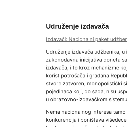
Udruženje izdavača
Izdavači: Nacionalni paket udžbe
Udruženje izdavača udžbenika, u 
zakonodavna inicijativa doneta sa
izdavača, i to kroz mehanizme koji
korist potrošača i građana Republ
stvore zatvoren, monopolistički s
pojedinaca koji, do sada, nisu us
u obrazovno-izdavačkom sistemu 
Nema nacionalnog interesa tamo g
konkurencija i poništava višedecen