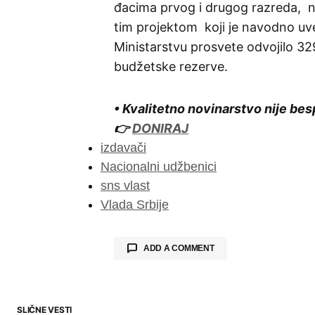
đacima prvog i drugog razreda, ni
tim projektom koji je navodno uvel
Ministarstvu prosvete odvojilo 329
budžetske rezerve.
• Kvalitetno novinarstvo nije bes
👉
DONIRAJ
izdavači
Nacionalni udžbenici
sns vlast
Vlada Srbije
ADD A COMMENT
SLIČNE VESTI