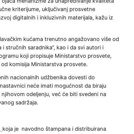
a ojača mehanizme za unapređivanje kvaliteta
učne kriterijume, uključivanj prosvetne
zvoj digitalnih i inkluzivnih materijala, kažu iz
izdavačkim kućama trenutno angažovano više od
 stručnih saradnika“, kao i da svi autori i
ogramu koji propisuje Ministarstvo prosvete,
 od komisija Ministarstva prosvete.
enih nacionalnih udžbenika dovesti do
 nastavnici neće imati mogućnost da biraju
u njihovom odeljenju, već će biti svedeni na
vanog sadržaja.
koja je navodno štampana i distribuirana