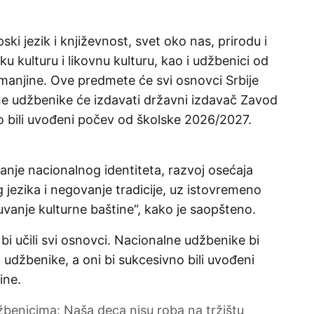
ski jezik i književnost, svet oko nas, prirodu i
čku kulturu i likovnu kulturu, kao i udžbenici od
anjine. Ove predmete će svi osnovci Srbije
lne udžbenike će izdavati državni izdavač Zavod
o bili uvođeni počev od školske 2026/2027.
nje nacionalnog identiteta, razvoj osećaja
 jezika i negovanje tradicije, uz istovremeno
čuvanje kulturne baštine“, kako je saopšteno.
bi učili svi osnovci. Nacionalne udžbenike bi
udžbenike, a oni bi sukcesivno bili uvođeni
ine.
enicima: Naša deca nisu roba na tržištu