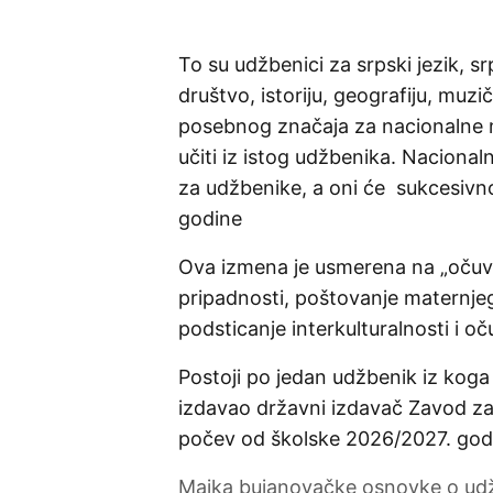
To su udžbenici za srpski jezik, srp
društvo, istoriju, geografiju, muzi
posebnog značaja za nacionalne m
učiti iz istog udžbenika. Naciona
za udžbenike, a oni će sukcesivn
godine
Ova izmena je usmerena na „očuva
pripadnosti, poštovanje maternjeg
podsticanje interkulturalnosti i o
Postoji po jedan udžbenik iz koga 
izdavao državni izdavač Zavod za 
počev od školske 2026/2027. god
Majka bujanovačke osnovke o udžb