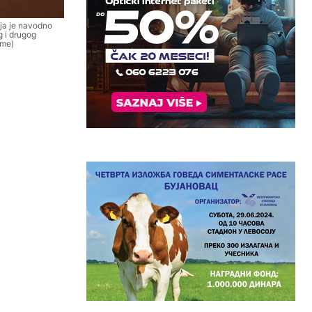
oja je navodno
g i drugog
eme)