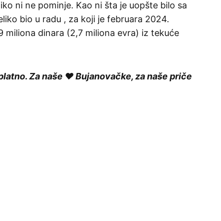
ko ni ne pominje. Kao ni šta je uopšte bilo sa
iko bio u radu , za koji je februara 2024.
 miliona dinara (2,7 miliona evra) iz tekuće
platno. Za naše ❤️ Bujanovačke, za naše priče