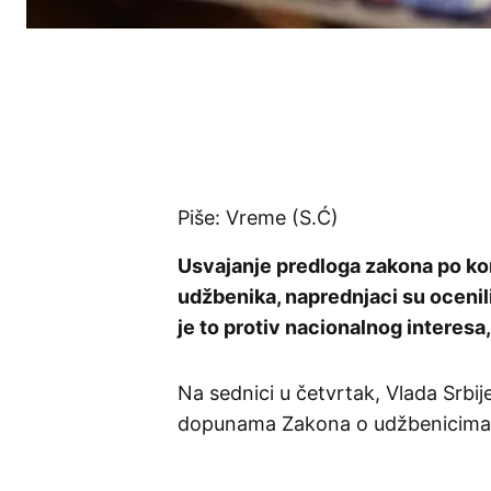
Piše: Vreme (S.Ć)
Usvajanje predloga zakona po kom
udžbenika, naprednjaci su ocenil
je to protiv nacionalnog interesa
Na sednici u četvrtak, Vlada Srbij
dopunama Zakona o udžbenicima,