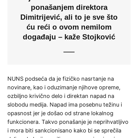
ponašanjem direktora
Dimitrijević, ali to je sve što
ću reći o ovom nemilom
događaju – kaže Stojković
NUNS podseća da je fizičko nasrtanje na
novinare, kao i oduzimanje njihove opreme,
ozbiljno krivično delo i direktan napad na
slobodu medija. Napad ima posebnu težinu i
opasnost jer je došao od strane lokalnog
funkcionera. Takvo ponašanje je neprihvatljivo
i mora biti sankcionisano kako bi se sprečila