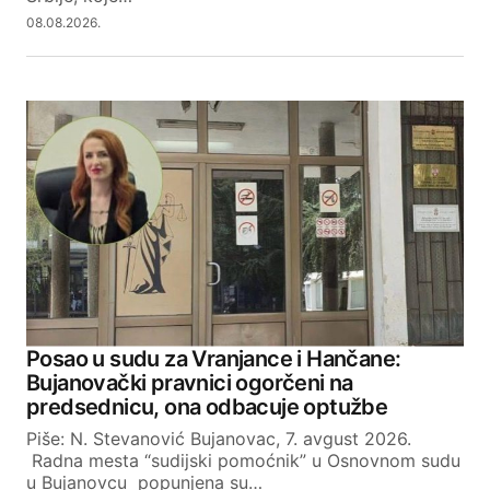
Your E-mail
08.08.2026.
SUBMIT COMMENT
Posao u sudu za Vranjance i Hančane:
Bujanovački pravnici ogorčeni na
predsednicu, ona odbacuje optužbe
Piše: N. Stevanović Bujanovac, 7. avgust 2026.
Radna mesta “sudijski pomoćnik” u Osnovnom sudu
u Bujanovcu popunjena su…