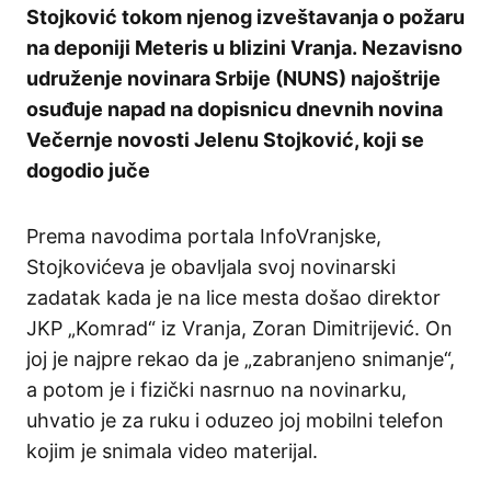
Stojković tokom njenog izveštavanja o požaru
na deponiji Meteris u blizini Vranja. Nezavisno
udruženje novinara Srbije (NUNS) najoštrije
osuđuje napad na dopisnicu dnevnih novina
Večernje novosti Jelenu Stojković, koji se
dogodio juče
Prema navodima portala InfoVranjske,
Stojkovićeva je obavljala svoj novinarski
zadatak kada je na lice mesta došao direktor
JKP „Komrad“ iz Vranja, Zoran Dimitrijević. On
joj je najpre rekao da je „zabranjeno snimanje“,
a potom je i fizički nasrnuo na novinarku,
uhvatio je za ruku i oduzeo joj mobilni telefon
kojim je snimala video materijal.