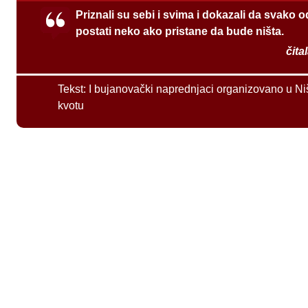
Priznali su sebi i svima i dokazali da svako 
postati neko ako pristane da bude ništa.
čita
Tekst:
I bujanovački naprednjaci organizovano u Ni
kvotu