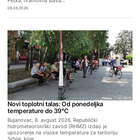
Petka, hramovna slava…
Ćacilenda. Jedno jedenje i pijenje od njega
08.08.2026.
samo sačuvaj bože i brani.
REPLY
Your email address will not be published.
Required fields are marked
*
Comment
*
Novi toplotni talas: Od ponedeljka
temperature do 39°C
Bujanovac, 8. avgust 2026. Republički
Your Name
hidrometeorološki zavod (RHMZ) izdao je
upozorenje na visoke temperature za teritoriju
Srbije, koje…