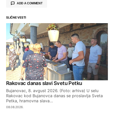
ADD A COMMENT
SLIČNE VESTI
Your email address will not be published.
Required fields are marked
*
Comment
*
Your Name
Rakovac danas slavi Svetu Petku
Bujanovac, 8. avgust 2026. (Foto: arhiva) U selu
Your E-mail
Rakovac kod Bujanovca danas se proslavlja Sveta
Petka, hramovna slava…
08.08.2026.
SUBMIT COMMENT