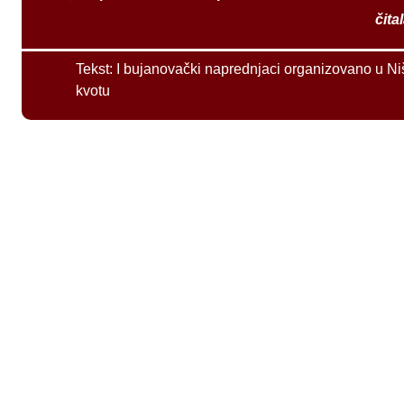
čita
Tekst:
I bujanovački naprednjaci organizovano u Ni
kvotu