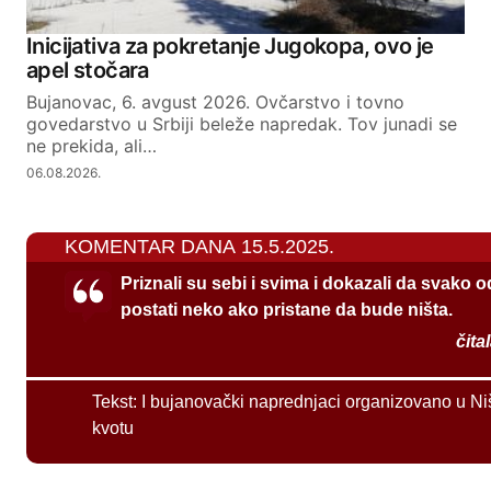
Inicijativa za pokretanje Jugokopa, ovo je
apel stočara
Bujanovac, 6. avgust 2026. Ovčarstvo i tovno
govedarstvo u Srbiji beleže napredak. Tov junadi se
ne prekida, ali…
06.08.2026.
KOMENTAR DANA 15.5.2025.
Priznali su sebi i svima i dokazali da svako 
postati neko ako pristane da bude ništa.
čita
Tekst:
I bujanovački naprednjaci organizovano u Ni
kvotu