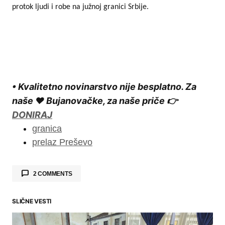
protok ljudi i robe na južnoj granici Srbije.
• Kvalitetno novinarstvo nije besplatno. Za
naše ❤️ Bujanovačke, za naše priče 👉
DONIRAJ
granica
prelaz Preševo
2 COMMENTS
Goxy
27.07.2025. at 10:15
SLIČNE VESTI
Najbolje za narod je da se granični prelaz za
putnike ukine a da se selektivno vrši kontrola