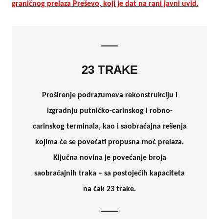
graničnog prelaza Preševo, koji je dat na rani javni uvid.
23 TRAKE
Proširenje podrazumeva rekonstrukciju i
izgradnju putničko-carinskog i robno-
carinskog terminala, kao i saobraćajna rešenja
kojima će se povećati propusna moć prelaza.
Ključna novina je povećanje broja
saobraćajnih traka – sa postojećih kapaciteta
na čak 23 trake.