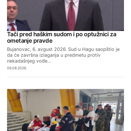
Tači pred haškim sudom i po optužnici za
ometanje pravde
Bujanovac, 6. avgust 2026. Sud u Hagu saopštio je
da će završna izlaganja u predmetu protiv
nekadašnjeg vođe…
06.08.2026.