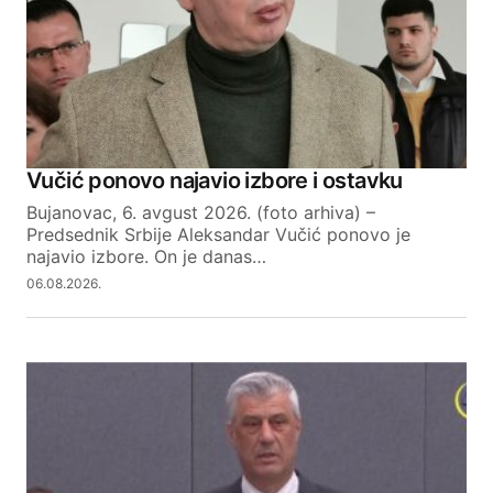
Comment
*
Your Name
Vučić ponovo najavio izbore i ostavku
Bujanovac, 6. avgust 2026. (foto arhiva) –
Your E-mail
Predsednik Srbije Aleksandar Vučić ponovo je
najavio izbore. On je danas…
06.08.2026.
SUBMIT COMMENT