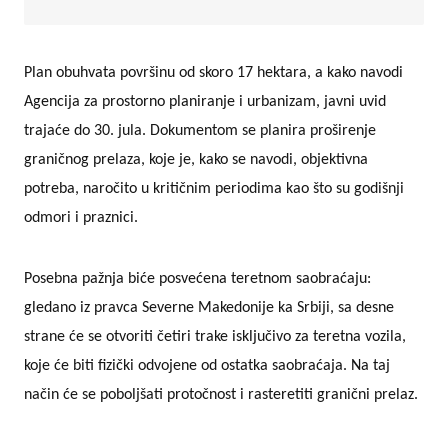
Plan obuhvata površinu od skoro 17 hektara, a kako navodi
Agencija za prostorno planiranje i urbanizam, javni uvid
trajaće do 30. jula. Dokumentom se planira proširenje
graničnog prelaza, koje je, kako se navodi, objektivna
potreba, naročito u kritičnim periodima kao što su godišnji
odmori i praznici.
Posebna pažnja biće posvećena teretnom saobraćaju:
gledano iz pravca Severne Makedonije ka Srbiji, sa desne
strane će se otvoriti četiri trake isključivo za teretna vozila,
koje će biti fizički odvojene od ostatka saobraćaja. Na taj
način će se poboljšati protočnost i rasteretiti granični prelaz.