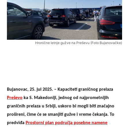
Hronične letnje gužve na Preševu (Foto Bujanovačke)
Bujanovac, 25. jul 2025. – Kapaciteti graničnog prelaza
Preševo
ka S. Makedoniji, jednog od najprometnijih
graničnih prelaza u Srbiji, uskoro bi mogli biti značajno
prošireni, čime će se smanjiti gužve i vreme čekanja. To
predviđa
Prostorni plan područja posebne namene