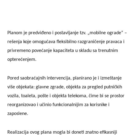
Planom je predviđeno i postavljanje tzv. „mobilne ograde“ –
rešenja koje omogućava fleksibilno razgraničenje pravaca i
privremeno povećanje kapaciteta u skladu sa trenutnim
opterećenjem.
Pored saobraćajnih intervencija, planirano je i izmeštanje
više objekata: glavne zgrade, objekta za pregled putničkih
vozila, toaleta, pošte i objekta telekoma, čime bi se prostor
reorganizovao i učinio funkcionalnijim za korisnike i
zaposlene.
Realizacija ovog plana mogla bi doneti znatno efikasniji