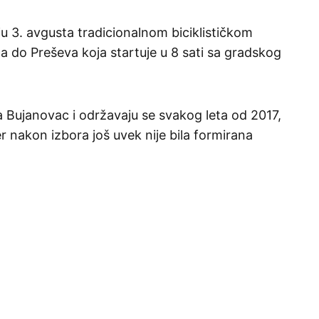
ju 3. avgusta tradicionalnom biciklističkom
 do Preševa koja startuje u 8 sati sa gradskog
 Bujanovac i održavaju se svakog leta od 2017,
er nakon izbora još uvek nije bila formirana