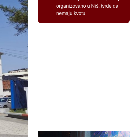
organizovano u Niš, tvrde da
nemaju kvotu