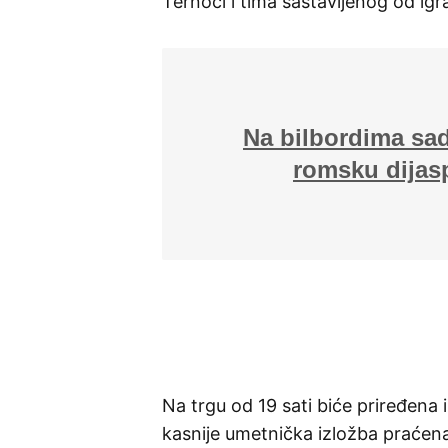
Ternoci i tima sastavljenog od igra
Na bilbordima sad
romsku dijas
Na trgu od 19 sati biće priređena 
kasnije umetnička izložba praće