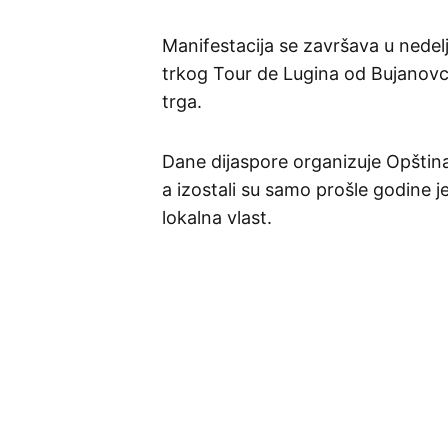
Manifestacija se završava u nedel
trkog Tour de Lugina od Bujanovca
trga.
Dane dijaspore organizuje Opština
a izostali su samo prošle godine j
lokalna vlast.