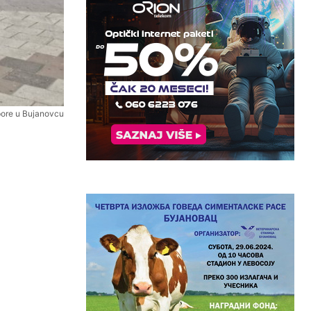
spore u Bujanovcu