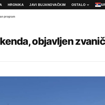
A
HRONIKA
JAVI BUJANOVAČKIM
OSTALO
S
ičan program
ikenda, objavljen zvani