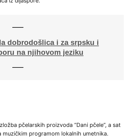
ča iz dijaspore.
a dobrodošlica i za srpsku i
poru na njihovom jeziku
izložba pčelarskih proizvoda “Dani pčele”, a sat
na muzičkim programom lokalnih umetnika.