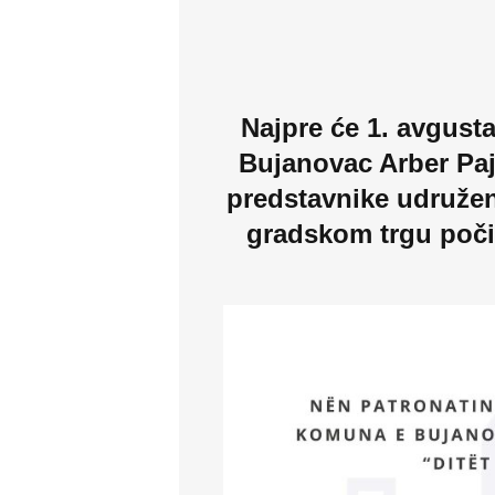
Najpre će 1. avgust
Bujanovac Arber Paj
predstavnike udruženj
gradskom trgu poči