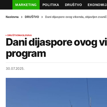
MARKETING
POLITIKA
DRUŠTVO
EKONOMIJ
Naslovna
DRUŠTVO
Dani dijaspore ovog vikenda, objavljen zvan
DRUŠTVO
NASLOVNA
Dani dijaspore ovog v
program
30.07.2025.