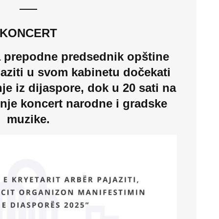
KONCERT
a prepodne predsednik opštine
aziti u svom kabinetu dočekati
e iz dijaspore, dok u 20 sati na
nje koncert narodne i gradske
muzike.