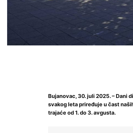
Bujanovac, 30. juli 2025. – Dani d
svakog leta priređuje u čast naš
trajaće od 1. do 3. avgusta.