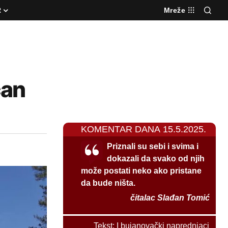
R
Mreže
čan
KOMENTAR DANA 15.5.2025.
Priznali su sebi i svima i
dokazali da svako od njih
može postati neko ako pristane
da bude ništa.
čitalac Slađan Tomić
Tekst:
I bujanovački naprednjaci