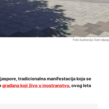
Foto ilustracija: Dani dija
ijaspore, tradicionalna manifestacija koja se
ih
građana koji žive u inostranstvu
, ovog leta