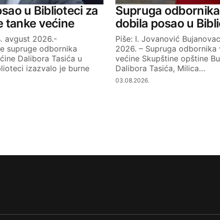
osao u Biblioteci za
Supruga odbornika
 tanke većine
dobila posao u Bibli
. avgust 2026.-
Piše: I. Jovanović Bujanovac
je supruge odbornika
2026. – Supruga odbornika 
ćine Dalibora Tasića u
većine Skupštine opštine B
lioteci izazvalo je burne
Dalibora Tasića, Milica…
03.08.2026.