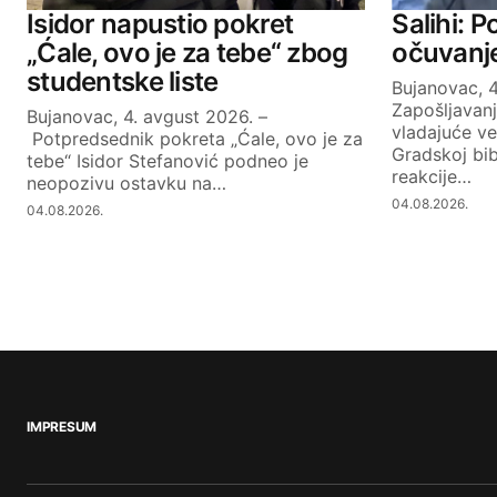
Isidor napustio pokret
Salihi: P
„Ćale, ovo je za tebe“ zbog
očuvanje
studentske liste
Bujanovac, 4
Zapošljavan
Bujanovac, 4. avgust 2026. –
vladajuće ve
Potpredsednik pokreta „Ćale, ovo je za
Gradskoj bib
tebe“ Isidor Stefanović podneo je
reakcije…
neopozivu ostavku na…
04.08.2026.
04.08.2026.
IMPRESUM