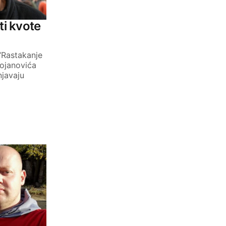
ti kvote
“Rastakanje
ojanovića
njavaju