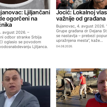
anovac: Ljiljančani
Jocić: Lokalnoj vlas
de ogorčeni na
važnije od građana
ćnika
Bujanovac, 4. avgust 2026. 
Grupe građana dr Dejana St
ished.
Required fields are marked
*
. avgust 2026. –
se nastavlja – prebezi popu
ni odbor stranke Srbija
upražnjena mesta”, kaže…
E) oglasio se povodom
vodosnabdevanju Ljiljanca.
04.08.2026.
Your E-mail