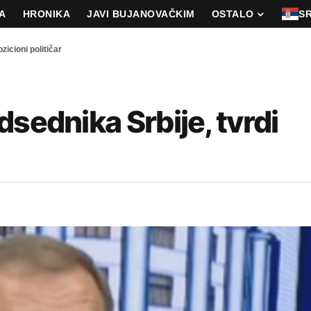
A
HRONIKA
JAVI BUJANOVAČKIM
OSTALO
S
zicioni političar
sednika Srbije, tvrdi