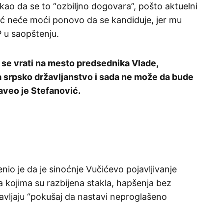
ekao da se to “ozbiljno dogovara”, pošto aktuelni
ić neće moći ponovo da se kandiduje, jer mu
P u saopštenju.
 se vrati na mesto predsednika Vlade,
a srpsko državljanstvo i sada ne može da bude
aveo je Stefanović.
enio je da je sinoćnje Vučićevo pojavljivanje
na kojima su razbijena stakla, hapšenja bez
tavljaju “pokušaj da nastavi neproglašeno