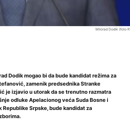
Milorad Dodik (foto 
rad Dodik mogao bi da bude kandidat režima za
Stefanović, zamenik predsednika Stranke
ć je izjavio u utorak da se trenutno razmatra
rašnje odluke Apelacionog veća Suda Bosne i
k Republike Srpske, bude kandidat za
izborima.