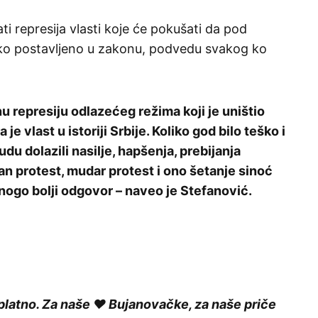
i represija vlasti koje će pokušati da pod
roko postavljeno u zakonu, podvedu svakog ko
u represiju odlazećeg režima koji je uništio
je vlast u istoriji Srbije. Koliko god bilo teško i
du dolazili nasilje, hapšenja, prebijanja
an protest, mudar protest i ono šetanje sinoć
ogo bolji odgovor – naveo je Stefanović.
platno. Za naše ❤️ Bujanovačke, za naše priče