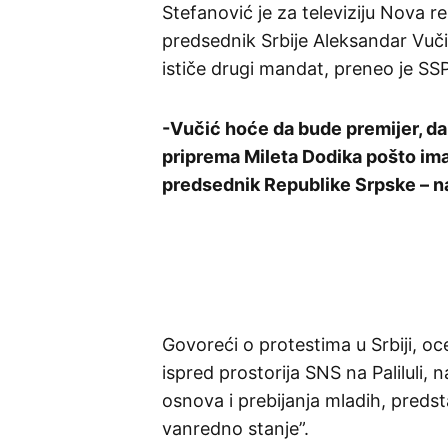
Stefanović je za televiziju Nova r
predsednik Srbije Aleksandar Vuč
ističe drugi mandat, preneo je SS
-Vučić hoće da bude premijer, da
priprema Mileta Dodika pošto im
predsednik Republike Srpske – n
Govoreći o protestima u Srbiji, oc
ispred prostorija SNS na Paliluli, 
osnova i prebijanja mladih, preds
vanredno stanje”.