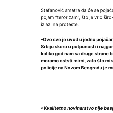
Stefanović smatra da će se pojačat
pojam “terorizam”, što je vrlo ši
izlazi na proteste.
-Ovo sve je uvod u jednu pojačan
Srbiju skoro u potpunosti i najgora 
koliko god nam sa druge strane bu
moramo oststi mirni, zato što mir
policije na Novom Beogradu je mn
• Kvalitetno novinarstvo nije bes