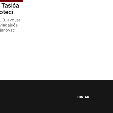
 Tasića
oteci
, 3. avgust
vladajuće
ujanovac
KONTAKT