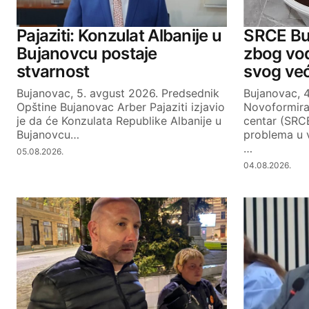
Reply
Pajaziti: Konzulat Albanije u
SRCE Buj
Bujanovcu postaje
zbog vo
stvarnost
svog ve
Your email address will not be publ
Bujanovac, 5. avgust 2026. Predsednik
Bujanovac, 4
Opštine Bujanovac Arber Pajaziti izjavio
Novoformira
je da će Konzulata Republike Albanije u
centar (SRC
Comment
*
Bujanovcu…
problema u 
…
05.08.2026.
04.08.2026.
Your Name
SUBMIT COMMENT