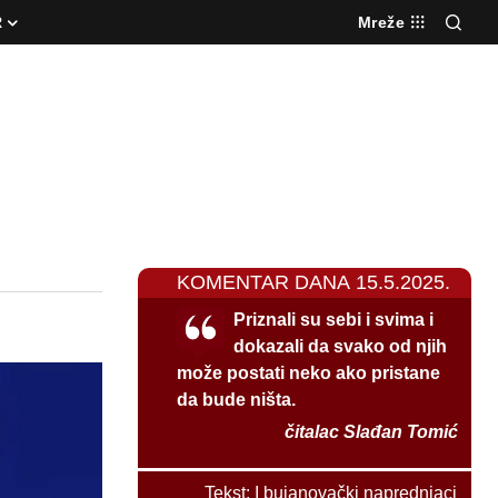
R
Mreže
KOMENTAR DANA 15.5.2025.
Priznali su sebi i svima i
dokazali da svako od njih
može postati neko ako pristane
da bude ništa.
čitalac Slađan Tomić
Tekst:
I bujanovački naprednjaci