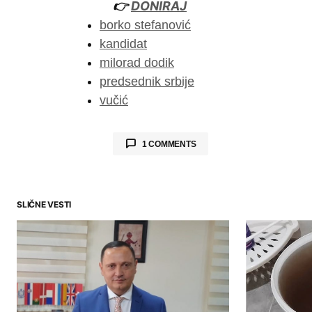
👉
DONIRAJ
borko stefanović
kandidat
milorad dodik
predsednik srbije
vučić
1 COMMENTS
Dragan
says:
SLIČNE VESTI
19.08.2025. at 15:11
Nije da volim Vučića, ali ja mis
neko ko ukine vojsku, istopi te
ustašama i svima ostalima u im
vratite onog ljigavca tadića pa