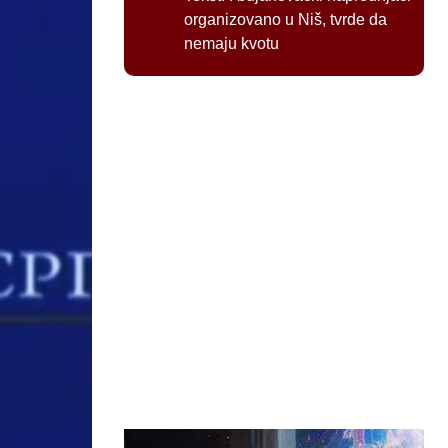
organizovano u Niš, tvrde da
nemaju kvotu