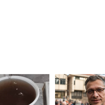
lim da je ona vlast pre njega bila najgora. Zar je
nkove po američkim direktivama i izvinjava se
e Srbije bolji od ovoga sada? Ma ajte, preterujete,
 gledajte nastavak