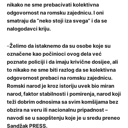
nikako ne sme prebacivati kolektivna
odgovornost na romsku zajednicu. I oni
smatraju da “neko stoji iza svega” i da se
nalogodavci kriju.
–
Želimo da istaknemo da su osobe koje su
označene kao počinioci ovog dela već
poznate policiji i da imaju krivične dosijee, ali
to nikako ne sme biti razlog da se kolektivna
odgovornost prebaci na romsku zajednicu.
Romski narod je kroz istoriju uvek bio miran
narod, faktor stabilnosti i pomirenja, narod koji
teži dobrim odnosima sa svim komšijama bez
obzira na veru ili nacionalnu pripadnost –
navodi se u saopštenju koje je u sredu preneo
Sandžak PRESS.