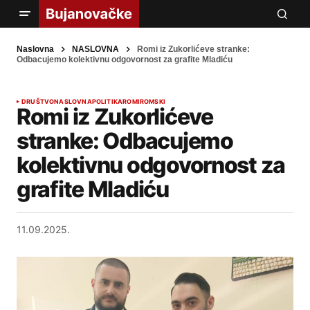
Naslovna
NASLOVNA
Romi iz Zukorlićeve stranke:
Odbacujemo kolektivnu odgovornost za grafite Mladiću
DRUŠTVO
NASLOVNA
POLITIKA
ROMI
ROMSKI
Romi iz Zukorlićeve
stranke: Odbacujemo
kolektivnu odgovornost za
grafite Mladiću
11.09.2025.