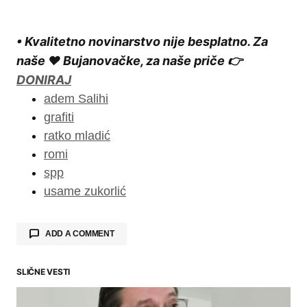
• Kvalitetno novinarstvo nije besplatno. Za
naše ❤️ Bujanovačke, za naše priče 👉
DONIRAJ
adem Salihi
grafiti
ratko mladić
romi
spp
usame zukorlić
ADD A COMMENT
SLIČNE VESTI
Your email address will not be published.