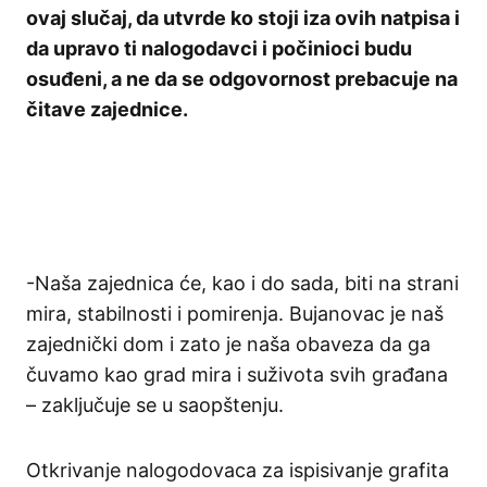
ovaj slučaj, da utvrde ko stoji iza ovih natpisa i
da upravo ti nalogodavci i počinioci budu
osuđeni, a ne da se odgovornost prebacuje na
čitave zajednice.
-Naša zajednica će, kao i do sada, biti na strani
mira, stabilnosti i pomirenja. Bujanovac je naš
zajednički dom i zato je naša obaveza da ga
čuvamo kao grad mira i suživota svih građana
– zaključuje se u saopštenju.
Otkrivanje nalogodovaca za ispisivanje grafita