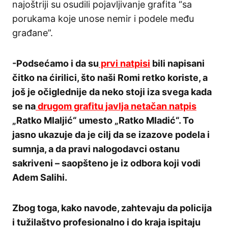
najoštriji su osudili pojavljivanje grafita “sa
porukama koje unose nemir i podele među
građane”.
-Podsećamo i da su
prvi natpisi
bili napisani
čitko na ćirilici, što naši Romi retko koriste, a
još je očiglednije da neko stoji iza svega kada
se na
drugom grafitu javlja netačan natpis
„Ratko Mlaljić“ umesto „Ratko Mladić“. To
jasno ukazuje da je cilj da se izazove podela i
sumnja, a da pravi nalogodavci ostanu
sakriveni – saopšteno je iz odbora koji vodi
Adem Salihi.
Zbog toga, kako navode, zahtevaju da policija
i tužilaštvo profesionalno i do kraja ispitaju