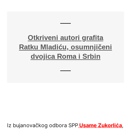
Otkriveni autori grafita
Ratku Mladiću, osumnjičeni
dvojica Roma i Srbin
Iz bujanovačkog odbora SPP
Usame Zukorlića
,