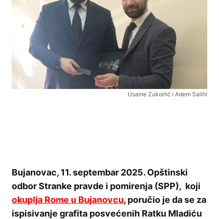
Usame Zukorlić i Adem Salihi
Bujanovac, 11. septembar 2025. Opštinski
odbor Stranke pravde i pomirenja (SPP), koji
okuplja Rome u Bujanovcu
, poručio je da se za
ispisivanje grafita posvećenih Ratku Mladiću