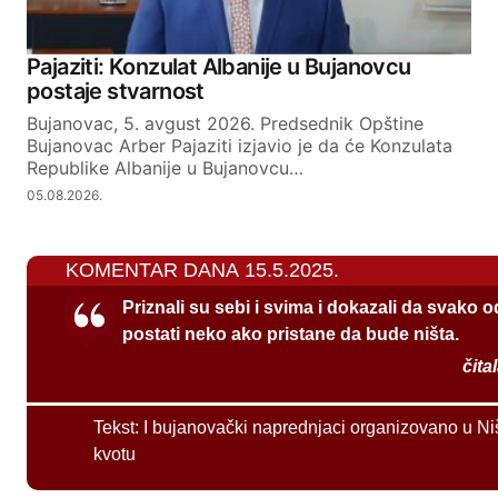
Pajaziti: Konzulat Albanije u Bujanovcu
postaje stvarnost
Bujanovac, 5. avgust 2026. Predsednik Opštine
Bujanovac Arber Pajaziti izjavio je da će Konzulata
Republike Albanije u Bujanovcu…
05.08.2026.
KOMENTAR DANA 15.5.2025.
Priznali su sebi i svima i dokazali da svako 
postati neko ako pristane da bude ništa.
čita
Tekst:
I bujanovački naprednjaci organizovano u Ni
kvotu