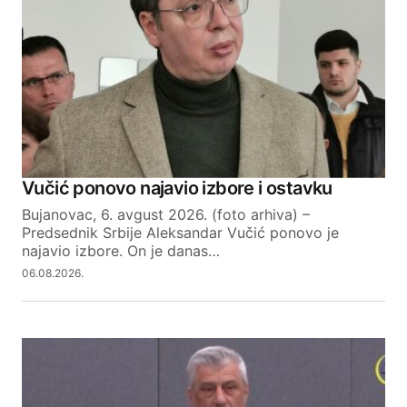
Required fields are marked
*
Comment
*
Your Name
Vučić ponovo najavio izbore i ostavku
Bujanovac, 6. avgust 2026. (foto arhiva) –
Your E-mail
Predsednik Srbije Aleksandar Vučić ponovo je
najavio izbore. On je danas…
06.08.2026.
SUBMIT COMMENT