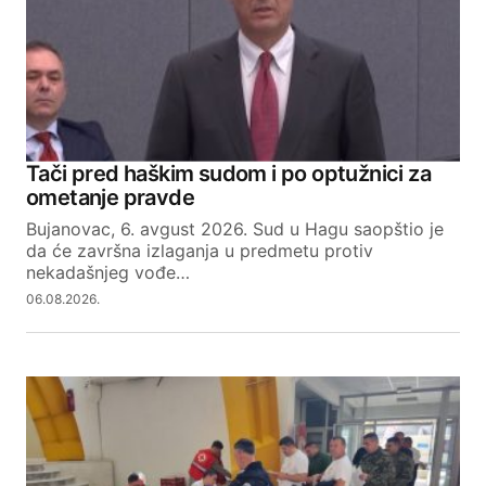
Tači pred haškim sudom i po optužnici za
ometanje pravde
Bujanovac, 6. avgust 2026. Sud u Hagu saopštio je
da će završna izlaganja u predmetu protiv
nekadašnjeg vođe…
06.08.2026.