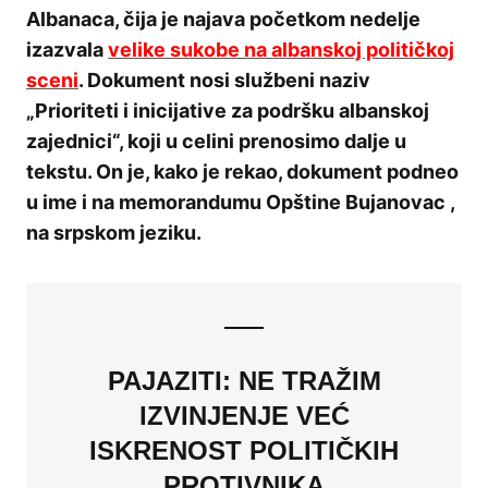
Albanaca, čija je najava početkom nedelje
izazvala
velike sukobe na albanskoj političkoj
sceni
. Dokument nosi službeni naziv
„Prioriteti i inicijative za podršku albanskoj
zajednici“, koji u celini prenosimo dalje u
tekstu. On je, kako je rekao, dokument podneo
u ime i na memorandumu Opštine Bujanovac ,
na srpskom jeziku.
PAJAZITI: NE TRAŽIM
IZVINJENJE VEĆ
ISKRENOST POLITIČKIH
PROTIVNIKA