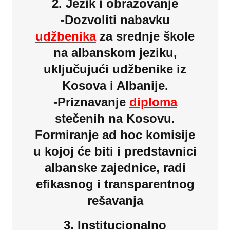
2. Jezik i obrazovanje
-Dozvoliti nabavku
udžbenika
za srednje škole
na albanskom jeziku,
uključujući udžbenike iz
Kosova i Albanije.
-Priznavanje
diploma
stečenih na Kosovu.
Formiranje ad hoc komisije
u kojoj će biti i predstavnici
albanske zajednice, radi
efikasnog i transparentnog
rešavanja
3. Institucionalno