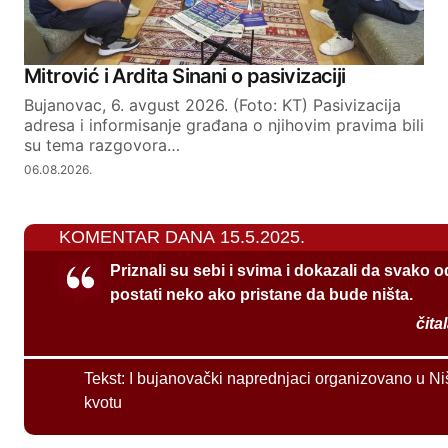
Mitrović i Ardita Sinani o pasivizaciji
Bujanovac, 6. avgust 2026. (Foto: KT) Pasivizacija
adresa i informisanje građana o njihovim pravima bili
su tema razgovora…
06.08.2026.
KOMENTAR DANA 15.5.2025.
Priznali su sebi i svima i dokazali da svako 
postati neko ako pristane da bude ništa.
čita
Tekst:
I bujanovački naprednjaci organizovano u Ni
kvotu