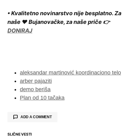
• Kvalitetno novinarstvo nije besplatno. Za
naše ❤️ Bujanovačke, za naše priče 👉
DONIRAJ
aleksandar martinović koordinaciono telo
arber pajaziti
demo beriša
Plan od 10 tačaka
ADD A COMMENT
SLIČNE VESTI