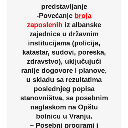
predstavljanje
-Povećanje
broja
zaposlenih
iz albanske
zajednice u državnim
institucijama (policija,
katastar, sudovi, poreska,
zdravstvo), uključujući
ranije dogovore i planove,
u skladu sa rezultatima
poslednjeg popisa
stanovništva, sa posebnim
naglaskom na Opštu
bolnicu u Vranju.
– Posebni programi i