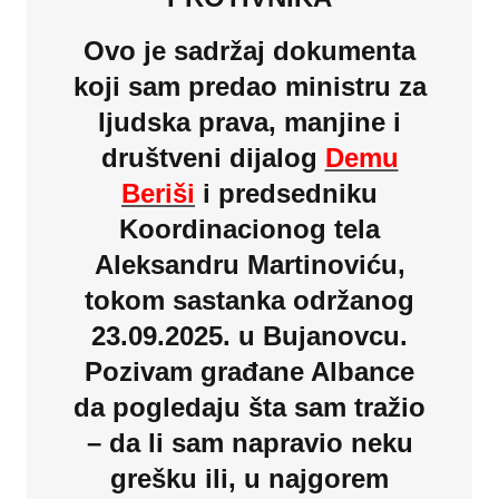
Ovo je sadržaj dokumenta
koji sam predao ministru za
ljudska prava, manjine i
društveni dijalog
Demu
Beriši
i predsedniku
Koordinacionog tela
Aleksandru Martinoviću,
tokom sastanka održanog
23.09.2025. u Bujanovcu.
Pozivam građane Albance
da pogledaju šta sam tražio
– da li sam napravio neku
grešku ili, u najgorem