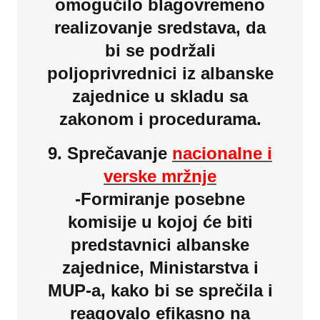
omogućilo blagovremeno
realizovanje sredstava, da
bi se podržali
poljoprivrednici iz albanske
zajednice u skladu sa
zakonom i procedurama.
9. Sprečavanje
nacionalne i
verske mržnje
-Formiranje posebne
komisije u kojoj će biti
predstavnici albanske
zajednice, Ministarstva i
MUP-a, kako bi se sprečila i
reagovalo efikasno na