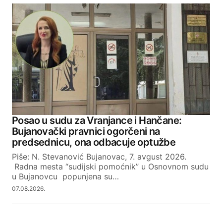
Your email address will not be published.
Required fields are marked
*
Comment
*
Your Name
Posao u sudu za Vranjance i Hančane:
Bujanovački pravnici ogorčeni na
Your E-mail
predsednicu, ona odbacuje optužbe
Piše: N. Stevanović Bujanovac, 7. avgust 2026.
Radna mesta “sudijski pomoćnik” u Osnovnom sudu
SUBMIT COMMENT
u Bujanovcu popunjena su…
07.08.2026.