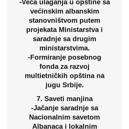
-Veća ulaganja u opštine sa
većinskim albanskim
stanovništvom putem
projekata Ministarstva i
saradnje sa drugim
ministarstvima.
-Formiranje posebnog
fonda za razvoj
multietničkih opština na
jugu Srbije.
7. Saveti manjina
-Jačanje saradnje sa
Nacionalnim savetom
Albanaca i lokalnim