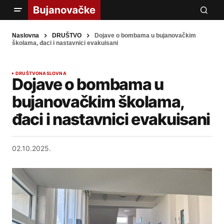
Naslovna
DRUŠTVO
Dojave o bombama u bujanovačkim
školama, đaci i nastavnici evakuisani
DRUŠTVO
NASLOVNA
Dojave o bombama u
bujanovačkim školama,
đaci i nastavnici evakuisani
02.10.2025.