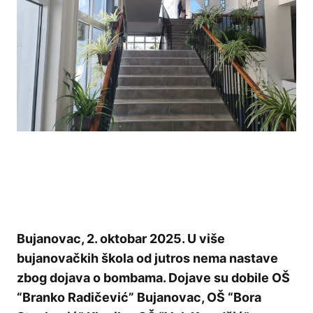
Bujanovac, 2. oktobar 2025. U više
bujanovačkih škola od jutros nema nastave
zbog dojava o bombama. Dojave su dobile OŠ
“Branko Radičević” Bujanovac, OŠ “Bora