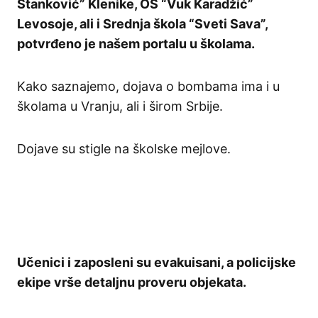
Stanković” Klenike, OŠ “Vuk Karadžić”
Levosoje, ali i Srednja škola “Sveti Sava”,
potvrđeno je našem portalu u školama.
Kako saznajemo, dojava o bombama ima i u
školama u Vranju, ali i širom Srbije.
Dojave su stigle na školske mejlove.
Učenici i zaposleni su evakuisani, a policijske
ekipe vrše detaljnu proveru objekata.