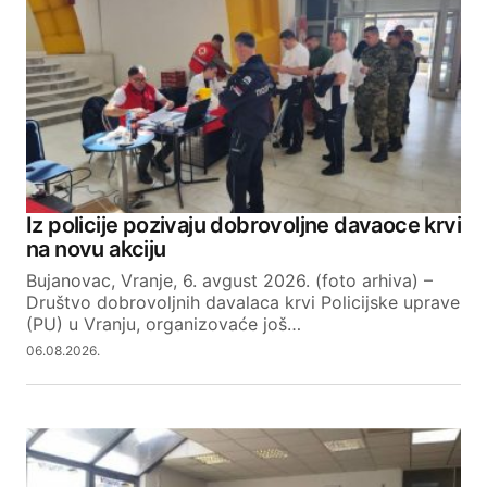
Iz policije pozivaju dobrovoljne davaoce krvi
na novu akciju
Bujanovac, Vranje, 6. avgust 2026. (foto arhiva) –
Društvo dobrovoljnih davalaca krvi Policijske uprave
(PU) u Vranju, organizovaće još…
06.08.2026.