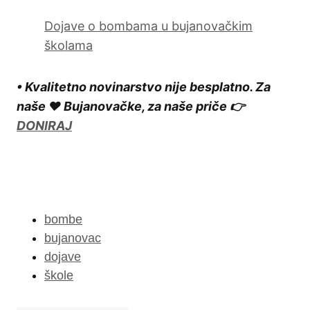
Dojave o bombama u bujanovačkim
školama
• Kvalitetno novinarstvo nije besplatno. Za
naše ❤️ Bujanovačke, za naše priče 👉
DONIRAJ
bombe
bujanovac
dojave
škole