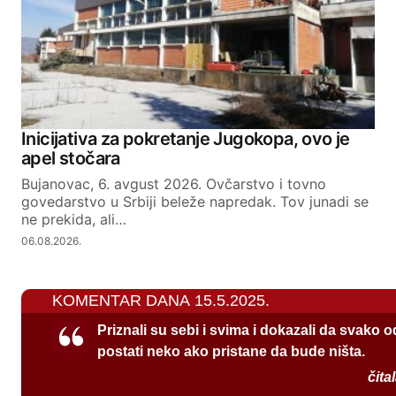
Inicijativa za pokretanje Jugokopa, ovo je
apel stočara
Bujanovac, 6. avgust 2026. Ovčarstvo i tovno
govedarstvo u Srbiji beleže napredak. Tov junadi se
ne prekida, ali…
06.08.2026.
KOMENTAR DANA 15.5.2025.
Priznali su sebi i svima i dokazali da svako 
postati neko ako pristane da bude ništa.
čita