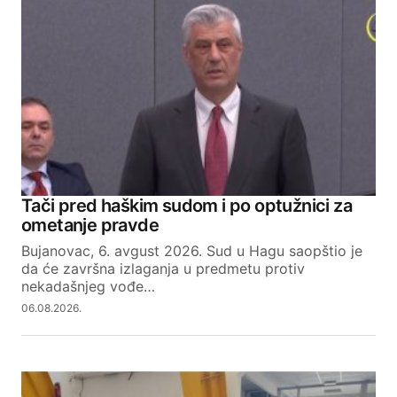
Tači pred haškim sudom i po optužnici za
ometanje pravde
Bujanovac, 6. avgust 2026. Sud u Hagu saopštio je
da će završna izlaganja u predmetu protiv
nekadašnjeg vođe…
06.08.2026.