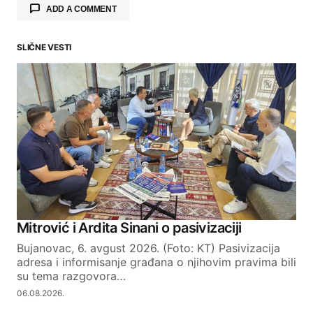
ADD A COMMENT
SLIČNE VESTI
Your email address will not be published.
Required fields are marked
*
Comment
*
Your Name
Mitrović i Ardita Sinani o pasivizaciji
Bujanovac, 6. avgust 2026. (Foto: KT) Pasivizacija
Your E-mail
adresa i informisanje građana o njihovim pravima bili
su tema razgovora…
06.08.2026.
SUBMIT COMMENT