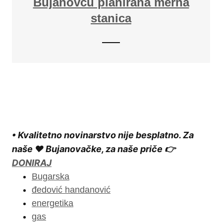
Bujanovcu planirana merna
stanica
• Kvalitetno novinarstvo nije besplatno. Za
naše ❤️ Bujanovačke, za naše priče 👉
DONIRAJ
Bugarska
đedović handanović
energetika
gas