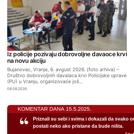
Iz policije pozivaju dobrovoljne davaoce krvi
na novu akciju
Bujanovac, Vranje, 6. avgust 2026. (foto arhiva) –
Društvo dobrovoljnih davalaca krvi Policijske uprave
(PU) u Vranju, organizovaće još…
06.08.2026.
KOMENTAR DANA 15.5.2025.
Priznali su sebi i svima i dokazali da svako 
postati neko ako pristane da bude ništa.