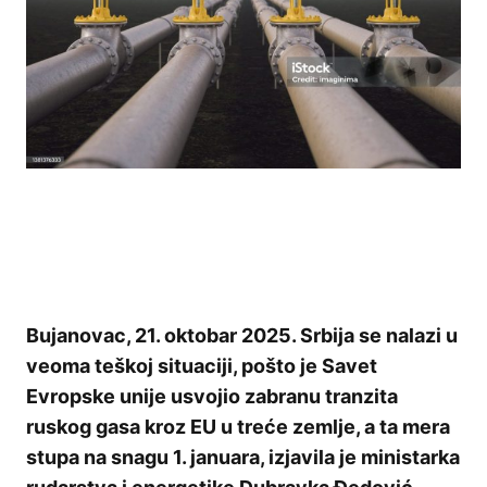
Bujanovac, 21. oktobar 2025. Srbija se nalazi u
veoma teškoj situaciji, pošto je Savet
Evropske unije usvojio zabranu tranzita
ruskog gasa kroz EU u treće zemlje, a ta mera
stupa na snagu 1. januara, izjavila je ministarka