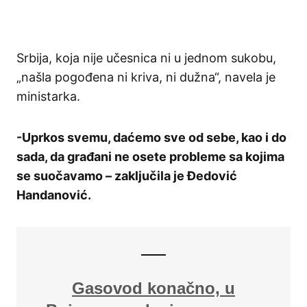
Srbija, koja nije učesnica ni u jednom sukobu,
„našla pogođena ni kriva, ni dužna“, navela je
ministarka.
-Uprkos svemu, daćemo sve od sebe, kao i do
sada, da građani ne osete probleme sa kojima
se suočavamo – zaključila je Đedović
Handanović.
Gasovod konačno, u