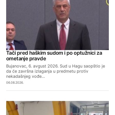
Tači pred haškim sudom i po optužnici za
ometanje pravde
Bujanovac, 6. avgust 2026. Sud u Hagu saopštio je
da će završna izlaganja u predmetu protiv
nekadašnjeg vođe…
06.08.2026.