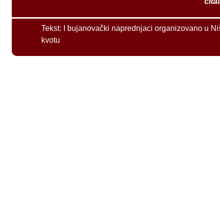
čita
Tekst:
I bujanovački naprednjaci organizovano u Ni
kvotu