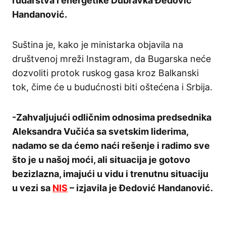
rudarstva i energetike Dubravka Đedović
Handanović.
Suština je, kako je ministarka objavila na
društvenoj mreži Instagram, da Bugarska neće
dozvoliti protok ruskog gasa kroz Balkanski
tok, čime će u budućnosti biti oštećena i Srbija.
-Zahvaljujući odličnim odnosima predsednika
Aleksandra Vučića sa svetskim liderima,
nadamo se da ćemo naći rešenje i radimo sve
što je u našoj moći, ali situacija je gotovo
bezizlazna, imajući u vidu i trenutnu situaciju
u vezi sa
NIS
– izjavila je Đedović Handanović.