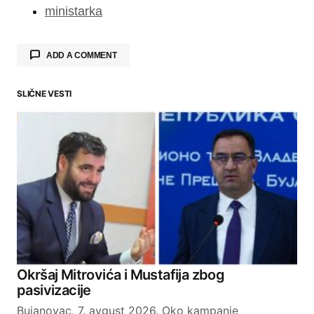
ministarka
ADD A COMMENT
SLIČNE VESTI
Your email address will not be published.
Required fields are marked
*
Comment
*
Your Name
Okršaj Mitrovića i Mustafija zbog
pasivizacije
Your E-mail
Bujanovac, 7. avgust 2026. Oko kampanje