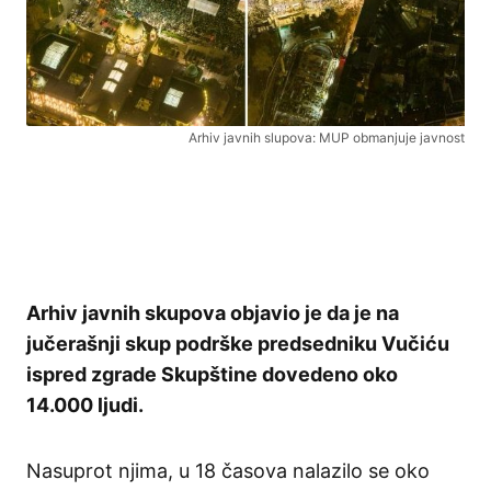
Arhiv javnih slupova: MUP obmanjuje javnost
Arhiv javnih skupova objavio je da je na
jučerašnji skup podrške predsedniku Vučiću
ispred zgrade Skupštine dovedeno oko
14.000 ljudi.
Nasuprot njima, u 18 časova nalazilo se oko