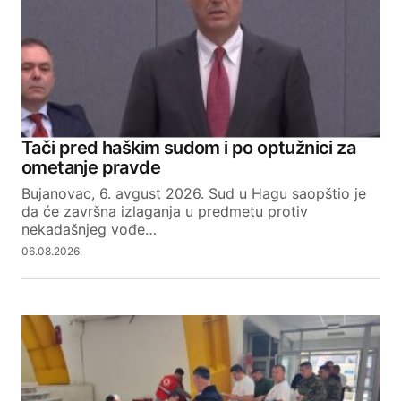
Tači pred haškim sudom i po optužnici za
ometanje pravde
Bujanovac, 6. avgust 2026. Sud u Hagu saopštio je
da će završna izlaganja u predmetu protiv
nekadašnjeg vođe…
06.08.2026.