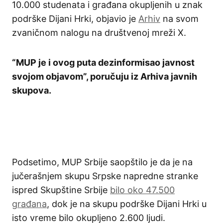
10.000 studenata i građana okupljenih u znak
podrške Dijani Hrki, objavio je
Arhiv
na svom
zvaničnom nalogu na društvenoj mreži X.
“MUP je i ovog puta dezinformisao javnost
svojom objavom”, poručuju iz Arhiva javnih
skupova.
Podsetimo, MUP Srbije saopštilo je da je na
jučerašnjem skupu Srpske napredne stranke
ispred Skupštine Srbije
bilo oko 47.500
građana
, dok je na skupu podrške Dijani Hrki u
isto vreme bilo okupljeno 2.600 ljudi.