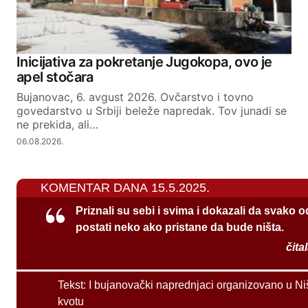
Inicijativa za pokretanje Jugokopa, ovo je
apel stočara
Bujanovac, 6. avgust 2026. Ovčarstvo i tovno
govedarstvo u Srbiji beleže napredak. Tov junadi se
ne prekida, ali…
06.08.2026.
KOMENTAR DANA 15.5.2025.
Priznali su sebi i svima i dokazali da svako 
postati neko ako pristane da bude ništa.
čita
Tekst:
I bujanovački naprednjaci organizovano u Ni
kvotu