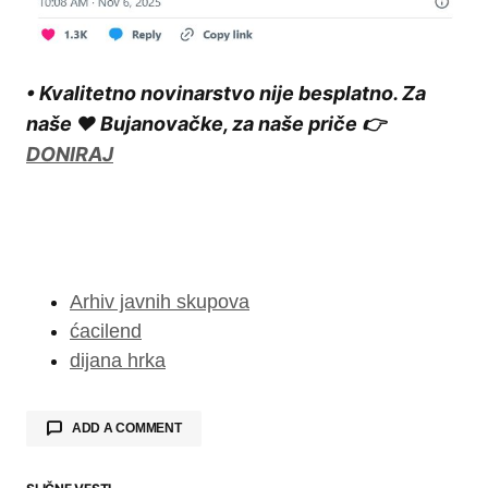
• Kvalitetno novinarstvo nije besplatno. Za
naše ❤️ Bujanovačke, za naše priče 👉
DONIRAJ
Arhiv javnih skupova
ćacilend
dijana hrka
ADD A COMMENT