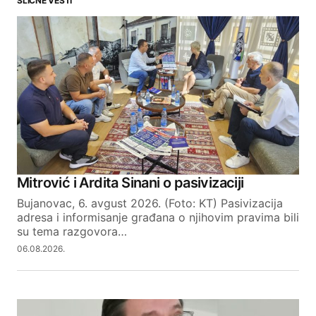
SLIČNE VESTI
Your email address will not be published.
Required fields are marked
*
Comment
*
Your Name
Mitrović i Ardita Sinani o pasivizaciji
Bujanovac, 6. avgust 2026. (Foto: KT) Pasivizacija
Your E-mail
adresa i informisanje građana o njihovim pravima bili
su tema razgovora…
06.08.2026.
SUBMIT COMMENT