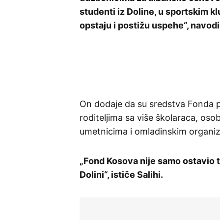
studenti iz Doline, u sportskim k
opstaju i postižu uspehe“, navodi 
On dodaje da su sredstva Fonda po
roditeljima sa više školaraca, oso
umetnicima i omladinskim organiz
„Fond Kosova nije samo ostavio tr
Dolini“, ističe Salihi.