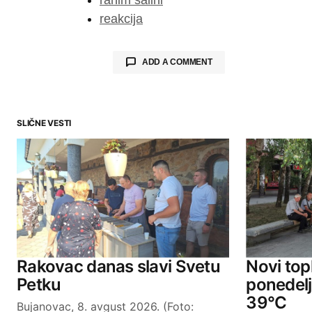
reakcija
ADD A COMMENT
SLIČNE VESTI
Your email address will not be publ
Comment
*
Your Name
Rakovac danas slavi Svetu
Novi topl
Petku
ponedel
39°C
Bujanovac, 8. avgust 2026. (Foto:
SUBMIT COMMENT