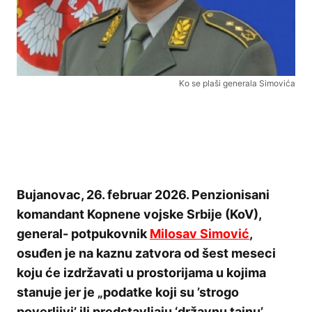
Ko se plaši generala Simovića
Bujanovac, 26. februar 2026. Penzionisani
komandant Kopnene vojske Srbije (KoV),
general- potpukovnik
Milosav Simović
,
osuđen je na kaznu zatvora od šest meseci
koju će izdržavati u prostorijama u kojima
stanuje jer je „podatke koji su ’strogo
poverljivi’ ili predstavljaju ‘državnu tajnu’