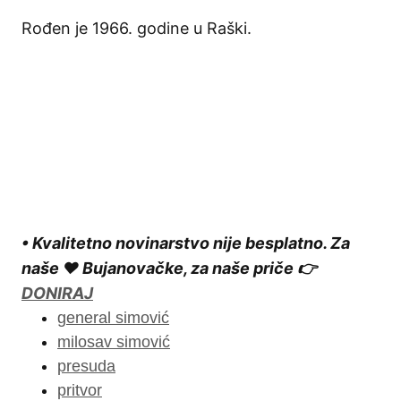
Rođen je 1966. godine u Raški.
• Kvalitetno novinarstvo nije besplatno. Za
naše ❤️ Bujanovačke, za naše priče 👉
DONIRAJ
general simović
milosav simović
presuda
pritvor