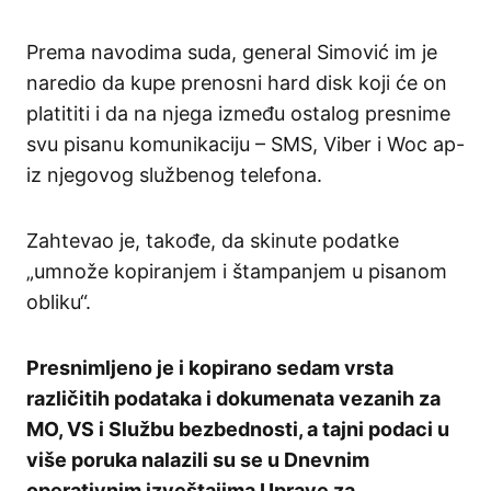
Prema navodima suda, general Simović im je
naredio da kupe prenosni hard disk koji će on
platititi i da na njega između ostalog presnime
svu pisanu komunikaciju – SMS, Viber i Woc ap-
iz njegovog službenog telefona.
Zahtevao je, takođe, da skinute podatke
„umnože kopiranjem i štampanjem u pisanom
obliku“.
Presnimljeno je i kopirano sedam vrsta
različitih podataka i dokumenata vezanih za
MO, VS i Službu bezbednosti, a tajni podaci u
više poruka nalazili su se u Dnevnim
operativnim izveštajima Uprave za