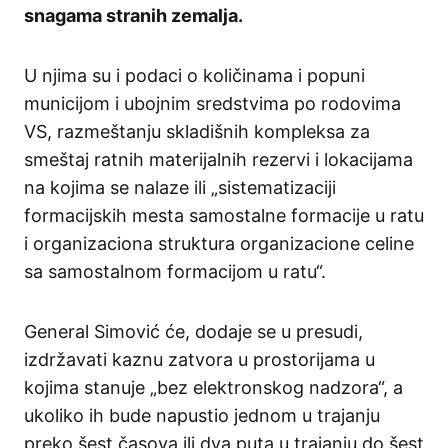
snagama stranih zemalja.
U njima su i podaci o količinama i popuni
municijom i ubojnim sredstvima po rodovima
VS, razmeštanju skladišnih kompleksa za
smeštaj ratnih materijalnih rezervi i lokacijama
na kojima se nalaze ili „sistematizaciji
formacijskih mesta samostalne formacije u ratu
i organizaciona struktura organizacione celine
sa samostalnom formacijom u ratu“.
General Simović će, dodaje se u presudi,
izdržavati kaznu zatvora u prostorijama u
kojima stanuje „bez elektronskog nadzora“, a
ukoliko ih bude napustio jednom u trajanju
preko šest časova ili dva puta u trajanju do šest