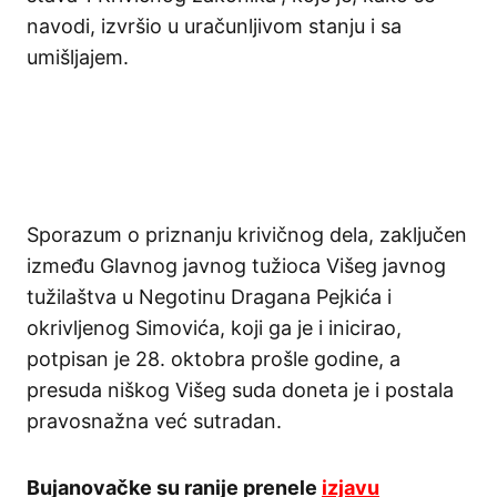
navodi, izvršio u uračunljivom stanju i sa
umišljajem.
Sporazum o priznanju krivičnog dela, zaključen
između Glavnog javnog tužioca Višeg javnog
tužilaštva u Negotinu Dragana Pejkića i
okrivljenog Simovića, koji ga je i inicirao,
potpisan je 28. oktobra prošle godine, a
presuda niškog Višeg suda doneta je i postala
pravosnažna već sutradan.
Bujanovačke su ranije prenele
izjavu