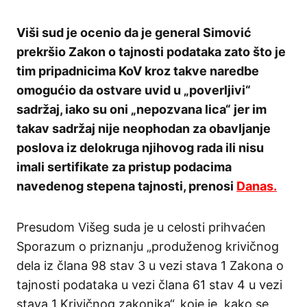
Viši sud je ocenio da je general Simović
prekršio Zakon o tajnosti podataka zato što je
tim pripadnicima KoV kroz takve naredbe
omogućio da ostvare uvid u „poverljivi“
sadržaj, iako su oni „nepozvana lica“ jer im
takav sadržaj nije neophodan za obavljanje
poslova iz delokruga njihovog rada ili nisu
imali sertifikate za pristup podacima
navedenog stepena tajnosti, prenosi
Danas.
Presudom Višeg suda je u celosti prihvaćen
Sporazum o priznanju „produženog krivičnog
dela iz člana 98 stav 3 u vezi stava 1 Zakona o
tajnosti podataka u vezi člana 61 stav 4 u vezi
stava 1 Krivičnog zakonika“, koje je, kako se