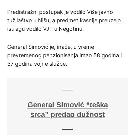
Predistražni postupak je vodilo Više javno
tužilaštvo u Nišu, a predmet kasnije preuzelo i
istragu vodilo VJT u Negotinu.
General Simović je, inače, u vreme
prevremenog penzionisanja imao 58 godina i
37 godina vojne službe.
General Simović “teška
srca” predao dužnost