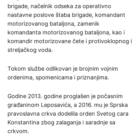
brigade, načelnik odseka za operativno
nastavne poslove štaba brigade, komandant
motorizovanog bataljona, zamenik
komandanta motorizovanog bataljona, kao i
komandir motorizovane čete i protivoklopnog i
streljačkog voda.
Tokom službe odlikovan je brojnim vojnim
ordenima, spomenicama i priznanjima.
Godine 2013. godine proglašen je počasnim
građaninom Leposavića, a 2016. mu je Sprska
pravoslavna crkva dodelila orden Svetog cara
Konstantina zbog zalaganja i saradnje sa
crkvom.