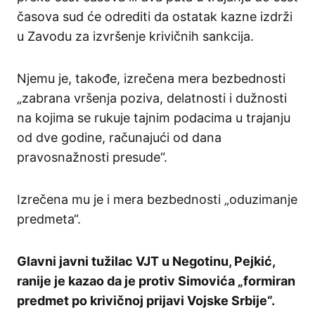
časova sud će odrediti da ostatak kazne izdrži
u Zavodu za izvršenje krivičnih sankcija.
Njemu je, takođe, izrečena mera bezbednosti
„zabrana vršenja poziva, delatnosti i dužnosti
na kojima se rukuje tajnim podacima u trajanju
od dve godine, računajući od dana
pravosnažnosti presude“.
Izrečena mu je i mera bezbednosti „oduzimanje
predmeta“.
Glavni javni tužilac VJT u Negotinu, Pejkić,
ranije je kazao da je protiv Simovića „formiran
predmet po krivičnoj prijavi Vojske Srbije“.