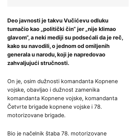
Deo javnosti je takvu Vučićevu odluku
tumačio kao „politički čin“ jer „nije klimao
glavom“, a neki mediji su podsećali da je reč,
kako su navodili, o jednom od omiljenih
generala u narodu, koji je napredovao
zahvaljujući stručnosti.
On je, osim dužnosti komandanta Kopnene
vojske, obavljao i dužnost zamenika
komandanta Kopnene vojske, komandanta
Četvrte brigade kopnene vojske i 78.
motorizovane brigade.
Bio je načelnik štaba 78. motorizovane