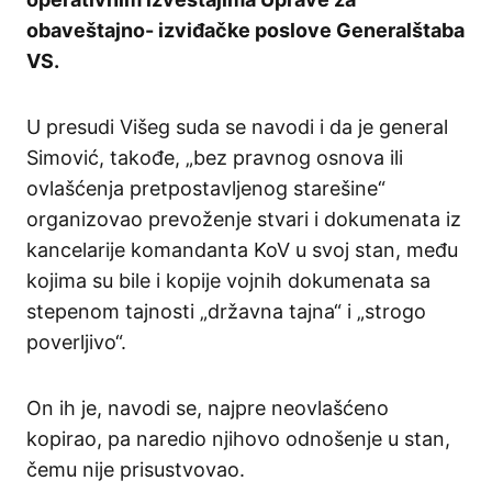
obaveštajno- izviđačke poslove Generalštaba
VS.
U presudi Višeg suda se navodi i da je general
Simović, takođe, „bez pravnog osnova ili
ovlašćenja pretpostavljenog starešine“
organizovao prevoženje stvari i dokumenata iz
kancelarije komandanta KoV u svoj stan, među
kojima su bile i kopije vojnih dokumenata sa
stepenom tajnosti „državna tajna“ i „strogo
poverljivo“.
On ih je, navodi se, najpre neovlašćeno
kopirao, pa naredio njihovo odnošenje u stan,
čemu nije prisustvovao.