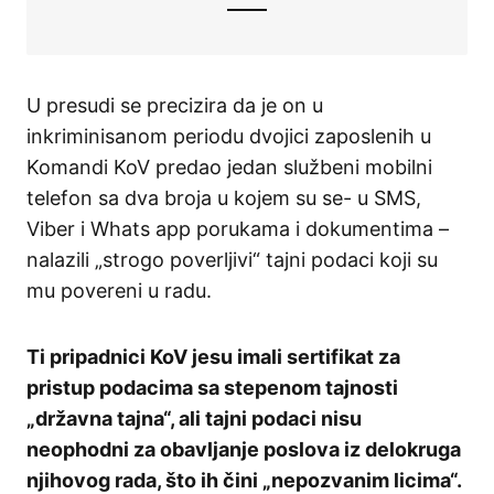
U presudi se precizira da je on u
inkriminisanom periodu dvojici zaposlenih u
Komandi KoV predao jedan službeni mobilni
telefon sa dva broja u kojem su se- u SMS,
Viber i Whats app porukama i dokumentima –
nalazili „strogo poverljivi“ tajni podaci koji su
mu povereni u radu.
Ti pripadnici KoV jesu imali sertifikat za
pristup podacima sa stepenom tajnosti
„državna tajna“, ali tajni podaci nisu
neophodni za obavljanje poslova iz delokruga
njihovog rada, što ih čini „nepozvanim licima“.