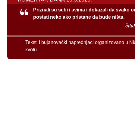
Priznali su sebi i svima i dokazali da svako 
postati neko ako pristane da bude ništa.
čita
Tekst:
I bujanovački naprednjaci organizovano u Ni
kvotu