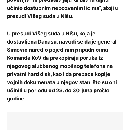
učinio dostupnim nepozvanim licima“, stoji u
presudi Višeg suda u Nišu.
U presudi Višeg suda u Nišu, koja je
dostavljena Danasu, navodi se da je general
Simović naredio pojedinim pripadnicima
Komande KoV da prekopiraju poruke iz
njegovog službenog mobilnog telefona na
privatni hard disk, kao i da prebace kopije
vojnih dokumenata u njegov stan, što su oni
učinili u periodu od 23. do 30. juna prošle
godine.