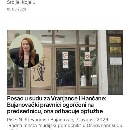
Srbije, koje…
08.08.2026.
Posao u sudu za Vranjance i Hančane:
Bujanovački pravnici ogorčeni na
predsednicu, ona odbacuje optužbe
Piše: N. Stevanović Bujanovac, 7. avgust 2026.
Radna mesta “sudijski pomoćnik” u Osnovnom sudu