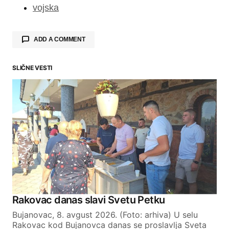
vojska
ADD A COMMENT
SLIČNE VESTI
Your email address will not be published.
Required fields are marked
*
Comment
*
Your Name
Rakovac danas slavi Svetu Petku
Bujanovac, 8. avgust 2026. (Foto: arhiva) U selu
Your E-mail
Rakovac kod Bujanovca danas se proslavlja Sveta