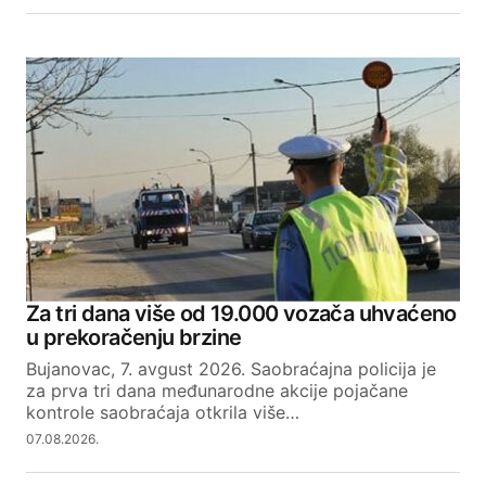
Za tri dana više od 19.000 vozača uhvaćeno
u prekoračenju brzine
Bujanovac, 7. avgust 2026. Saobraćajna policija je
za prva tri dana međunarodne akcije pojačane
kontrole saobraćaja otkrila više…
07.08.2026.