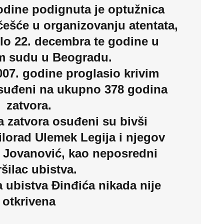
odine podignuta je optužnica
češće u organizovanju atentata,
lo 22. decembra te godine u
 sudu u Beogradu.
007. godine proglasio krivim
osuđeni na ukupno 378 godina
zatvora.
 zatvora osuđeni su bivši
orad Ulemek Legija i njegov
 Jovanović, kao neposredni
ršilac ubistva.
a ubistva Đinđića nikada nije
otkrivena