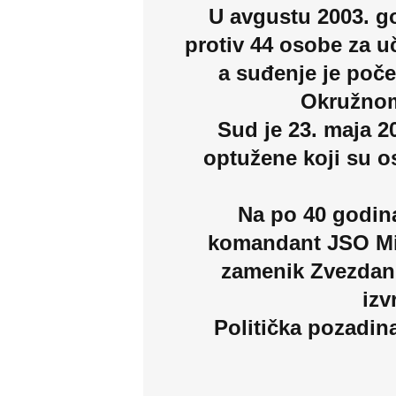
U avgustu 2003. g
protiv 44 osobe za u
a suđenje je poče
Okružnom
Sud je 23. maja 2
optužene koji su 
Na po 40 godina
komandant JSO Mil
zamenik Zvezdan
izv
Politička pozadin