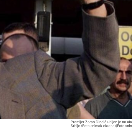
Premijer Zoran Đinđić ubijen je na ul
Srbije (Foto snimak ekrana)(Foto sni