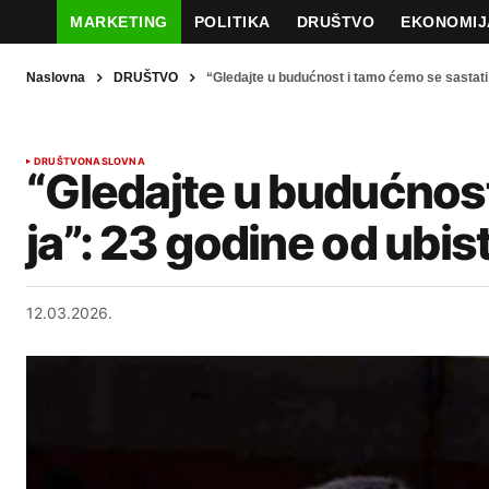
MARKETING
POLITIKA
DRUŠTVO
EKONOMIJ
Naslovna
DRUŠTVO
“Gledajte u budućnost i tamo ćemo se sastati 
DRUŠTVO
NASLOVNA
“Gledajte u budućnost 
ja”: 23 godine od ubis
12.03.2026.