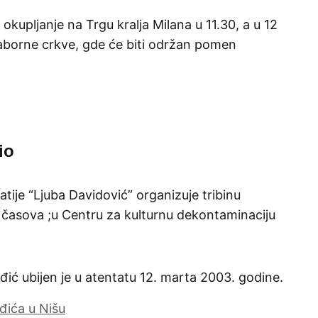
e okupljanje na Trgu kralja Milana u 11.30, a u 12
aborne crkve, gde će biti održan pomen
io
ije “Ljuba Davidović” organizuje tribinu
7 časova ;u Centru za kulturnu dekontaminaciju
đić ubijen je u atentatu 12. marta 2003. godine.
đića u Nišu