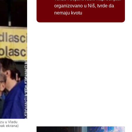
organizovano u Niš, tvrde da
nemaju kvotu
azu u Vladu
mak ekrana)