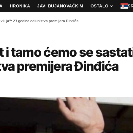
A
HRONIKA
JAVI BUJANOVAČKIM
OSTALO
S
vi i ja”: 23 godine od ubistva premijera Đinđića
i tamo ćemo se sastati 
tva premijera Đinđića