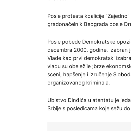
Posle protesta koalicije “Zajedno”
gradonačelnik Beograda posle Dr
Posle pobede Demokratske opozic
decembra 2000. godine, izabran j
Vlade kao prvi demokratski izabran
vladu su obeležile ;brze ekonoms
sceni, hapšenje i izručenje Slobo
organizovanog kriminala.
Ubistvo Đinđića u atentatu je jeda
Srbije s posledicama koje sežu do