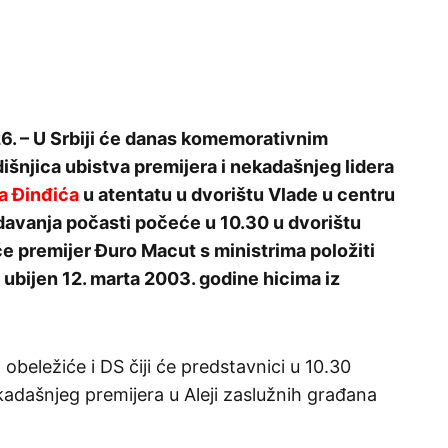
6. – U Srbiji će danas komemorativnim
išnjica ubistva premijera i nekadašnjeg lidera
a Đinđića
u atentatu u dvorištu Vlade u centru
avanja počasti počeće u 10.30 u dvorištu
će premijer Đuro Macut s ministrima položiti
ubijen 12. marta 2003. godine hicima iz
obeležiće i DS čiji će predstavnici u 10.30
adašnjeg premijera u Aleji zaslužnih građana