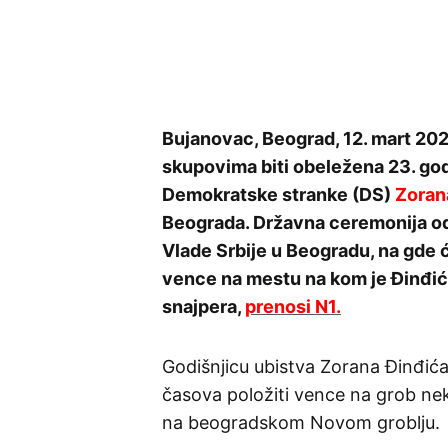
Bujanovac, Beograd, 12. mart 202
skupovima biti obeležena 23. god
Demokratske stranke (DS)
Zoran
Beograda. Državna ceremonija od
Vlade Srbije u Beogradu, na gde 
vence na mestu na kom je Đinđić 
snajpera,
prenosi N1.
Godišnjicu ubistva Zorana Đinđića 
časova položiti vence na grob nek
na beogradskom Novom groblju.