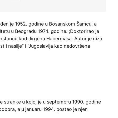
, rođen je 1952. godine u Bosanskom Šamcu, a
ltetu u Beogradu 1974. godine. ;Doktorirao je
onstancu kod Jirgena Habermasa. Autor je niza
t i nasilje” i “Jugoslavija kao nedovršena
 stranke u kojoj je u septembru 1990. godine
dbora, a u januaru 1994. postao je njen