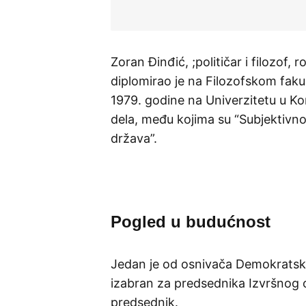
Zoran Đinđić, ;političar i filozof
diplomirao je na Filozofskom faku
1979. godine na Univerzitetu u K
dela, među kojima su “Subjektivnos
država”.
Pogled u budućnost
Jedan je od osnivača Demokratske
izabran za predsednika Izvršnog o
predsednik.