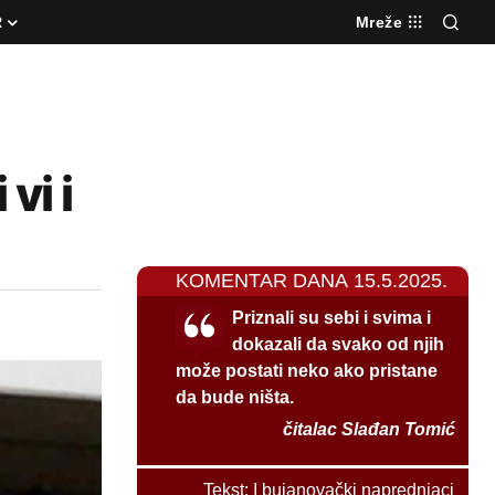
R
Mreže
vi i
KOMENTAR DANA 15.5.2025.
Priznali su sebi i svima i
dokazali da svako od njih
može postati neko ako pristane
da bude ništa.
čitalac Slađan Tomić
Tekst:
I bujanovački naprednjaci