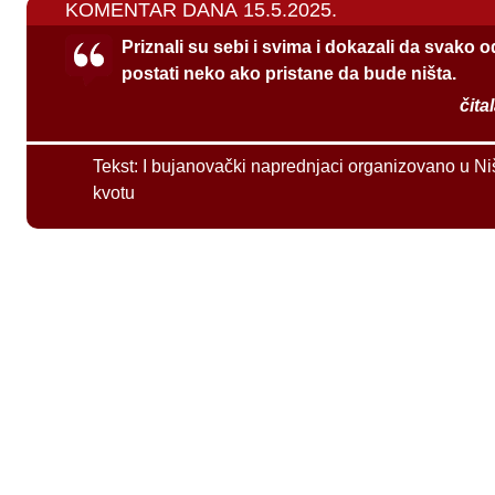
KOMENTAR DANA 15.5.2025.
Priznali su sebi i svima i dokazali da svako 
postati neko ako pristane da bude ništa.
čita
Tekst:
I bujanovački naprednjaci organizovano u Ni
kvotu