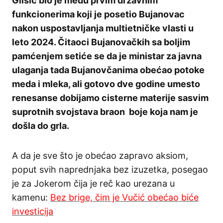
Glišić bio je među prvim državnim
funkcionerima koji je posetio Bujanovac
nakon uspostavljanja multietničke vlasti u
leto 2024. Čitaoci Bujanovačkih sa boljim
pamćenjem setiće se da je ministar za javna
ulaganja tada Bujanovčanima obećao potoke
meda i mleka, ali gotovo dve godine umesto
renesanse dobijamo cisterne materije sasvim
suprotnih svojstava braon boje koja nam je
došla do grla.
A da je sve što je obećao zapravo aksiom,
poput svih naprednjaka bez izuzetka, posegao
je za Jokerom čija je reč kao urezana u
kamenu:
Bez brige, čim je Vučić obećao biće
investicija