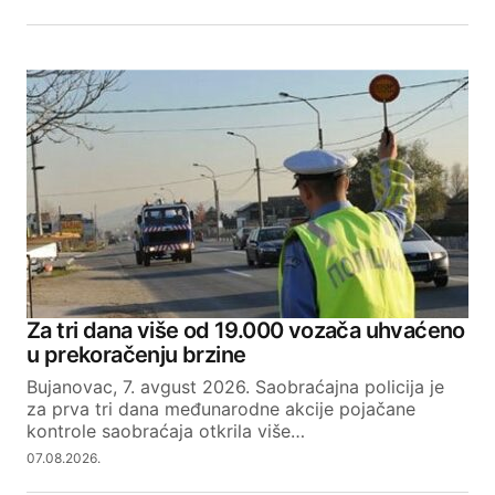
Za tri dana više od 19.000 vozača uhvaćeno
u prekoračenju brzine
Bujanovac, 7. avgust 2026. Saobraćajna policija je
za prva tri dana međunarodne akcije pojačane
kontrole saobraćaja otkrila više…
07.08.2026.