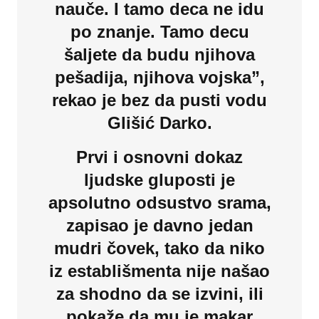
nauče. I tamo deca ne idu
po znanje. Tamo decu
šaljete da budu njihova
pešadija, njihova vojska”,
rekao je bez da pusti vodu
Glišić Darko.
Prvi i osnovni dokaz
ljudske gluposti je
apsolutno odsustvo srama,
zapisao je davno jedan
mudri čovek, tako da niko
iz establišmenta nije našao
za shodno da se izvini, ili
pokaže da mu je makar