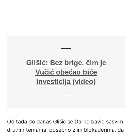
Glišić: Bez brige, čim je
Vučić obećao biće
investicija (video)
Od tada do danas Glišić se Darko bavio sasvim
drugim temama, posebno zlim blokaderima, da