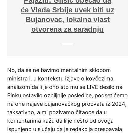
Pajaziti: Glišić obećao da
će Vlada Srbije uvek biti uz
Bujanovac, lokalna vlast
otvorena za saradnju
No, da se ne bavimo mentalnim sklopom
ministra i, u kontekstu izjave o kovčezima,
analizom da li je ono što mu se LIVE desilo na
Pinku ostavilo ozbiljnije posledice, podsetićemo
na one najave bujanovačkog procvata iz 2024,
taksativno, a mi pozivamo čitaoce da u
komentarima kažu da li je nešto od ovoga
ispunjeno u slučaju da je redakcija prespavala