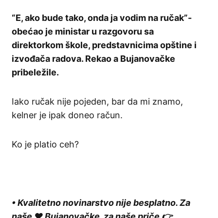
“E, ako bude tako, onda ja vodim na ručak”-
obećao je ministar u razgovoru sa
direktorkom škole, predstavnicima opštine i
izvođača radova. Rekao a Bujanovačke
pribeležile.
Iako ručak nije pojeden, bar da mi znamo,
kelner je ipak doneo račun.
Ko je platio ceh?
• Kvalitetno novinarstvo nije besplatno. Za
naše ❤️ Bujanovačke, za naše priče 👉