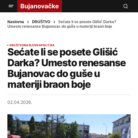
Naslovna
DRUŠTVO
Sećate li se posete Glišić Darka?
Umesto renesanse Bujanovac do guše u materiji braon boje
DRUŠTVO
NASLOVNA
POLITIKA
Sećate li se posete Glišić
Darka? Umesto renesanse
Bujanovac do guše u
materiji braon boje
02.04.2026.