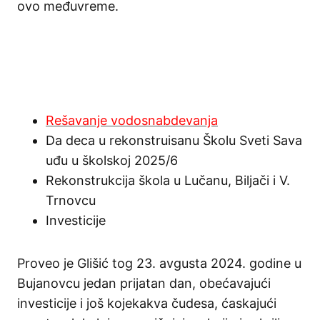
ovo međuvreme.
Rešavanje vodosnabdevanja
Da deca u rekonstruisanu Školu Sveti Sava
uđu u školskoj 2025/6
Rekonstrukcija škola u Lučanu, Biljači i V.
Trnovcu
Investicije
Proveo je Glišić tog 23. avgusta 2024. godine u
Bujanovcu jedan prijatan dan, obećavajući
investicije i još kojekakva čudesa, ćaskajući