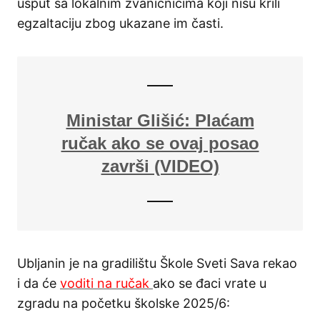
usput sa lokalnim zvaničnicima koji nisu krili
egzaltaciju zbog ukazane im časti.
Ministar Glišić: Plaćam
ručak ako se ovaj posao
završi (VIDEO)
Ubljanin je na gradilištu Škole Sveti Sava rekao
i da će
voditi na ručak
ako se đaci vrate u
zgradu na početku školske 2025/6: