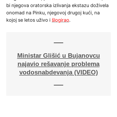
bi njegova oratorska izlivanja ekstazu doživela
onomad na Pinku, njegovoj drugoj kući, na
kojoj se letos uživo i
šlogirao
.
Ministar Glišić u Bujanovcu
najavio rešavanje problema
vodosnabdevanja (VIDEO)