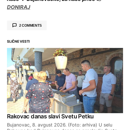
DONIRAJ
2 COMMENTS
SLIČNE VESTI
Buce
says:
02.04.2026. at 23:02
Ma boli gi stojko njih za Bujanovac!!!Bitan je
njegov UB dodju i odu nego što li onaj
Mitrović Tužni misli kad padne vlast dali će
ga jede apsana.
Reply
Dejan
says:
Rakovac danas slavi Svetu Petku
Bujanovac, 8. avgust 2026. (Foto: arhiva) U selu
02.04.2026. at 20:38