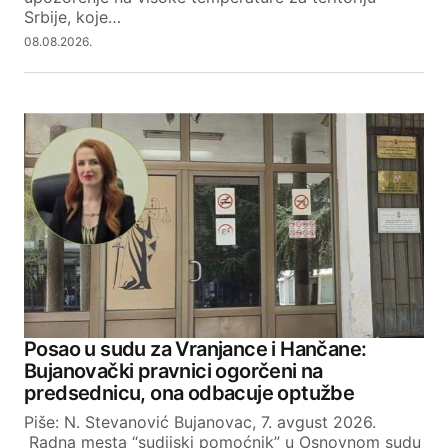
Your E-mail
Srbije, koje…
08.08.2026.
SUBMIT COMMENT
Posao u sudu za Vranjance i Hančane:
Bujanovački pravnici ogorčeni na
predsednicu, ona odbacuje optužbe
Piše: N. Stevanović Bujanovac, 7. avgust 2026.
Radna mesta “sudijski pomoćnik” u Osnovnom sudu