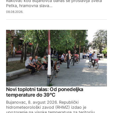
Rakovac kod Bujanovca danas se proslavlja Sveta
platili smo svi mi polako ali sigurno
Petka, hramovna slava…
nestajemo
08.08.2026.
Reply
Your email address will not be published.
Required fields are marked
*
Comment
*
Novi toplotni talas: Od ponedeljka
temperature do 39°C
Your Name
Bujanovac, 8. avgust 2026. Republički
hidrometeorološki zavod (RHMZ) izdao je
upozorenje na visoke temperature za teritoriju