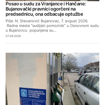
Posao u sudu za Vranjance i Hančane:
Bujanovački pravnici ogorčeni na
predsednicu, ona odbacuje optužbe
Piše: N. Stevanović Bujanovac, 7. avgust 2026.
Radna mesta “sudijski pomoćnik” u Osnovnom sudu
u Bujanovcu popunjena su…
07.08.2026.