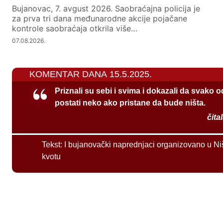
Bujanovac, 7. avgust 2026. Saobraćajna policija je
za prva tri dana međunarodne akcije pojačane
kontrole saobraćaja otkrila više…
07.08.2026.
KOMENTAR DANA 15.5.2025.
Priznali su sebi i svima i dokazali da svako 
postati neko ako pristane da bude ništa.
čita
Tekst:
I bujanovački naprednjaci organizovano u Ni
kvotu