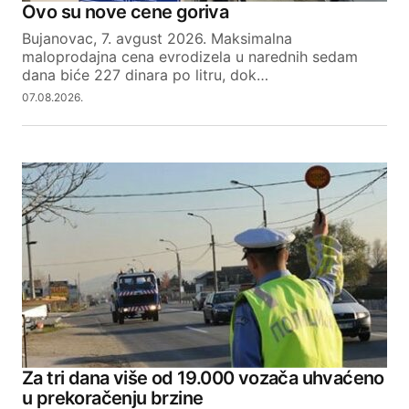
Ovo su nove cene goriva
Bujanovac, 7. avgust 2026. Maksimalna
maloprodajna cena evrodizela u narednih sedam
dana biće 227 dinara po litru, dok…
07.08.2026.
Za tri dana više od 19.000 vozača uhvaćeno
u prekoračenju brzine