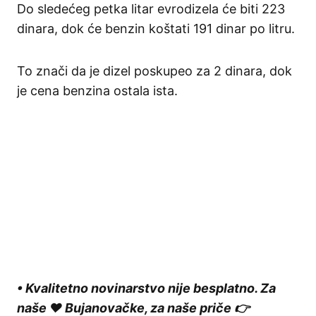
Do sledećeg petka litar evrodizela će biti 223
dinara, dok će benzin koštati 191 dinar po litru.
To znači da je dizel poskupeo za 2 dinara, dok
je cena benzina ostala ista.
• Kvalitetno novinarstvo nije besplatno. Za
naše ❤️ Bujanovačke, za naše priče 👉