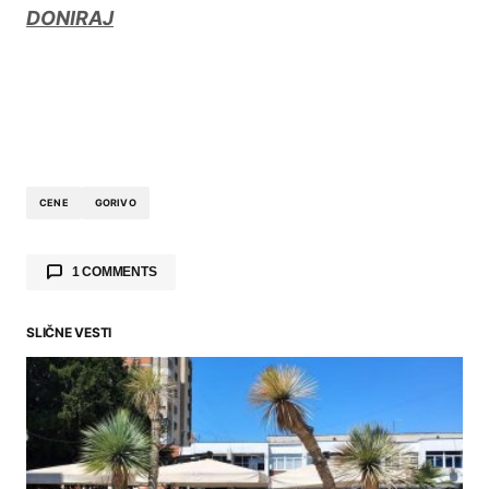
DONIRAJ
CENE
GORIVO
1 COMMENTS
SLIČNE VESTI
Milos
says:
09.05.2026. at 17:22
Cena goriva je slicna kao i u Nemackoj… a
da li je Standard isti?