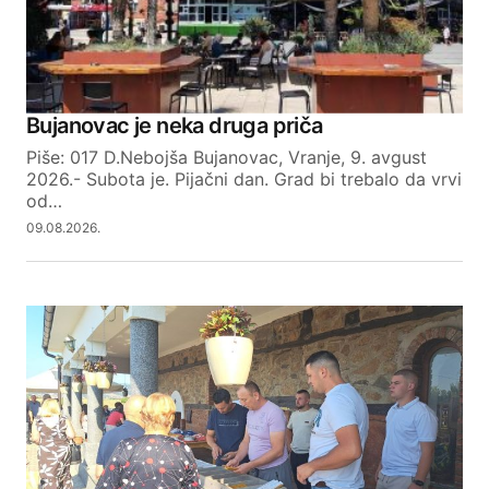
Reply
Bujanovac je neka druga priča
Your email address will not be published.
Required fields are marked
*
Piše: 017 D.Nebojša Bujanovac, Vranje, 9. avgust
2026.- Subota je. Pijačni dan. Grad bi trebalo da vrvi
od…
Comment
*
09.08.2026.
Your Name
Your E-mail
SUBMIT COMMENT