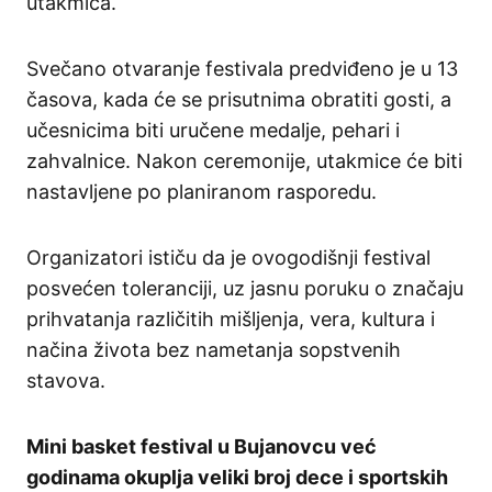
utakmica.
Svečano otvaranje festivala predviđeno je u 13
časova, kada će se prisutnima obratiti gosti, a
učesnicima biti uručene medalje, pehari i
zahvalnice. Nakon ceremonije, utakmice će biti
nastavljene po planiranom rasporedu.
Organizatori ističu da je ovogodišnji festival
posvećen toleranciji, uz jasnu poruku o značaju
prihvatanja različitih mišljenja, vera, kultura i
načina života bez nametanja sopstvenih
stavova.
Mini basket festival u Bujanovcu već
godinama okuplja veliki broj dece i sportskih