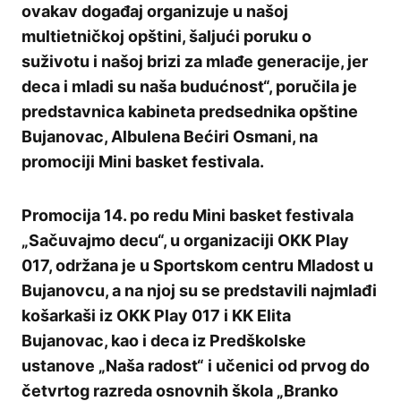
ovakav događaj organizuje u našoj
multietničkoj opštini, šaljući poruku o
suživotu i našoj brizi za mlađe generacije, jer
deca i mladi su naša budućnost“, poručila je
predstavnica kabineta predsednika opštine
Bujanovac, Albulena Bećiri Osmani, na
promociji Mini basket festivala.
Promocija 14. po redu Mini basket festivala
„Sačuvajmo decu“, u organizaciji OKK Play
017, održana je u Sportskom centru Mladost u
Bujanovcu, a na njoj su se predstavili najmlađi
košarkaši iz OKK Play 017 i KK Elita
Bujanovac, kao i deca iz Predškolske
ustanove „Naša radost“ i učenici od prvog do
četvrtog razreda osnovnih škola „Branko