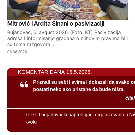
Mitrović i Ardita Sinani o pasivizaciji
Bujanovac, 6. avgust 2026. (Foto: KT) Pasivizacija
adresa i informisanje građana o njihovim pravima bili
su tema razgovora…
06.08.2026.
KOMENTAR DANA 15.5.2025.
Priznali su sebi i svima i dokazali da svako 
postati neko ako pristane da bude ništa.
čita
Tekst:
I bujanovački naprednjaci organizovano u Ni
kvotu