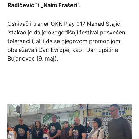
Radičević“ i „Naim Frašeri“.
Osnivač i trener OKK Play 017 Nenad Stajić
istakao je da je ovogodišnji festival posvećen
toleranciji, ali i da se njegovom promocijom
obeležava i Dan Evrope, kao i Dan opštine
Bujanovac (9. maj).