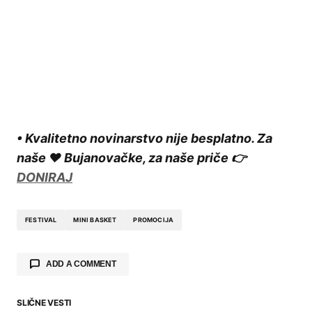
• Kvalitetno novinarstvo nije besplatno. Za
naše ❤️ Bujanovačke, za naše priče 👉
DONIRAJ
FESTIVAL
MINI BASKET
PROMOCIJA
ADD A COMMENT
SLIČNE VESTI