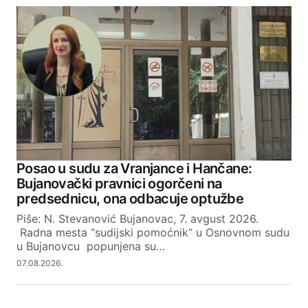
Your email address will not be published.
Required fields are marked
*
Comment
*
Your Name
Posao u sudu za Vranjance i Hančane:
Bujanovački pravnici ogorčeni na
Your E-mail
predsednicu, ona odbacuje optužbe
Piše: N. Stevanović Bujanovac, 7. avgust 2026.
Radna mesta “sudijski pomoćnik” u Osnovnom sudu
SUBMIT COMMENT
u Bujanovcu popunjena su…
07.08.2026.