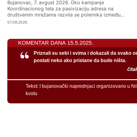
Bujanovac, 7. avgust 2026. Oko kampanje
Koordinacionog tela za pasivizaciju adresa na
društvenim mrežama razvila se polemika između…
07.08.2026.
KOMENTAR DANA 15.5.2025.
Priznali su sebi i svima i dokazali da svako 
postati neko ako pristane da bude ništa.
čita
Tekst:
I bujanovački naprednjaci organizovano u Ni
kvotu