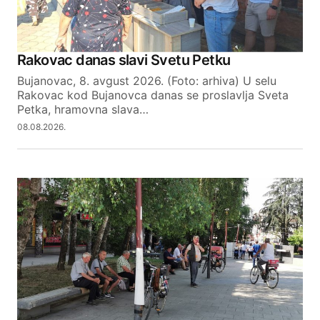
Your Name
Rakovac danas slavi Svetu Petku
Bujanovac, 8. avgust 2026. (Foto: arhiva) U selu
Your E-mail
Rakovac kod Bujanovca danas se proslavlja Sveta
Petka, hramovna slava…
08.08.2026.
SUBMIT COMMENT