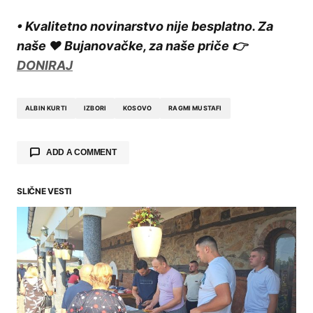
• Kvalitetno novinarstvo nije besplatno. Za
naše ❤️ Bujanovačke, za naše priče 👉
DONIRAJ
ALBIN KURTI
IZBORI
KOSOVO
RAGMI MUSTAFI
ADD A COMMENT
SLIČNE VESTI
Your email address will not be published.
Required fields are marked
*
Comment
*