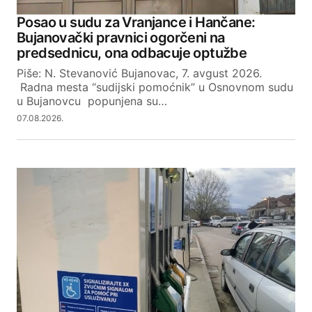
Posao u sudu za Vranjance i Hančane:
Bujanovački pravnici ogorčeni na
predsednicu, ona odbacuje optužbe
Piše: N. Stevanović Bujanovac, 7. avgust 2026.
Radna mesta “sudijski pomoćnik” u Osnovnom sudu
u Bujanovcu popunjena su…
07.08.2026.