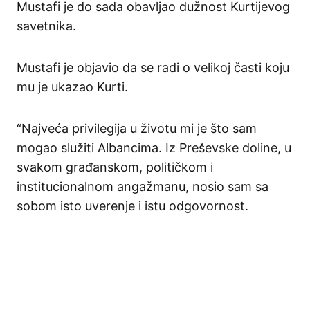
Mustafi je do sada obavljao dužnost Kurtijevog
savetnika.
Mustafi je objavio da se radi o velikoj časti koju
mu je ukazao Kurti.
“Najveća privilegija u životu mi je što sam
mogao služiti Albancima. Iz Preševske doline, u
svakom građanskom, političkom i
institucionalnom angažmanu, nosio sam sa
sobom isto uverenje i istu odgovornost.