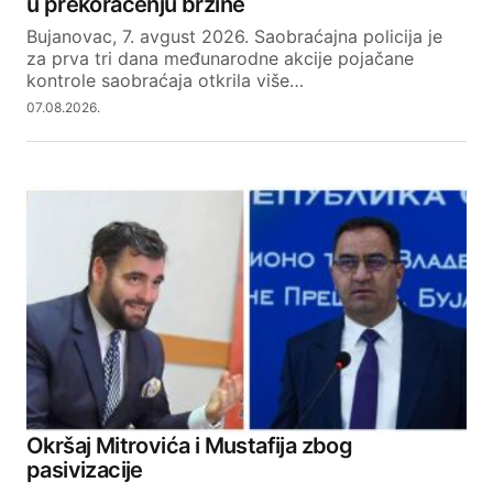
u prekoračenju brzine
Bujanovac, 7. avgust 2026. Saobraćajna policija je
za prva tri dana međunarodne akcije pojačane
kontrole saobraćaja otkrila više…
07.08.2026.
Okršaj Mitrovića i Mustafija zbog
pasivizacije