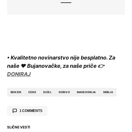
• Kvalitetno novinarstvo nije besplatno. Za
naše ❤️ Bujanovačke, za naše priče 👉
DONIRAJ
BENZIN
CENE
DIZEL
GORIVO
MAKEDONIJA
SRBIJA
1 COMMENTS
SLIČNE VESTI
Mira frajla
says: