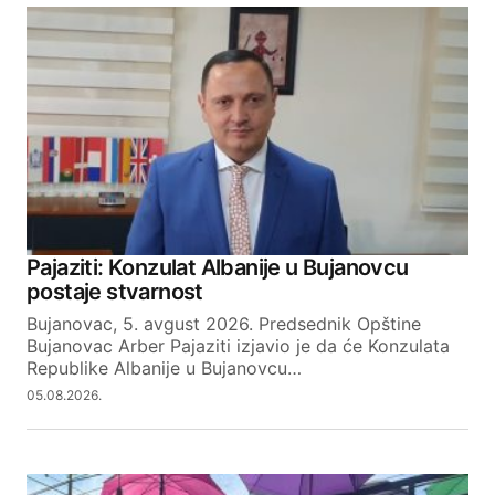
20.05.2026. at 07:39
Jeste onde u Levosoje ima predstavništvo
MAK petrola slobodno si dodjite i sipajte u
Srbiju sve može.Studenti pobedniku!
Reply
Pajaziti: Konzulat Albanije u Bujanovcu
postaje stvarnost
Your email address will not be published.
Required fields are marked
*
Bujanovac, 5. avgust 2026. Predsednik Opštine
Bujanovac Arber Pajaziti izjavio je da će Konzulata
Republike Albanije u Bujanovcu…
Comment
*
05.08.2026.