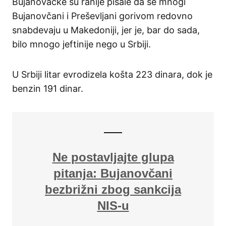
Bujanovačke su ranije pisale da se mnogi
Bujanovčani i Preševljani gorivom redovno
snabdevaju u Makedoniji, jer je, bar do sada,
bilo mnogo jeftinije nego u Srbiji.
U Srbiji litar evrodizela košta 223 dinara, dok je
benzin 191 dinar.
Ne postavljajte glupa
pitanja: Bujanovčani
bezbrižni zbog sankcija
NIS-u