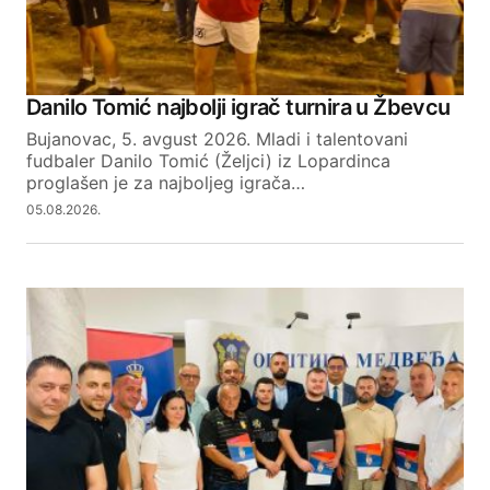
Danilo Tomić najbolji igrač turnira u Žbevcu
Bujanovac, 5. avgust 2026. Mladi i talentovani
fudbaler Danilo Tomić (Željci) iz Lopardinca
proglašen je za najboljeg igrača…
05.08.2026.