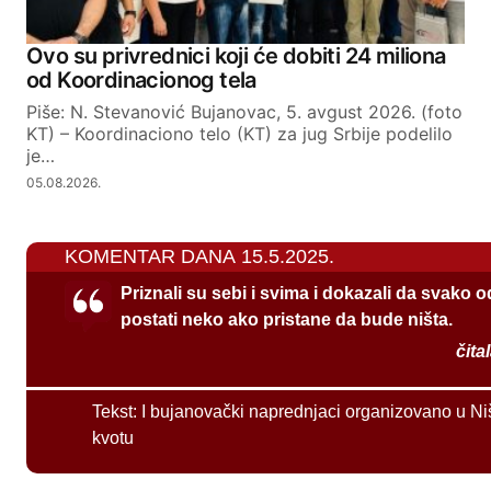
Ovo su privrednici koji će dobiti 24 miliona
od Koordinacionog tela
Piše: N. Stevanović Bujanovac, 5. avgust 2026. (foto
KT) – Koordinaciono telo (KT) za jug Srbije podelilo
je…
05.08.2026.
KOMENTAR DANA 15.5.2025.
Priznali su sebi i svima i dokazali da svako 
postati neko ako pristane da bude ništa.
čita
Tekst:
I bujanovački naprednjaci organizovano u Ni
kvotu