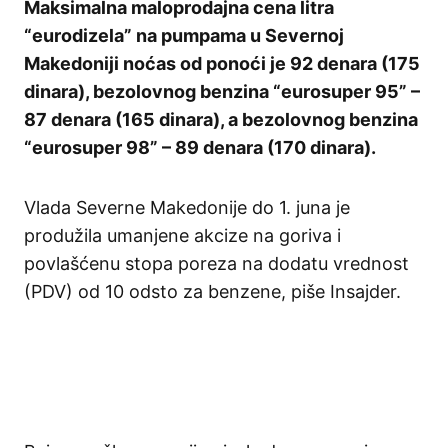
Maksimalna maloprodajna cena litra
“eurodizela” na pumpama u Severnoj
Makedoniji noćas od ponoći je 92 denara (175
dinara), bezolovnog benzina “eurosuper 95” –
87 denara (165 dinara), a bezolovnog benzina
“eurosuper 98” – 89 denara (170 dinara).
Vlada Severne Makedonije do 1. juna je
produžila umanjene akcize na goriva i
povlašćenu stopa poreza na dodatu vrednost
(PDV) od 10 odsto za benzene, piše Insajder.