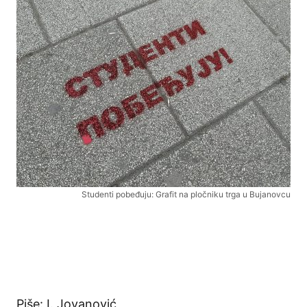
Studenti pobeđuju: Grafit na pločniku trga u Bujanovcu
Piše: I. Jovanović