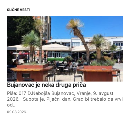
SLIČNE VESTI
Your email address will not be published.
Required fields are marked
*
Comment
*
Your Name
Bujanovac je neka druga priča
Piše: 017 D.Nebojša Bujanovac, Vranje, 9. avgust
Your E-mail
2026.- Subota je. Pijačni dan. Grad bi trebalo da vrvi
od…
09.08.2026.
SUBMIT COMMENT