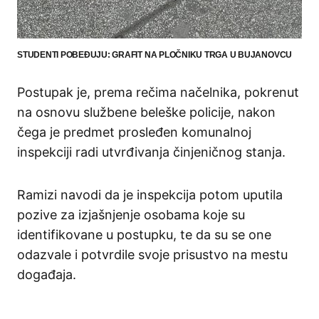
STUDENTI POBEĐUJU: GRAFIT NA PLOČNIKU TRGA U BUJANOVCU
Postupak je, prema rečima načelnika, pokrenut
na osnovu službene beleške policije, nakon
čega je predmet prosleđen komunalnoj
inspekciji radi utvrđivanja činjeničnog stanja.
Ramizi navodi da je inspekcija potom uputila
pozive za izjašnjenje osobama koje su
identifikovane u postupku, te da su se one
odazvale i potvrdile svoje prisustvo na mestu
događaja.