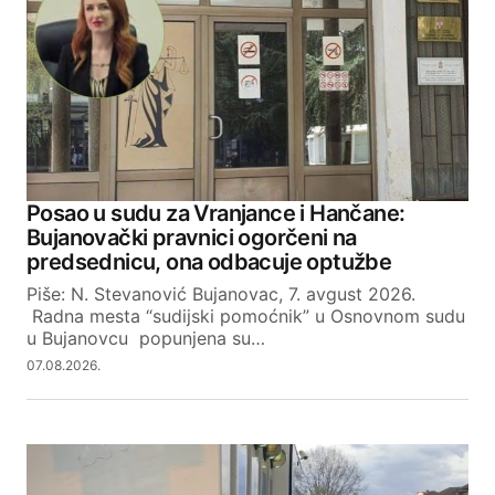
Posao u sudu za Vranjance i Hančane:
Bujanovački pravnici ogorčeni na
predsednicu, ona odbacuje optužbe
Piše: N. Stevanović Bujanovac, 7. avgust 2026.
Radna mesta “sudijski pomoćnik” u Osnovnom sudu
u Bujanovcu popunjena su…
07.08.2026.