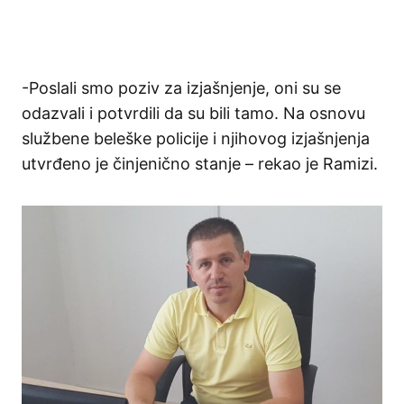
-Poslali smo poziv za izjašnjenje, oni su se
odazvali i potvrdili da su bili tamo. Na osnovu
službene beleške policije i njihovog izjašnjenja
utvrđeno je činjenično stanje – rekao je Ramizi.