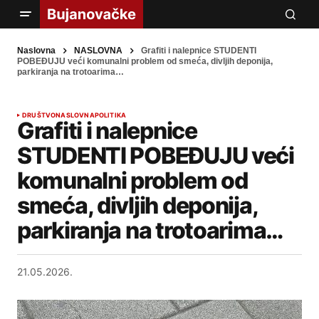
Naslovna
NASLOVNA
Grafiti i nalepnice STUDENTI
POBEĐUJU veći komunalni problem od smeća, divljih deponija,
parkiranja na trotoarima…
DRUŠTVO
NASLOVNA
POLITIKA
Grafiti i nalepnice
STUDENTI POBEĐUJU veći
komunalni problem od
smeća, divljih deponija,
parkiranja na trotoarima…
21.05.2026.