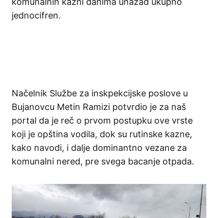
komunalnih kazni danima unazad ukupno
jednocifren.
Načelnik Službe za inskpekcijske poslove u
Bujanovcu Metin Ramizi potvrdio je za naš
portal da je reč o prvom postupku ove vrste
koji je opština vodila, dok su rutinske kazne,
kako navodi, i dalje dominantno vezane za
komunalni nered, pre svega bacanje otpada.