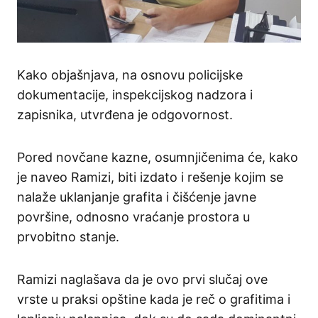
Kako objašnjava, na osnovu policijske
dokumentacije, inspekcijskog nadzora i
zapisnika, utvrđena je odgovornost.
Pored novčane kazne, osumnjičenima će, kako
je naveo Ramizi, biti izdato i rešenje kojim se
nalaže uklanjanje grafita i čišćenje javne
površine, odnosno vraćanje prostora u
prvobitno stanje.
Ramizi naglašava da je ovo prvi slučaj ove
vrste u praksi opštine kada je reč o grafitima i