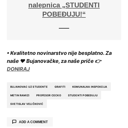
nalepnica „STUDENTI
POBEĐUJU!“
• Kvalitetno novinarstvo nije besplatno. Za
naše ❤️ Bujanovačke, za naše priče 👉
DONIRAJ
BUJANOVAC UZ STUDENTE
GRAFITI
KOMUNALNA INSPEKCIJA
METIN RAMIZI
PROFESOR CECKO
STUDENTI POBEĐUJU
SVETISLAV VELIČKOVIĆ
ADD A COMMENT