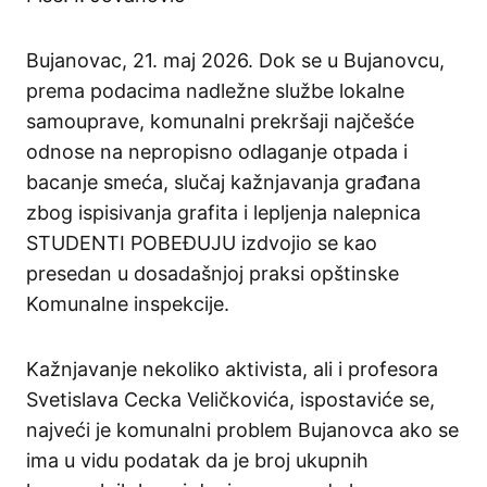
Bujanovac, 21. maj 2026. Dok se u Bujanovcu,
prema podacima nadležne službe lokalne
samouprave, komunalni prekršaji najčešće
odnose na nepropisno odlaganje otpada i
bacanje smeća, slučaj kažnjavanja građana
zbog ispisivanja grafita i lepljenja nalepnica
STUDENTI POBEĐUJU izdvojio se kao
presedan u dosadašnjoj praksi opštinske
Komunalne inspekcije.
Kažnjavanje nekoliko aktivista, ali i profesora
Svetislava Cecka Veličkovića, ispostaviće se,
najveći je komunalni problem Bujanovca ako se
ima u vidu podatak da je broj ukupnih