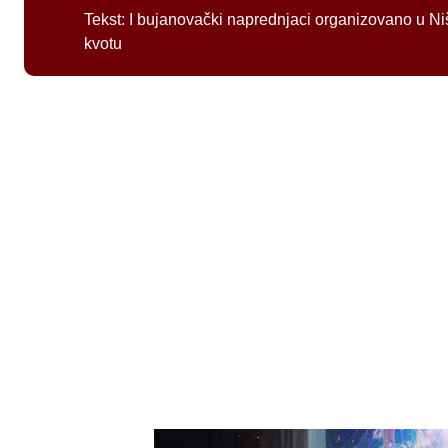
Tekst:
I bujanovački naprednjaci organizovano u Ni
kvotu