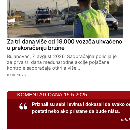
Za tri dana više od 19.000 vozača uhvaćeno
u prekoračenju brzine
Bujanovac, 7. avgust 2026. Saobraćajna policija je
za prva tri dana međunarodne akcije pojačane
kontrole saobraćaja otkrila više…
07.08.2026.
KOMENTAR DANA 15.5.2025.
Priznali su sebi i svima i dokazali da svako 
postati neko ako pristane da bude ništa.
čita