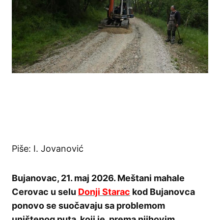
Piše: I. Jovanović
Bujanovac, 21. maj 2026. Meštani mahale
Cerovac u selu
Donji Starac
kod Bujanovca
ponovo se suočavaju sa problemom
uništenog puta, koji je, prema njihovim