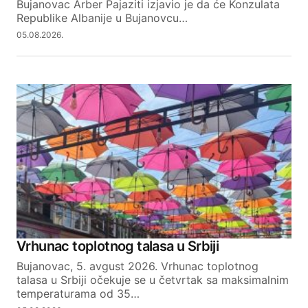
Bujanovac Arber Pajaziti izjavio je da će Konzulata
Republike Albanije u Bujanovcu…
SUBMIT COMMENT
05.08.2026.
Vrhunac toplotnog talasa u Srbiji
Bujanovac, 5. avgust 2026. Vrhunac toplotnog
talasa u Srbiji očekuje se u četvrtak sa maksimalnim
temperaturama od 35…