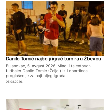
Danilo Tomić najbolji igrač turnira u Žbevcu
Bujanovac, 5. avgust 2026. Mladi i talentovani
fudbaler Danilo Tomić (Željci) iz Lopardinca
proglašen je za najboljeg igrača…
05.08.2026.