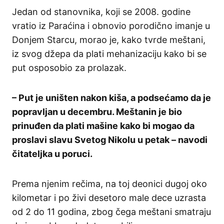
Jedan od stanovnika, koji se 2008. godine
vratio iz Paraćina i obnovio porodično imanje u
Donjem Starcu, morao je, kako tvrde meštani,
iz svog džepa da plati mehanizaciju kako bi se
put osposobio za prolazak.
– Put je uništen nakon kiša, a podsećamo da je
popravljan u decembru. Meštanin je bio
prinuđen da plati mašine kako bi mogao da
proslavi slavu Svetog Nikolu u petak – navodi
čitateljka u poruci.
Prema njenim rečima, na toj deonici dugoj oko
kilometar i po živi desetoro male dece uzrasta
od 2 do 11 godina, zbog čega meštani smatraju