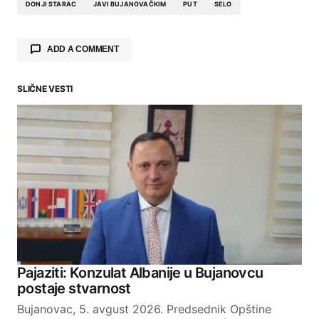
DONJI STARAC
JAVI BUJANOVAČKIM
PUT
SELO
ADD A COMMENT
SLIČNE VESTI
Your email address will not be published.
Required fields are marked
*
Comment
*
Your Name
Pajaziti: Konzulat Albanije u Bujanovcu
postaje stvarnost
Your E-mail
Bujanovac, 5. avgust 2026. Predsednik Opštine