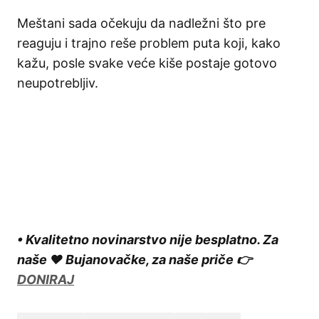
Meštani sada očekuju da nadležni što pre
reaguju i trajno reše problem puta koji, kako
kažu, posle svake veće kiše postaje gotovo
neupotrebljiv.
• Kvalitetno novinarstvo nije besplatno. Za
naše ❤️ Bujanovačke, za naše priče 👉
DONIRAJ