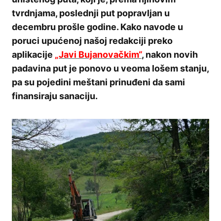
tvrdnjama, poslednji put popravljan u
decembru prošle godine. Kako navode u
poruci upućenoj našoj redakciji preko
aplikacije
„Javi Bujanovačkim“
, nakon novih
padavina put je ponovo u veoma lošem stanju,
pa su pojedini meštani prinuđeni da sami
finansiraju sanaciju.