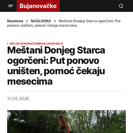
Naslovna
NASLOVNA
Meštani Donjeg Starca ogorčeni: Put
ponovo uništen, pomoć čekaju mesecima
JAVI BUJANOVAČKIM
NASLOVNA
SELO
Meštani Donjeg Starca
ogorčeni: Put ponovo
uništen, pomoć čekaju
mesecima
21.05.2026.