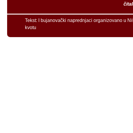
čita
Tekst:
I bujanovački naprednjaci organizovano u Ni
kvotu