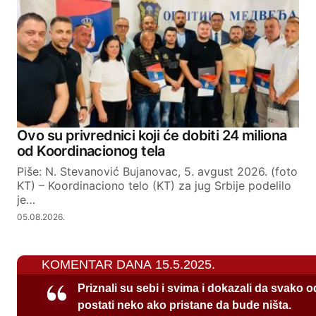
Ovo su privrednici koji će dobiti 24 miliona
od Koordinacionog tela
Piše: N. Stevanović Bujanovac, 5. avgust 2026. (foto
KT) – Koordinaciono telo (KT) za jug Srbije podelilo
je…
05.08.2026.
KOMENTAR DANA 15.5.2025.
Priznali su sebi i svima i dokazali da svako 
postati neko ako pristane da bude ništa.