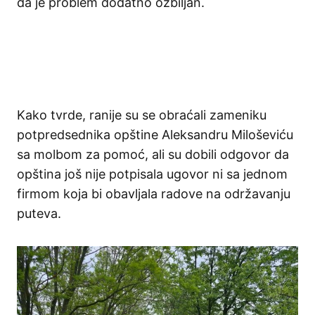
da je problem dodatno ozbiljan.
Kako tvrde, ranije su se obraćali zameniku
potpredsednika opštine Aleksandru Miloševiću
sa molbom za pomoć, ali su dobili odgovor da
opština još nije potpisala ugovor ni sa jednom
firmom koja bi obavljala radove na održavanju
puteva.