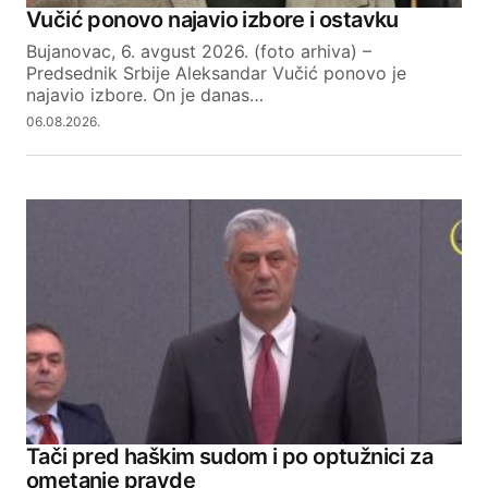
Vučić ponovo najavio izbore i ostavku
Bujanovac, 6. avgust 2026. (foto arhiva) –
Predsednik Srbije Aleksandar Vučić ponovo je
najavio izbore. On je danas…
06.08.2026.
Tači pred haškim sudom i po optužnici za
ometanje pravde