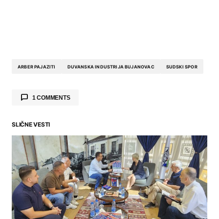
ARBER PAJAZITI
DUVANSKA INDUSTRIJA BUJANOVAC
SUDSKI SPOR
1 COMMENTS
SLIČNE VESTI
Цецко
says:
22.05.2026. at 21:42
Па уместо месечних принадлежности,
одборницима плаћајте дневнице када
Скуошрина заседа па ће бити више пара у
вуџету!