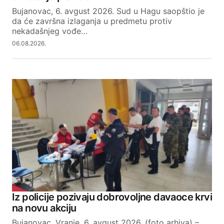
Bujanovac, 6. avgust 2026. Sud u Hagu saopštio je
da će završna izlaganja u predmetu protiv
nekadašnjeg vođe…
06.08.2026.
Iz policije pozivaju dobrovoljne davaoce krvi
na novu akciju
Bujanovac, Vranje, 6. avgust 2026. (foto arhiva) –