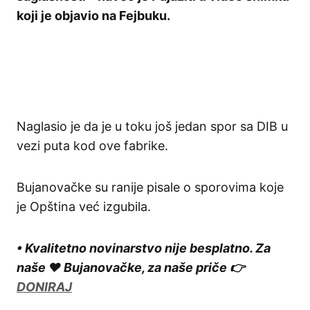
koji je objavio na Fejbuku.
Naglasio je da je u toku još jedan spor sa DIB u
vezi puta kod ove fabrike.
Bujanovačke su ranije pisale o sporovima koje
je Opština već izgubila.
• Kvalitetno novinarstvo nije besplatno. Za
naše ❤️ Bujanovačke, za naše priče 👉
DONIRAJ