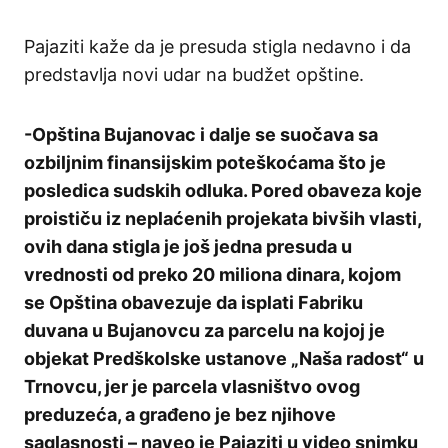
Pajaziti kaže da je presuda stigla nedavno i da
predstavlja novi udar na budžet opštine.
-Opština Bujanovac i dalje se suočava sa
ozbiljnim finansijskim poteškoćama što je
posledica sudskih odluka. Pored obaveza koje
proističu iz neplaćenih projekata bivših vlasti,
ovih dana stigla je još jedna presuda u
vrednosti od preko 20 miliona dinara, kojom
se Opština obavezuje da isplati Fabriku
duvana u Bujanovcu za parcelu na kojoj je
objekat Predškolske ustanove „Naša radost“ u
Trnovcu, jer je parcela vlasništvo ovog
preduzeća, a građeno je bez njihove
saglasnosti – naveo je Pajaziti u video snimku