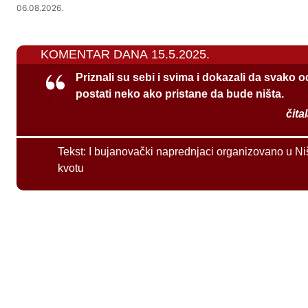
06.08.2026.
KOMENTAR DANA 15.5.2025.
Priznali su sebi i svima i dokazali da svako 
postati neko ako pristane da bude ništa.
čita
Tekst:
I bujanovački naprednjaci organizovano u Ni
kvotu