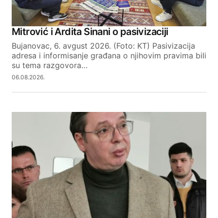
Reply
Mitrović i Ardita Sinani o pasivizaciji
Bujanovac, 6. avgust 2026. (Foto: KT) Pasivizacija
adresa i informisanje građana o njihovim pravima bili
Your email address will not be published.
su tema razgovora…
Required fields are marked
*
06.08.2026.
Comment
*
Your Name
Your E-mail
SUBMIT COMMENT