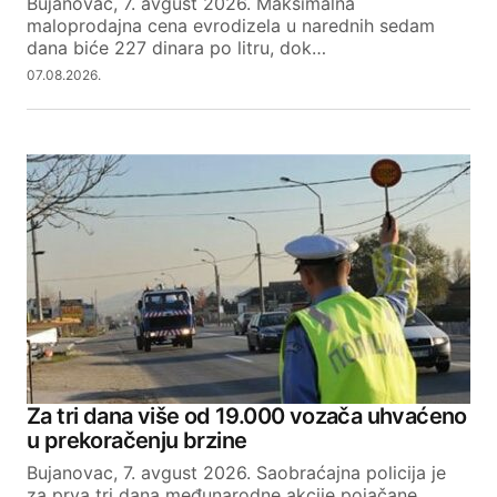
Bujanovac, 7. avgust 2026. Maksimalna
maloprodajna cena evrodizela u narednih sedam
dana biće 227 dinara po litru, dok…
07.08.2026.
Za tri dana više od 19.000 vozača uhvaćeno
u prekoračenju brzine
Bujanovac, 7. avgust 2026. Saobraćajna policija je
za prva tri dana međunarodne akcije pojačane