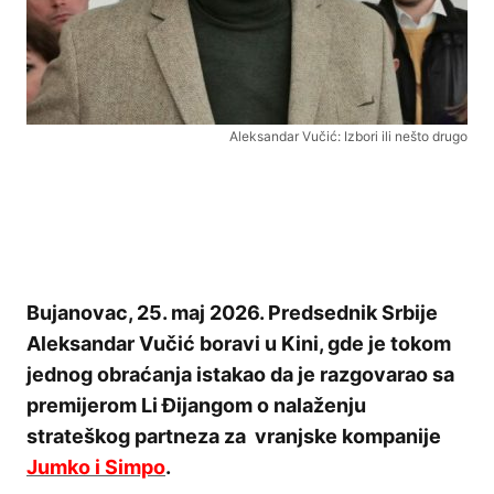
Aleksandar Vučić: Izbori ili nešto drugo
Bujanovac, 25. maj 2026. Predsednik Srbije
Aleksandar Vučić boravi u Kini, gde je tokom
jednog obraćanja istakao da je razgovarao sa
premijerom Li Đijangom o nalaženju
strateškog partneza za vranjske kompanije
Jumko i Simpo
.