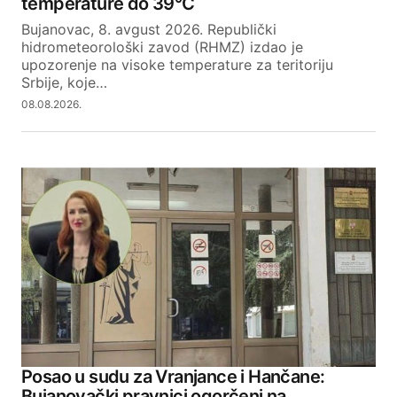
temperature do 39°C
Bujanovac, 8. avgust 2026. Republički
hidrometeorološki zavod (RHMZ) izdao je
upozorenje na visoke temperature za teritoriju
Srbije, koje…
08.08.2026.
Posao u sudu za Vranjance i Hančane:
Bujanovački pravnici ogorčeni na