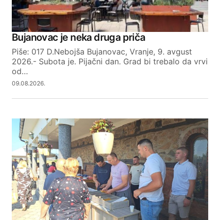
Bujanovac je neka druga priča
Your email address will not be published.
Required fields are marked
*
Piše: 017 D.Nebojša Bujanovac, Vranje, 9. avgust
2026.- Subota je. Pijačni dan. Grad bi trebalo da vrvi
od…
Comment
*
09.08.2026.
Your Name
Your E-mail
SUBMIT COMMENT