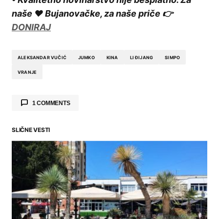
naše ❤️ Bujanovačke, za naše priče 👉
DONIRAJ
ALEKSANDAR VUČIĆ
JUMKO
KINA
LI ĐIJANG
SIMPO
VRANJE
1 COMMENTS
SLIČNE VESTI
Milan
says:
25.05.2026. at 23:25
Hoće, naći će. Ali neki dan od petka tj.
njeknja.
Reply