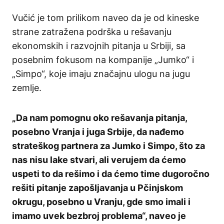
Vučić je tom prilikom naveo da je od kineske
strane zatražena podrška u rešavanju
ekonomskih i razvojnih pitanja u Srbiji, sa
posebnim fokusom na kompanije „Jumko“ i
„Simpo“, koje imaju značajnu ulogu na jugu
zemlje.
„Da nam pomognu oko rešavanja pitanja,
posebno Vranja i juga Srbije, da nađemo
strateškog partnera za Jumko i Simpo, što za
nas nisu lake stvari, ali verujem da ćemo
uspeti to da rešimo i da ćemo time dugoročno
rešiti pitanje zapošljavanja u Pčinjskom
okrugu, posebno u Vranju, gde smo imali i
imamo uvek bezbroj problema“, naveo je