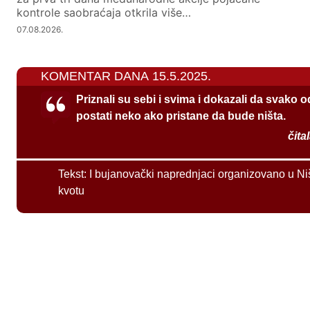
kontrole saobraćaja otkrila više…
07.08.2026.
KOMENTAR DANA 15.5.2025.
Priznali su sebi i svima i dokazali da svako 
postati neko ako pristane da bude ništa.
čita
Tekst:
I bujanovački naprednjaci organizovano u Ni
kvotu