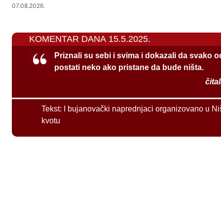
07.08.2026.
KOMENTAR DANA 15.5.2025.
Priznali su sebi i svima i dokazali da svako 
postati neko ako pristane da bude ništa.
čita
Tekst:
I bujanovački naprednjaci organizovano u Ni
kvotu