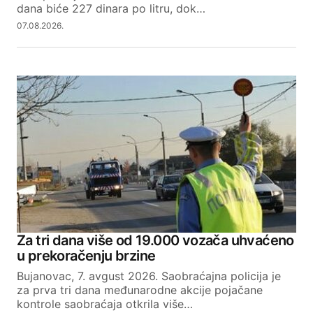
dana biće 227 dinara po litru, dok…
07.08.2026.
Za tri dana više od 19.000 vozača uhvaćeno
u prekoračenju brzine
Bujanovac, 7. avgust 2026. Saobraćajna policija je
za prva tri dana međunarodne akcije pojačane
kontrole saobraćaja otkrila više…