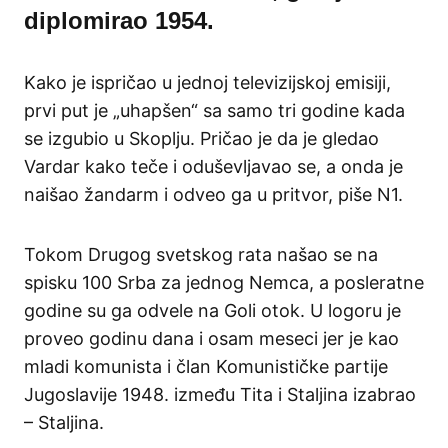
diplomirao 1954.
Kako je ispričao u jednoj televizijskoj emisiji,
prvi put je „uhapšen“ sa samo tri godine kada
se izgubio u Skoplju. Pričao je da je gledao
Vardar kako teče i oduševljavao se, a onda je
naišao žandarm i odveo ga u pritvor, piše N1.
Tokom Drugog svetskog rata našao se na
spisku 100 Srba za jednog Nemca, a posleratne
godine su ga odvele na Goli otok. U logoru je
proveo godinu dana i osam meseci jer je kao
mladi komunista i član Komunističke partije
Jugoslavije 1948. između Tita i Staljina izabrao
– Staljina.