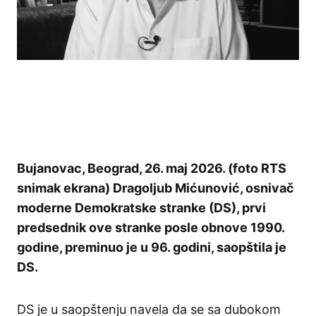
Bujanovac, Beograd, 26. maj 2026. (foto RTS
snimak ekrana) Dragoljub Mićunović, osnivač
moderne Demokratske stranke (DS), prvi
predsednik ove stranke posle obnove 1990.
godine, preminuo je u 96. godini, saopštila je
DS.
DS je u saopštenju navela da se sa dubokom