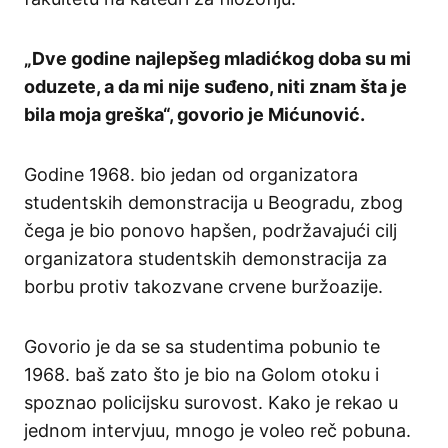
„Dve godine najlepšeg mladićkog doba su mi
oduzete, a da mi nije suđeno, niti znam šta je
bila moja greška“, govorio je Mićunović.
Godine 1968. bio jedan od organizatora
studentskih demonstracija u Beogradu, zbog
čega je bio ponovo hapšen, podržavajući cilj
organizatora studentskih demonstracija za
borbu protiv takozvane crvene buržoazije.
Govorio je da se sa studentima pobunio te
1968. baš zato što je bio na Golom otoku i
spoznao policijsku surovost. Kako je rekao u
jednom intervjuu, mnogo je voleo reč pobuna.