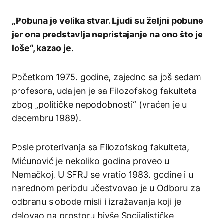
„Pobuna je velika stvar. Ljudi su željni pobune
jer ona predstavlja nepristajanje na ono što je
loše“, kazao je.
Početkom 1975. godine, zajedno sa još sedam
profesora, udaljen je sa Filozofskog fakulteta
zbog „političke nepodobnosti“ (vraćen je u
decembru 1989).
Posle proterivanja sa Filozofskog fakulteta,
Mićunović je nekoliko godina proveo u
Nemačkoj. U SFRJ se vratio 1983. godine i u
narednom periodu učestvovao je u Odboru za
odbranu slobode misli i izražavanja koji je
delovao na prostoru bivše Socijalističke