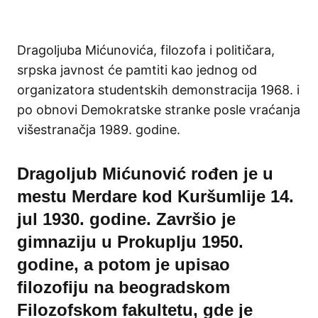
Dragoljuba Mićunovića, filozofa i političara,
srpska javnost će pamtiti kao jednog od
organizatora studentskih demonstracija 1968. i
po obnovi Demokratske stranke posle vraćanja
višestranačja 1989. godine.
Dragoljub Mićunović rođen je u
mestu Merdare kod Kuršumlije 14.
jul 1930. godine. Završio je
gimnaziju u Prokuplju 1950.
godine, a potom je upisao
filozofiju na beogradskom
Filozofskom fakultetu, gde je