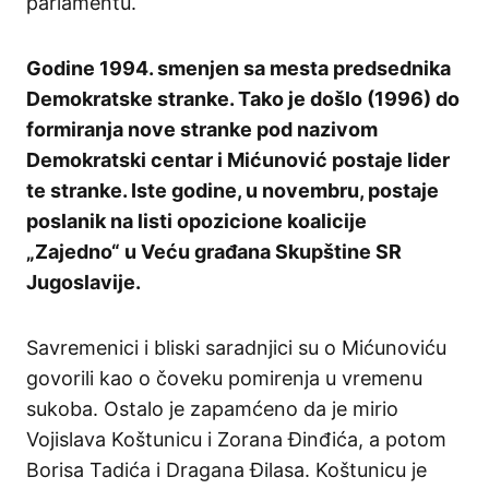
parlamentu.
Godine 1994. smenjen sa mesta predsednika
Demokratske stranke. Tako je došlo (1996) do
formiranja nove stranke pod nazivom
Demokratski centar i Mićunović postaje lider
te stranke. Iste godine, u novembru, postaje
poslanik na listi opozicione koalicije
„Zajedno“ u Veću građana Skupštine SR
Jugoslavije.
Savremenici i bliski saradnjici su o Mićunoviću
govorili kao o čoveku pomirenja u vremenu
sukoba. Ostalo je zapamćeno da je mirio
Vojislava Koštunicu i Zorana Đinđića, a potom
Borisa Tadića i Dragana Đilasa. Koštunicu je