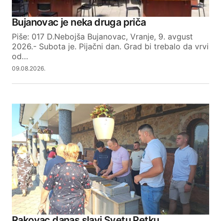
Your Name
Bujanovac je neka druga priča
Piše: 017 D.Nebojša Bujanovac, Vranje, 9. avgust
Your E-mail
2026.- Subota je. Pijačni dan. Grad bi trebalo da vrvi
od…
09.08.2026.
SUBMIT COMMENT
Rakovac danas slavi Svetu Petku