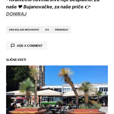
naše ❤️ Bujanovačke, za naše priče 👉
DONIRAJ
DRAGOLJUB MIĆUNOVIĆ
DS
PREMINUO
ADD A COMMENT
SLIČNE VESTI
Your email address will not be published.
Required fields are marked
*
Comment
*