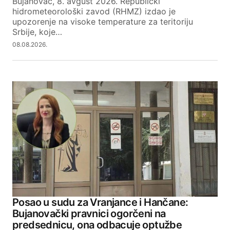
Bujanovac, 8. avgust 2026. Republički
hidrometeorološki zavod (RHMZ) izdao je
upozorenje na visoke temperature za teritoriju
Srbije, koje…
08.08.2026.
Posao u sudu za Vranjance i Hančane:
Bujanovački pravnici ogorčeni na
predsednicu, ona odbacuje optužbe