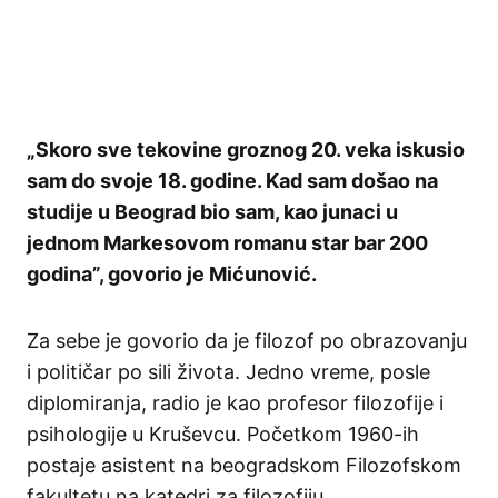
„Skoro sve tekovine groznog 20. veka iskusio
sam do svoje 18. godine. Kad sam došao na
studije u Beograd bio sam, kao junaci u
jednom Markesovom romanu star bar 200
godina”, govorio je Mićunović.
Za sebe je govorio da je filozof po obrazovanju
i političar po sili života. Jedno vreme, posle
diplomiranja, radio je kao profesor filozofije i
psihologije u Kruševcu. Početkom 1960-ih
postaje asistent na beogradskom Filozofskom
fakultetu na katedri za filozofiju.