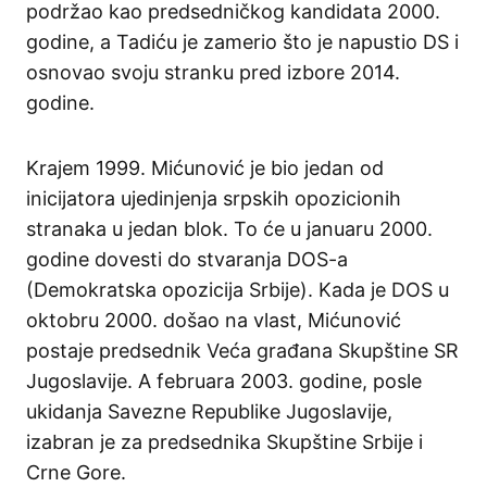
podržao kao predsedničkog kandidata 2000.
godine, a Tadiću je zamerio što je napustio DS i
osnovao svoju stranku pred izbore 2014.
godine.
Krajem 1999. Mićunović je bio jedan od
inicijatora ujedinjenja srpskih opozicionih
stranaka u jedan blok. To će u januaru 2000.
godine dovesti do stvaranja DOS-a
(Demokratska opozicija Srbije). Kada je DOS u
oktobru 2000. došao na vlast, Mićunović
postaje predsednik Veća građana Skupštine SR
Jugoslavije. A februara 2003. godine, posle
ukidanja Savezne Republike Jugoslavije,
izabran je za predsednika Skupštine Srbije i
Crne Gore.