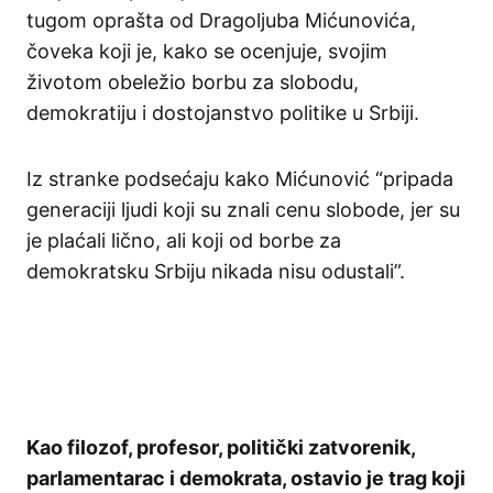
tugom oprašta od Dragoljuba Mićunovića,
čoveka koji je, kako se ocenjuje, svojim
životom obeležio borbu za slobodu,
demokratiju i dostojanstvo politike u Srbiji.
Iz stranke podsećaju kako Mićunović “pripada
generaciji ljudi koji su znali cenu slobode, jer su
je plaćali lično, ali koji od borbe za
demokratsku Srbiju nikada nisu odustali”.
Kao filozof, profesor, politički zatvorenik,
parlamentarac i demokrata, ostavio je trag koji