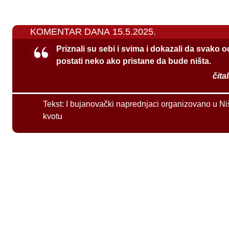
KOMENTAR DANA 15.5.2025.
Priznali su sebi i svima i dokazali da svako 
postati neko ako pristane da bude ništa.
čita
Tekst:
I bujanovački naprednjaci organizovano u Ni
kvotu