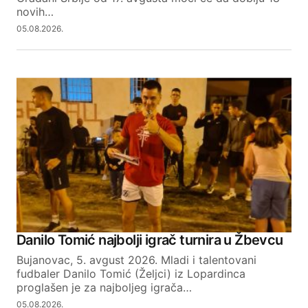
novih…
05.08.2026.
Danilo Tomić najbolji igrač turnira u Žbevcu
Bujanovac, 5. avgust 2026. Mladi i talentovani
fudbaler Danilo Tomić (Željci) iz Lopardinca
proglašen je za najboljeg igrača…
05.08.2026.