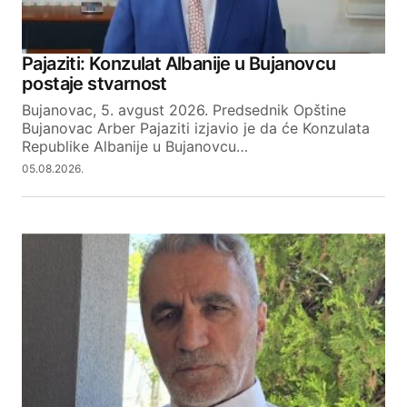
Your Name
Pajaziti: Konzulat Albanije u Bujanovcu
postaje stvarnost
Your E-mail
Bujanovac, 5. avgust 2026. Predsednik Opštine
Bujanovac Arber Pajaziti izjavio je da će Konzulata
Republike Albanije u Bujanovcu…
SUBMIT COMMENT
05.08.2026.