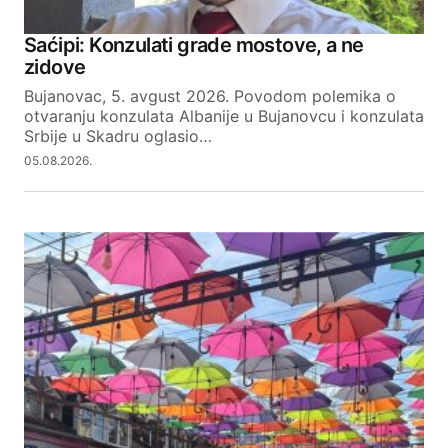
Saćipi: Konzulati grade mostove, a ne
zidove
Bujanovac, 5. avgust 2026. Povodom polemika o
otvaranju konzulata Albanije u Bujanovcu i konzulata
Srbije u Skadru oglasio…
05.08.2026.