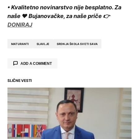
• Kvalitetno novinarstvo nije besplatno. Za
naše ❤️ Bujanovačke, za naše priče 👉
DONIRAJ
MATURANTI
SLAVLJE
SRDNJA ŠKOLA SVETI SAVA
ADD A COMMENT
SLIČNE VESTI
Your email address will not be published.
Required fields are marked
*
Comment
*