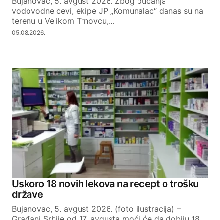
Bujanovac, 5. avgust 2026. Zbog pucanja
vodovodne cevi, ekipe JP „Komunalac“ danas su na
terenu u Velikom Trnovcu,…
05.08.2026.
Uskoro 18 novih lekova na recept o trošku
države
Bujanovac, 5. avgust 2026. (foto ilustracija) –
Građani Srbije od 17. avgusta moći će da dobiju 18