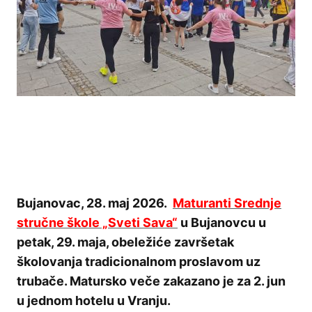
Bujanovac, 28. maj 2026.
Maturanti Srednje
stručne škole „Sveti Sava“
u Bujanovcu u
petak, 29. maja, obeležiće završetak
školovanja tradicionalnom proslavom uz
trubače. Matursko veče zakazano je za 2. jun
u jednom hotelu u Vranju.