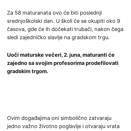
Za 58 maturanata ovo će biti poslednji
srednjoškolski dan. U školi će se okupiti oko 9
časova, gde će ih dočekati trubači, nakon čega
sledi zajedničko slavlje na gradskom trgu.
Uoči maturske večeri, 2. juna, maturanti će
zajedno sa svojim profesorima prodefilovati
gradskim trgom.
Ovim događajima oni simbolično zatvaraju
jedno važno životno poglavlje i otvaraju vrata