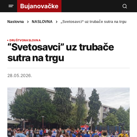
Naslovna
NASLOVNA
„Svetosavci“ uz trubače sutra na trgu
DRUŠTVO
NASLOVNA
“Svetosavci” uz trubače
sutra na trgu
28.05.2026.