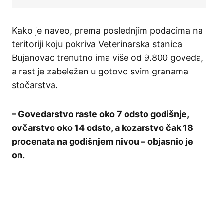
Kako je naveo, prema poslednjim podacima na
teritoriji koju pokriva Veterinarska stanica
Bujanovac trenutno ima više od 9.800 goveda,
a rast je zabeležen u gotovo svim granama
stočarstva.
– Govedarstvo raste oko 7 odsto godišnje,
ovčarstvo oko 14 odsto, a kozarstvo čak 18
procenata na godišnjem nivou – objasnio je
on.