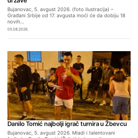
države
Bujanovac, 5. avgust 2026. (foto ilustracija) –
Građani Srbije od 17. avgusta moći će da dobiju 18
novih…
05.08.2026.
Danilo Tomić najbolji igrač turnira u Žbevcu
Bujanovac, 5. avgust 2026. Mladi i talentovani