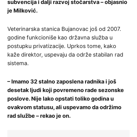
subvencija i dalji razvoj stočarstva – objasnio
je Milković.
Veterinarska stanica Bujanovac još od 2007.
godine funkcioniše kao državna služba u
postupku privatizacije. Uprkos tome, kako
kaže direktor, uspevaju da održe stabilan rad
sistema.
– Imamo 32 stalno zaposlena radnika i još
desetak ljudi koji povremeno rade sezonske
poslove. Nije lako opstati toliko godina u
ovakvom statusu, ali uspevamo da održimo
rad službe – rekao je on.