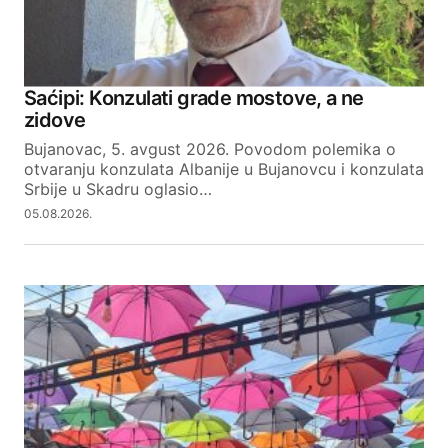
Saćipi: Konzulati grade mostove, a ne
zidove
Bujanovac, 5. avgust 2026. Povodom polemika o
otvaranju konzulata Albanije u Bujanovcu i konzulata
Srbije u Skadru oglasio…
05.08.2026.