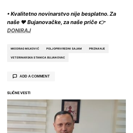
• Kvalitetno novinarstvo nije besplatno. Za
naše ❤️ Bujanovačke, za naše priče 👉
DONIRAJ
MIODRAG MILKOVIĆ
POLJOPRIVREDNI SAJAM
PRIZNANJE
VETERINARSKA STANICA BUJANOVAC
ADD A COMMENT
SLIČNE VESTI
Your email address will not be published.
Required fields are marked
*
Comment
*