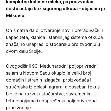
kompletne količine mleka, pa proizvođači
često ostaju bez sigurnog otkupa – objasnio je
Milković.
On smatra da bi otvaranje novih prerađivačkih
kapaciteta, klanica i stabilnijeg sistema otkupa
značajno unapredilo stočarsku proizvodnju u
ovom delu Srbije.
Ovogodišnji 93. Međunarodni poljoprivredni
sajam u Novom Sadu okupio je veliki broj
domaćih i stranih izlagača, proizvođača i
stručnjaka iz oblasti agrara, a poseban fokus
bio je na razvoju stočarstva, savremenim
tehnologijama i unapređenju poljoprivredne
proizvodnje.