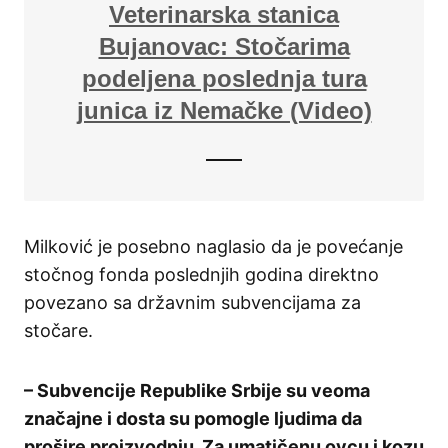
Veterinarska stanica
Bujanovac: Stočarima
podeljena poslednja tura
junica iz Nemačke (Video)
Milković je posebno naglasio da je povećanje
stočnog fonda poslednjih godina direktno
povezano sa državnim subvencijama za
stočare.
– Subvencije Republike Srbije su veoma
značajne i dosta su pomogle ljudima da
prošire proizvodnju. Za umatičenu ovcu i kozu