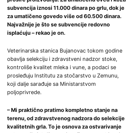
subvencija iznosi 11.000 dinara po grlu, dok je
za umatičeno govedo više od 60.500 dinara.
Najvažnije je što se subvencije redovno
isplaćuju – rekao je on.
Veterinarska stanica Bujanovac tokom godine
obavlja selekciju i zdravstveni nadzor stoke,
kontroliše kvalitet mleka i vune, a podaci se
prosleđuju Institutu za stočarstvo u Zemunu,
koji dalje sarađuje sa Ministarstvom
poljoprivrede.
– Mi praktično pratimo kompletno stanje na
terenu, od zdravstvenog nadzora do selekcije
kvalitetnih grla. To je osnova za ostvarivanje