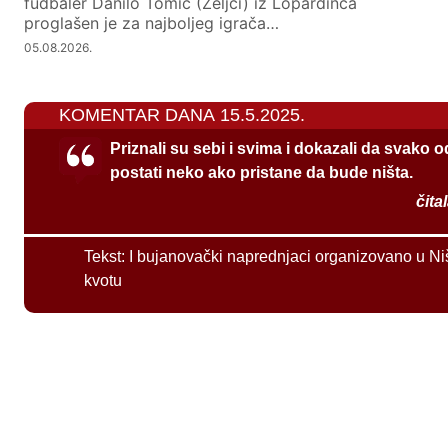
fudbaler Danilo Tomić (Željci) iz Lopardinca
proglašen je za najboljeg igrača…
05.08.2026.
KOMENTAR DANA 15.5.2025.
Priznali su sebi i svima i dokazali da svako 
postati neko ako pristane da bude ništa.
čita
Tekst:
I bujanovački naprednjaci organizovano u Ni
kvotu