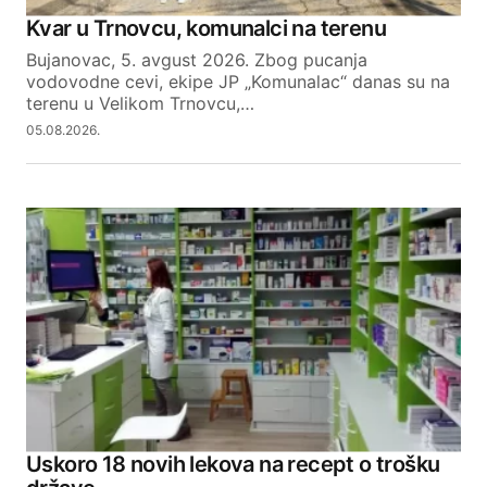
Kvar u Trnovcu, komunalci na terenu
Bujanovac, 5. avgust 2026. Zbog pucanja
vodovodne cevi, ekipe JP „Komunalac“ danas su na
terenu u Velikom Trnovcu,…
05.08.2026.
Uskoro 18 novih lekova na recept o trošku