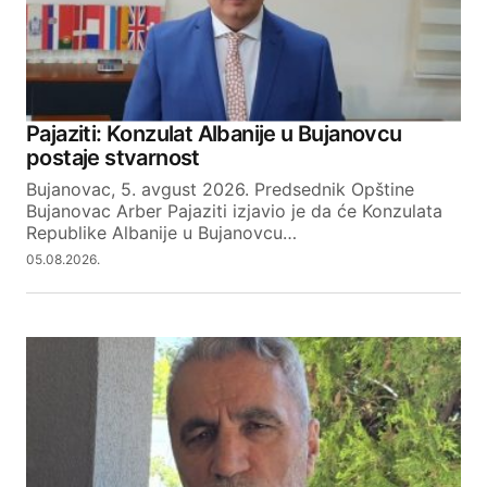
Your Name
Pajaziti: Konzulat Albanije u Bujanovcu
postaje stvarnost
Your E-mail
Bujanovac, 5. avgust 2026. Predsednik Opštine
Bujanovac Arber Pajaziti izjavio je da će Konzulata
Republike Albanije u Bujanovcu…
SUBMIT COMMENT
05.08.2026.