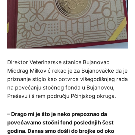
Direktor Veterinarske stanice Bujanovac
Miodrag Milković rekao je za Bujanovačke da je
priznanje stiglo kao potvrda višegodišnjeg rada
na povećanju stočnog fonda u Bujanovcu,
Preševu i širem području Pčinjskog okruga.
– Drago mi je što je neko prepoznao da
povećavamo stočni fond poslednjih šest
godina. Danas smo došli do brojke od oko