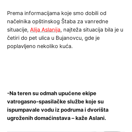
Prema informacijama koje smo dobili od
načelnika opštinskog Štaba za vanredne
situacije,
Alija Aslanija
, najteža situacija bila je u
četiri do pet ulica u Bujanovcu, gde je
poplavljeno nekoliko kuća.
-Na teren su odmah upućene ekipe
vatrogasno-spasilačke službe koje su
ispumpavale vodu iz podruma i dvorišta
ugroženih domaćinstava – kaže Aslani.