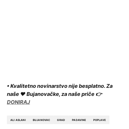
• Kvalitetno novinarstvo nije besplatno. Za
naše ❤️ Bujanovačke, za naše priče 👉
DONIRAJ
ALI ASLANI
BUJANOVAC
GRAD
PADAVINE
POPLAVE