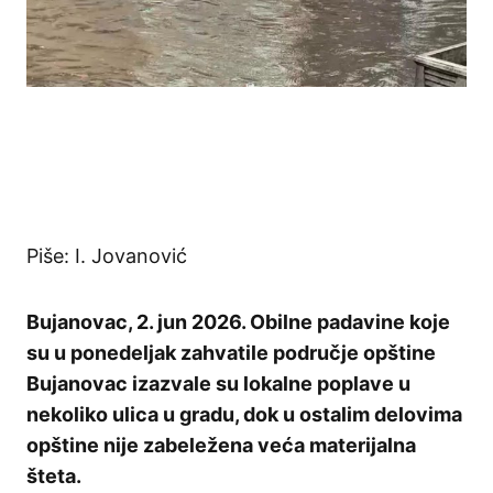
Piše: I. Jovanović
Bujanovac, 2. jun 2026. Obilne padavine koje
su u ponedeljak zahvatile područje opštine
Bujanovac izazvale su lokalne poplave u
nekoliko ulica u gradu, dok u ostalim delovima
opštine nije zabeležena veća materijalna
šteta.