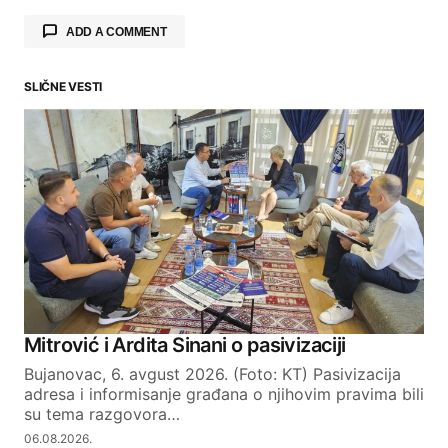
ADD A COMMENT
SLIČNE VESTI
Your email address will not be published.
Required fields are marked
*
Comment
*
Your Name
Mitrović i Ardita Sinani o pasivizaciji
Bujanovac, 6. avgust 2026. (Foto: KT) Pasivizacija
Your E-mail
adresa i informisanje građana o njihovim pravima bili
su tema razgovora…
06.08.2026.