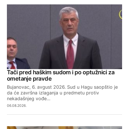
Tači pred haškim sudom i po optužnici za
ometanje pravde
Bujanovac, 6. avgust 2026. Sud u Hagu saopštio je
da će završna izlaganja u predmetu protiv
nekadašnjeg vođe…
06.08.2026.