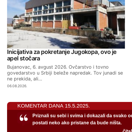
Inicijativa za pokretanje Jugokopa, ovo je
apel stočara
Bujanovac, 6. avgust 2026. Ovčarstvo i tovno
govedarstvo u Srbiji beleže napredak. Tov junadi se
ne prekida, ali…
06.08.2026.
KOMENTAR DANA 15.5.2025.
Priznali su sebi i svima i dokazali da svako 
postati neko ako pristane da bude ništa.
čita