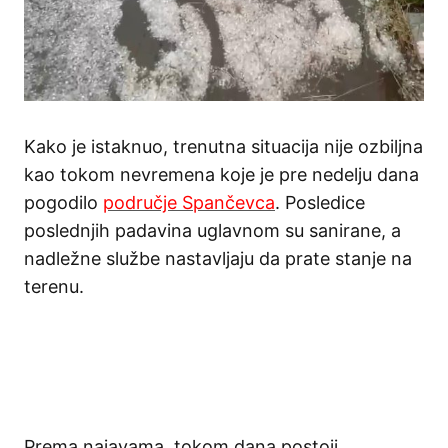
Kako je istaknuo, trenutna situacija nije ozbiljna
kao tokom nevremena koje je pre nedelju dana
pogodilo
područje Spančevca
. Posledice
poslednjih padavina uglavnom su sanirane, a
nadležne službe nastavljaju da prate stanje na
terenu.
Prema najavama, tokom dana postoji