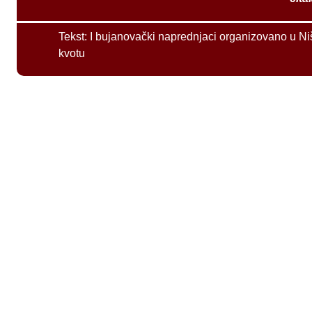
Tekst:
I bujanovački naprednjaci organizovano u Ni
kvotu