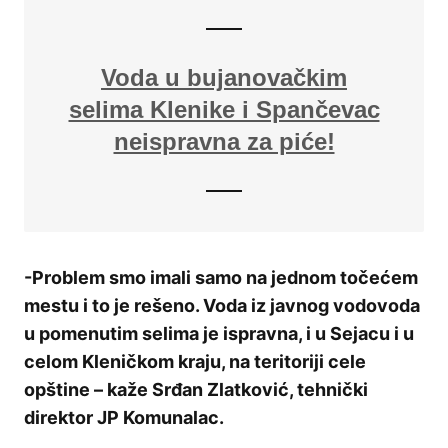
Voda u bujanovačkim
selima Klenike i Spančevac
neispravna za piće!
-Problem smo imali samo na jednom točećem
mestu i to je rešeno. Voda iz javnog vodovoda
u pomenutim selima je ispravna, i u Sejacu i u
celom Kleničkom kraju, na teritoriji cele
opštine – kaže Srđan Zlatković, tehnički
direktor JP Komunalac.