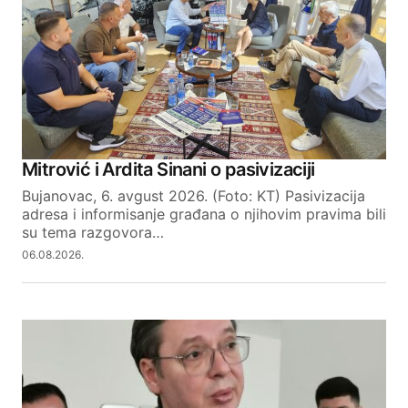
Comment
*
Your Name
Mitrović i Ardita Sinani o pasivizaciji
Bujanovac, 6. avgust 2026. (Foto: KT) Pasivizacija
Your E-mail
adresa i informisanje građana o njihovim pravima bili
su tema razgovora…
06.08.2026.
SUBMIT COMMENT