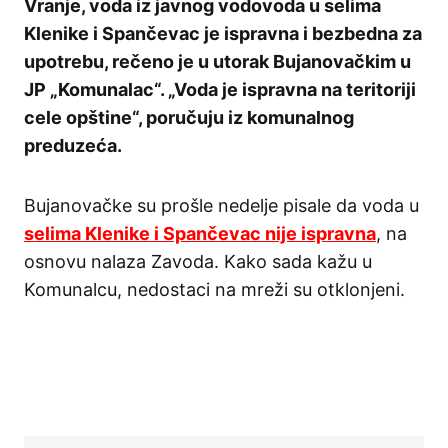
Vranje, voda iz javnog vodovoda u selima
Klenike i Spančevac je ispravna i bezbedna za
upotrebu, rečeno je u utorak Bujanovačkim u
JP „Komunalac“. „Voda je ispravna na teritoriji
cele opštine“, poručuju iz komunalnog
preduzeća.
Bujanovačke su prošle nedelje pisale da voda u
selima Klenike i Spančevac nije ispravna
, na
osnovu nalaza Zavoda. Kako sada kažu u
Komunalcu, nedostaci na mreži su otklonjeni.