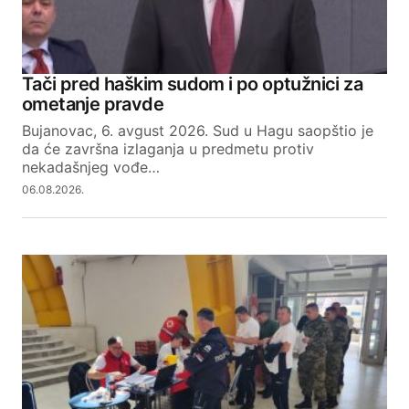
Tači pred haškim sudom i po optužnici za
ometanje pravde
Bujanovac, 6. avgust 2026. Sud u Hagu saopštio je
da će završna izlaganja u predmetu protiv
nekadašnjeg vođe…
06.08.2026.