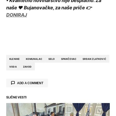
• Kvalitetno novinarstvo nije besplatno. Za
naše ❤️ Bujanovačke, za naše priče 👉
DONIRAJ
KLENIKE
KOMUNALAC
SELO
SPANČEVAC
SRĐAN ZLATKOVIĆ
VODA
ZAVOD
ADD A COMMENT
SLIČNE VESTI
Your email address will not be published.
Required fields are marked
*