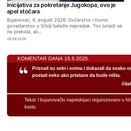
Inicijativa za pokretanje Jugokopa, ovo je
apel stočara
Bujanovac, 6. avgust 2026. Ovčarstvo i tovno
govedarstvo u Srbiji beleže napredak. Tov junadi se
ne prekida, ali…
06.08.2026.
KOMENTAR DANA 15.5.2025.
Priznali su sebi i svima i dokazali da svako 
postati neko ako pristane da bude ništa.
čita
Tekst:
I bujanovački naprednjaci organizovano u Ni
kvotu