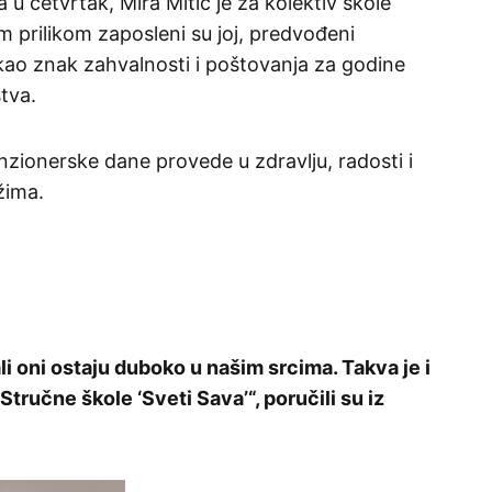
 četvrtak, Mira Mitić je za kolektiv škole
m prilikom zaposleni su joj, predvođeni
 kao znak zahvalnosti i poštovanja za godine
stva.
enzionerske dane provede u zdravlju, radosti i
žima.
li oni ostaju duboko u našim srcima. Takva je i
tručne škole ‘Sveti Sava’“, poručili su iz