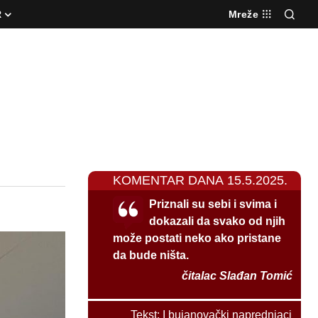
R
Mreže
KOMENTAR DANA 15.5.2025.
Priznali su sebi i svima i
dokazali da svako od njih
može postati neko ako pristane
da bude ništa.
čitalac Slađan Tomić
Tekst:
I bujanovački naprednjaci