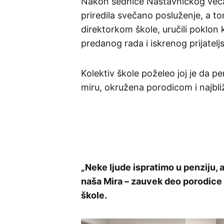
Nakon sednice Nastavničkog veća u
priredila svečano posluženje, a to
direktorkom škole, uručili poklon
predanog rada i iskrenog prijatelj
Kolektiv škole poželeo joj je da p
miru, okružena porodicom i najbli
„Neke ljude ispratimo u penziju, a
naša Mira – zauvek deo porodice S
škole.