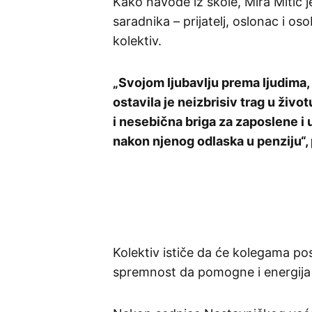
Kako navode iz škole, Mira Mitić
saradnika – prijatelj, oslonac i o
kolektiv.
„Svojom ljubavlju prema ljudima, p
ostavila je neizbrisiv trag u ži
i nesebična briga za zaposlene i uč
nakon njenog odlaska u penziju“, 
Kolektiv ističe da će kolegama po
spremnost da pomogne i energija 