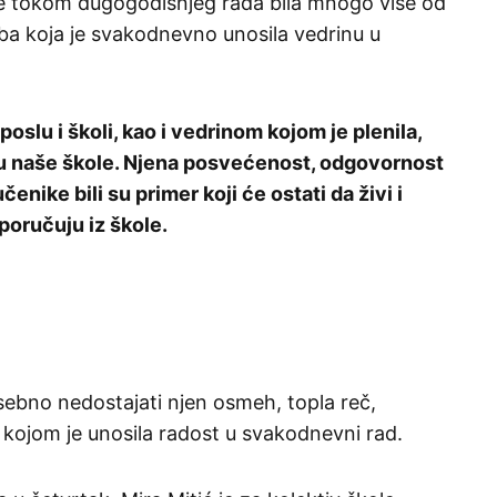
 je tokom dugogodišnjeg rada bila mnogo više od
soba koja je svakodnevno unosila vedrinu u
oslu i školi, kao i vedrinom kojom je plenila,
votu naše škole. Njena posvećenost, odgovornost
enike bili su primer koji će ostati da živi i
poručuju iz škole.
sebno nedostajati njen osmeh, topla reč,
kojom je unosila radost u svakodnevni rad.