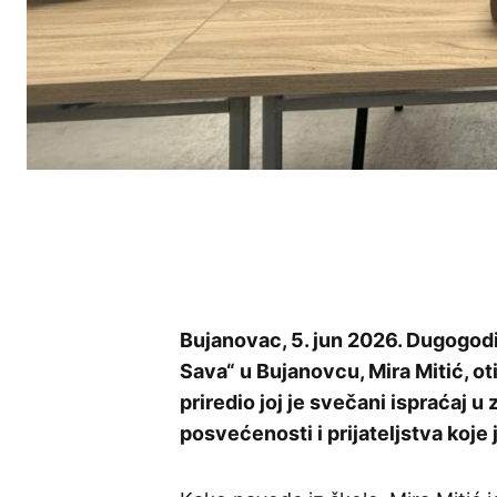
Bujanovac, 5. jun 2026. Dugogodi
Sava“ u Bujanovcu, Mira Mitić, oti
priredio joj je svečani ispraćaj 
posvećenosti i prijateljstva koje