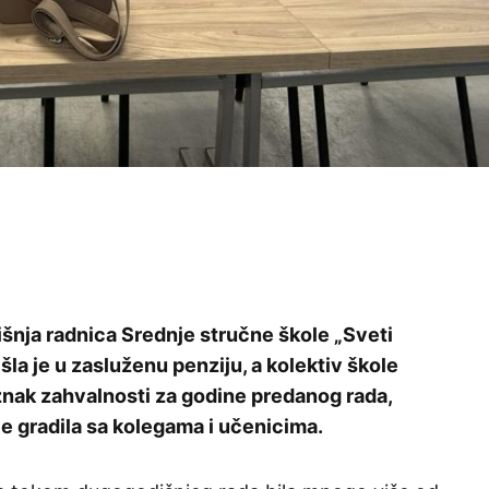
šnja radnica Srednje stručne škole „Sveti
šla je u zasluženu penziju, a kolektiv škole
u znak zahvalnosti za godine predanog rada,
 je gradila sa kolegama i učenicima.