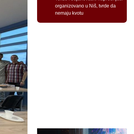
organizovano u Niš, tvrde da
nemaju kvotu