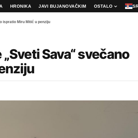
A
HRONIKA
JAVI BUJANOVAČKIM
OSTALO
S
ispratio Miru Mitić u penziju
e „Sveti Sava“ svečano
penziju