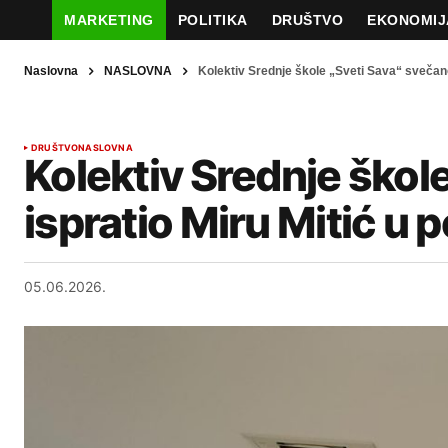
MARKETING
POLITIKA
DRUŠTVO
EKONOMIJ
Naslovna
NASLOVNA
Kolektiv Srednje škole „Sveti Sava“ svečano 
DRUŠTVO
NASLOVNA
Kolektiv Srednje škol
ispratio Miru Mitić u 
05.06.2026.