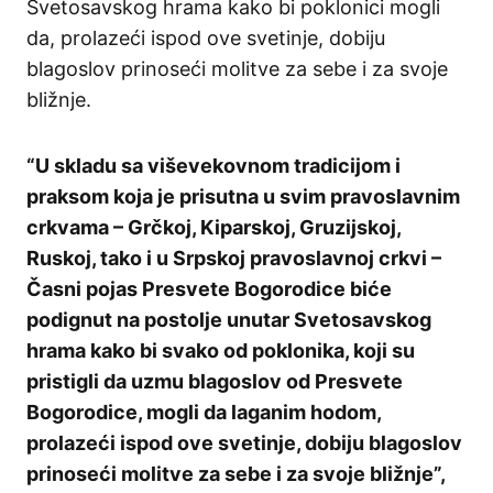
Svetosavskog hrama kako bi poklonici mogli
da, prolazeći ispod ove svetinje, dobiju
blagoslov prinoseći molitve za sebe i za svoje
bližnje.
“U skladu sa viševekovnom tradicijom i
praksom koja je prisutna u svim pravoslavnim
crkvama – Grčkoj, Kiparskoj, Gruzijskoj,
Ruskoj, tako i u Srpskoj pravoslavnoj crkvi –
Časni pojas Presvete Bogorodice biće
podignut na postolje unutar Svetosavskog
hrama kako bi svako od poklonika, koji su
pristigli da uzmu blagoslov od Presvete
Bogorodice, mogli da laganim hodom,
prolazeći ispod ove svetinje, dobiju blagoslov
prinoseći molitve za sebe i za svoje bližnje”,