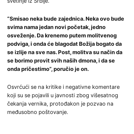
svetinje iz Srbije.
“Smisao neka bude zajednica. Neka ovo bude
svima nama jedan novi početak, jedno
osveženje. Da krenemo putem molitvenog
podviga, i onda će blagodat Božija bogato da
se izlije na sve nas. Post, molitva su način da
se borimo provit svih naših dmona, i da se
onda pričestimo”, poručio je on.
Osvrćući se na kritike i negativne komentare
koji su se pojavili u javnosti zbog višesatnog
čekanja vernika, protođakon je pozvao na
međusobno poštovanje.