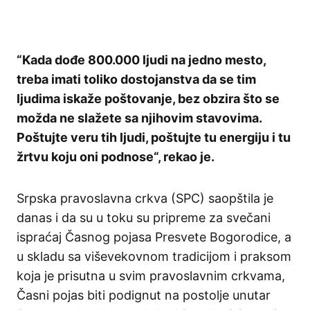
“Kada dođe 800.000 ljudi na jedno mesto,
treba imati toliko dostojanstva da se tim
ljudima iskaže poštovanje, bez obzira što se
možda ne slažete sa njihovim stavovima.
Poštujte veru tih ljudi, poštujte tu energiju i tu
žrtvu koju oni podnose“, rekao je.
Srpska pravoslavna crkva (SPC) saopštila je
danas i da su u toku su pripreme za svečani
ispraćaj Časnog pojasa Presvete Bogorodice, a
u skladu sa viševekovnom tradicijom i praksom
koja je prisutna u svim pravoslavnim crkvama,
Časni pojas biti podignut na postolje unutar