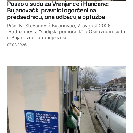
Posao u sudu za Vranjance i Hančane:
Bujanovački pravnici ogorčeni na
Your E-mail
predsednicu, ona odbacuje optužbe
Piše: N. Stevanović Bujanovac, 7. avgust 2026.
Radna mesta “sudijski pomoćnik” u Osnovnom sudu
SUBMIT COMMENT
u Bujanovcu popunjena su…
07.08.2026.