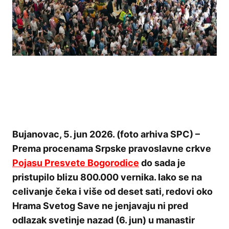
Bujanovac, 5. jun 2026. (foto arhiva SPC) –
Prema procenama Srpske pravoslavne crkve
Pojasu Presvete Bogorodice
do sada je
pristupilo blizu 800.000 vernika. Iako se na
celivanje čeka i više od deset sati, redovi oko
Hrama Svetog Save ne jenjavaju ni pred
odlazak svetinje nazad (6. jun) u manastir