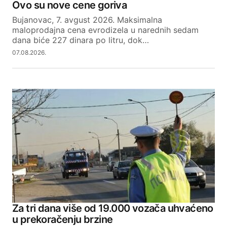
Ovo su nove cene goriva
Bujanovac, 7. avgust 2026. Maksimalna
maloprodajna cena evrodizela u narednih sedam
dana biće 227 dinara po litru, dok…
07.08.2026.
Za tri dana više od 19.000 vozača uhvaćeno
u prekoračenju brzine