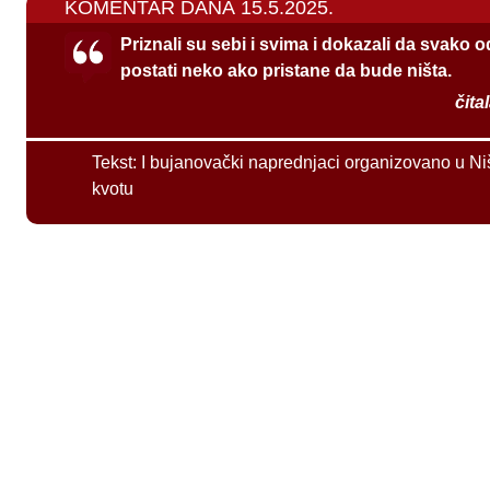
KOMENTAR DANA 15.5.2025.
Priznali su sebi i svima i dokazali da svako 
postati neko ako pristane da bude ništa.
čita
Tekst:
I bujanovački naprednjaci organizovano u Ni
kvotu