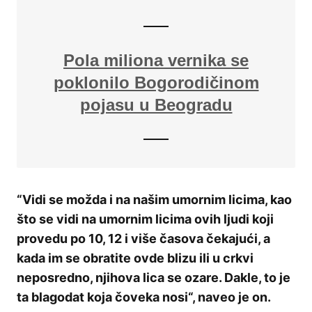
Pola miliona vernika se
poklonilo Bogorodičinom
pojasu u Beogradu
“Vidi se možda i na našim umornim licima, kao
što se vidi na umornim licima ovih ljudi koji
provedu po 10, 12 i više časova čekajući, a
kada im se obratite ovde blizu ili u crkvi
neposredno, njihova lica se ozare. Dakle, to je
ta blagodat koja čoveka nosi“, naveo je on.