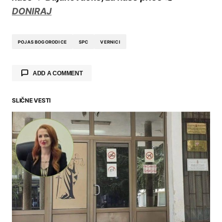
DONIRAJ
POJAS BOGORODICE
SPC
VERNICI
ADD A COMMENT
SLIČNE VESTI
Your email address will not be published.
Required fields are marked
*
Comment
*
Your Name