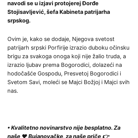
navodi se u izjavi protojerej Đorđe
Stojisavljević, šefa Kabineta patrijarha
srpskog.
Ovim je, kako se dodaje, Njegova svetost
patrijarh srpski Porfirije izrazio duboku očinsku
brigu za svakoga onoga koji nije žalio truda, a
izrazio ljubav prema Bogorodici, dolazeći na
hodočašće Gospodu, Presvetoj Bogorodici i
Svetom Savi, moleći se Majci Božjoj i Majci svih
nas.
• Kvalitetno novinarstvo nije besplatno. Za
naše ❤️ Bujanovačke, za naše priče 👉