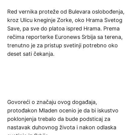
Red vernika proteže od Bulevara oslobođenja,
kroz Ulicu kneginje Zorke, oko Hrama Svetog
Save, pa sve do platoa ispred Hrama. Prema
rečima reporterke Euronews Srbija sa terena,
trenutno je za pristup svetinji potrebno oko
deset sati čekanja.
Govoreći o značaju ovog događaja,
protođakon Mladen ocenio je da bi iskustvo
poklonjenja trebalo da bude podsticaj za
nastavak duhovnog života i nakon odlaska